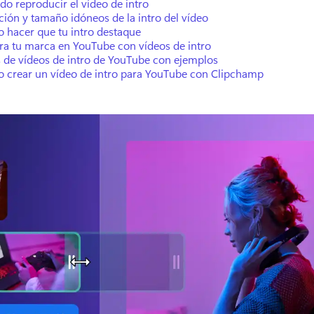
o reproducir el vídeo de intro
ión y tamaño idóneos de la intro del vídeo
 hacer que tu intro destaque
ra tu marca en YouTube con vídeos de intro
s de vídeos de intro de YouTube con ejemplos
 crear un vídeo de intro para YouTube con Clipchamp