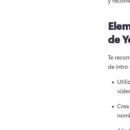
y recome
Elem
de Y
Te recom
de intro
Utili
víde
Crea
nombr