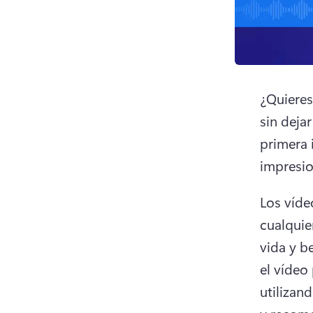
¿Quieres
sin deja
primera 
impresio
Los víde
cualquie
vida y b
el vídeo
utilizan