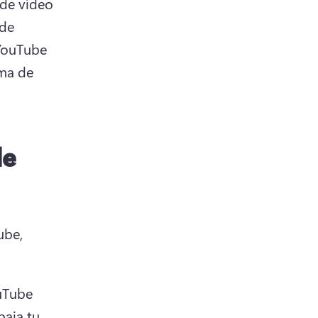
 de vídeo 
de 
YouTube 
ma de 
de
be, 
Tube 
aja tu 