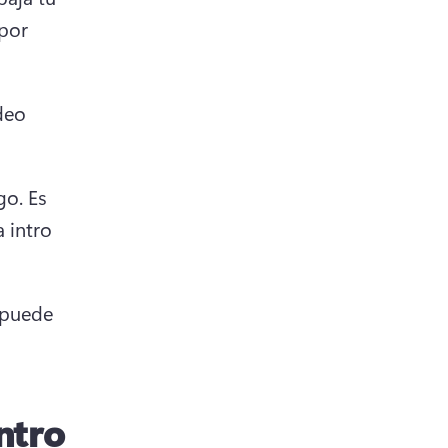
por 
eo 
go. 
Es 
 intro 
puede 
ntro