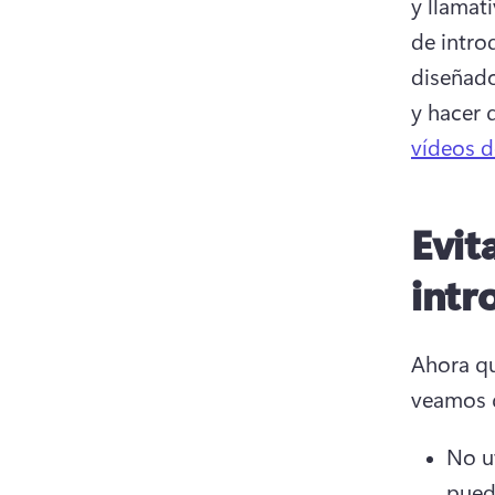
y llamati
de intro
diseñado
y hacer 
vídeos d
Evit
intr
Ahora qu
veamos q
No ut
puede