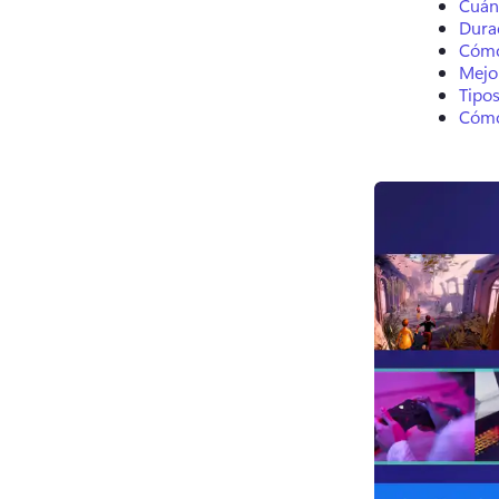
Cuánd
Durac
Cómo
Mejo
Tipo
Cómo