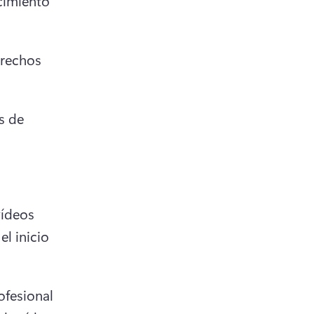
imiento 
rechos 
s de 
 
ídeos 
l inicio 
fesional 