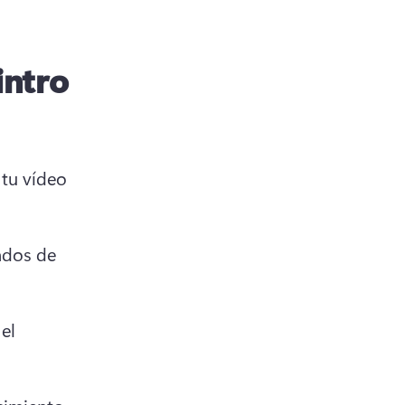
intro
tu vídeo 
ndos de 
el 