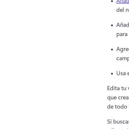
Añad
del n
Añad
para 
Agre
camp
Usa e
Edita tu
que crea
de todo 
Si busca