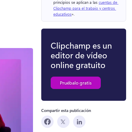
principios se aplican a las 
cuentas de 
Clipchamp para el trabajo y centros 
educativos
». 
Clipchamp es un
editor de vídeo
online gratuito
Pruébalo gratis
Compartir esta publicación