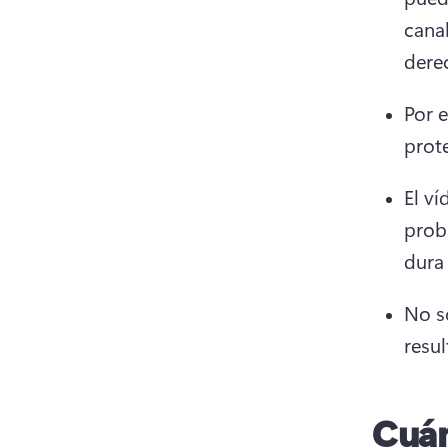
cana
dere
Por e
prot
El v
proba
dura
No s
resul
Cuán