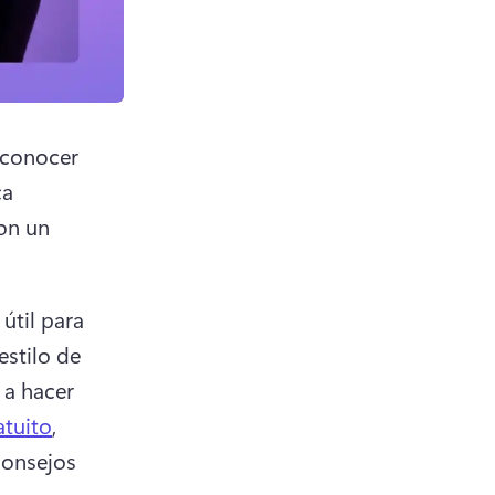
conocer 
a 
n un 
til para 
stilo de 
a hacer 
atuito
, 
consejos 