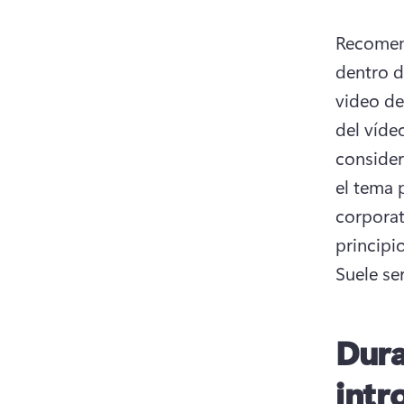
Recomend
dentro d
video de
del vídeo
consider
el tema 
corporat
Suele se
Dura
intr