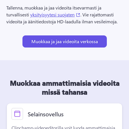
Tallenna, muokkaa ja jaa videoita itsevarmasti ja 
(opens in a new tab)
turvallisesti 
yksityisyytesi suojaten
. 
Vie rajattomasti 
videoita ja äänitiedostoja HD-laadulla ilman vesileimoja. 
Muokkaa ja jaa videoita verkossa
Muokkaa ammattimaisia videoita
missä tahansa
Selainsovellus
Clipchamp-videoeditorilla voit luoda ammattimaisia 