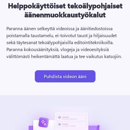
Helppokäyttöiset tekoälypohjaiset
äänenmuokkaustyökalut
Paranna äänen selkeyttä videoissa ja äänitiedostoissa 
poistamalla taustamelu, ei-toivotut tauot ja hiljaisuudet 
sekä täytesanat tekoälypohjaisilla editointitekniikoilla. 
Paranna kokousäänityksiä, vlogeja ja videoesityksiä 
välittömästi heikentämättä laatua ja tee vaikutus katsojiin. 
Puhdista videon ääni