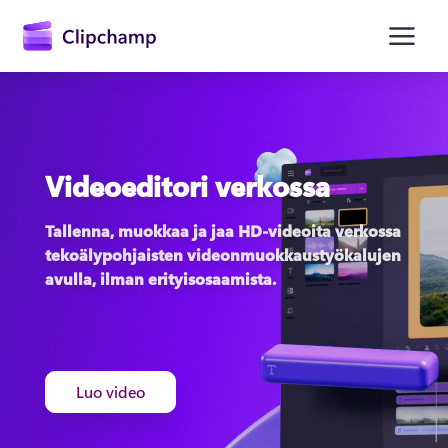
Videoeditori verkossa
Tallenna, muokkaa ja jaa HD-videoita verkossa 
tekoälypohjaisten videonmuokkaustyökalujen 
Kirjaudu sisään
avulla, ilman erityisosaamista. 
Kokeile maksutta
Luo video