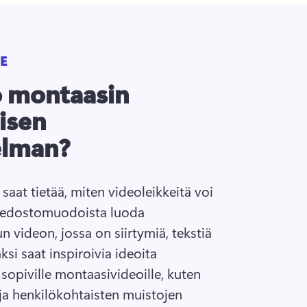
E
o montaasin
isen
elman?
saat tietää, miten videoleikkeitä voi 
 tiedostomuodoista luoda 
 videon, jossa on siirtymiä, tekstiä 
äksi saat inspiroivia ideoita 
sopiville montaasivideoille, kuten 
a henkilökohtaisten muistojen 