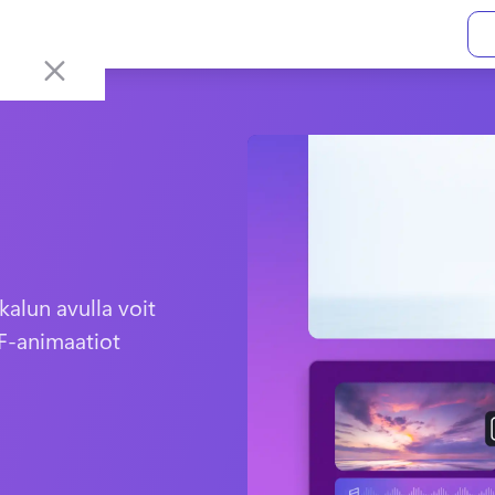
lun avulla voit 
F-animaatiot 