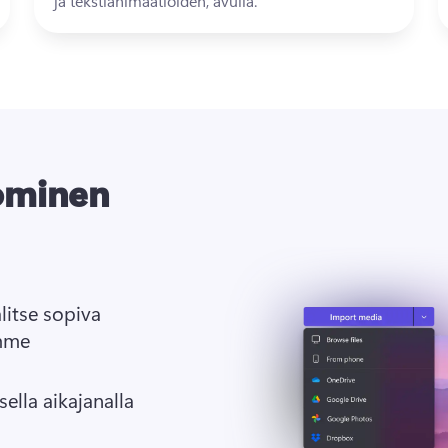
ja tekstianimaatioiden, avulla. 
ominen
litse sopiva 
amme
sella aikajanalla