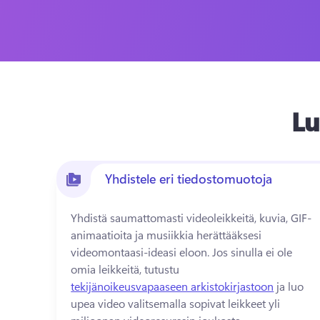
Lu
Yhdistele eri tiedostomuotoja
Yhdistä saumattomasti videoleikkeitä, kuvia, GIF-
animaatioita ja musiikkia herättääksesi 
videomontaasi-ideasi eloon. 
Jos sinulla ei ole 
omia leikkeitä, tutustu 
tekijänoikeusvapaaseen arkistokirjastoon
 ja luo 
upea video valitsemalla sopivat leikkeet yli 