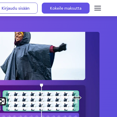
Kirjaudu sisään
Kokeile maksutta