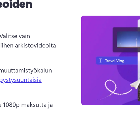
eoiden
Valitse vain 
siihen arkistovideoita 
muuttamistyökalun 
pystysuuntaisia
a 1080p maksutta ja 