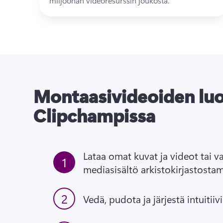
miljoonan videoresurssin joukosta. 
Montaasivideoiden lu
Clipchampissa
Lataa omat kuvat ja videot tai va
1
mediasisältö arkistokirjastost
2
Vedä, pudota ja järjestä intuitiivi