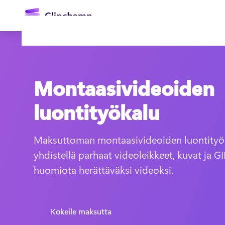
Montaasivideoiden
luontityökalu
Maksuttoman montaasivideoiden luontityöka
Kirjaudu sisään
yhdistellä parhaat videoleikkeet, kuvat ja GI
huomiota herättäväksi videoksi.
Kokeile maksutta
Kokeile maksutta