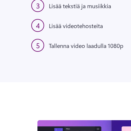
3
Lisää tekstiä ja musiikkia
4
Lisää videotehosteita
5
Tallenna video laadulla 1080p