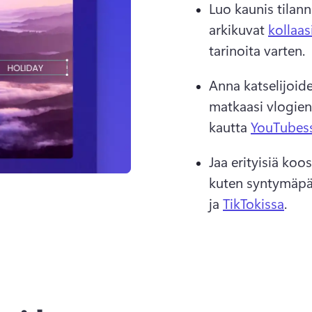
Luo kaunis tilan
arkikuvat 
kollaas
tarinoita varten. 
Anna katselijoide
matkaasi vlogien
kautta 
YouTubes
Jaa erityisiä koo
kuten syntymäpäiv
ja 
TikTokissa
. 