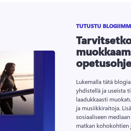
TUTUSTU BLOGIIMM
Tarvitsetk
muokkaam
opetusohj
Lukemalla tätä blogia 
yhdistellä ja useista
laadukkaasti muokatun
ja musiikkiraitoja. 
Lis
sosiaaliseen mediaan 
matkan kohokohtien j