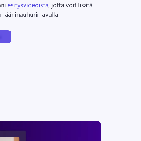
ni 
esitysvideoista
, jotta voit lisätä 
n ääninauhurin avulla. 
i