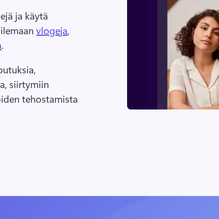
jä ja käytä 
ailemaan 
vlogeja
, 
a
. 
putuksia, 
 siirtymiin 
oiden tehostamista 