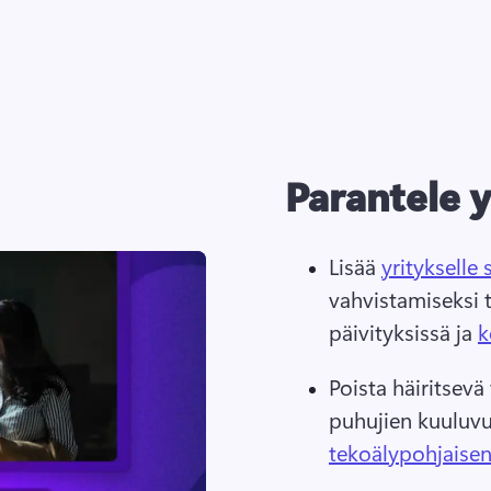
Parantele y
Lisää 
yritykselle
vahvistamiseksi t
päivityksissä ja 
k
Poista häiritsevä 
puhujien kuuluvu
tekoälypohjaise