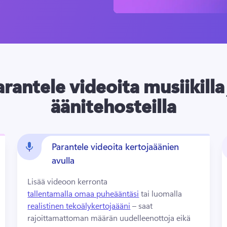
arantele videoita musiikilla 
äänitehosteilla
Parantele videoita kertojaäänien
avulla
Lisää videoon kerronta 
tallentamalla omaa puheääntäsi
 tai luomalla 
realistinen tekoälykertojaääni
 – saat 
rajoittamattoman määrän uudelleenottoja eikä 