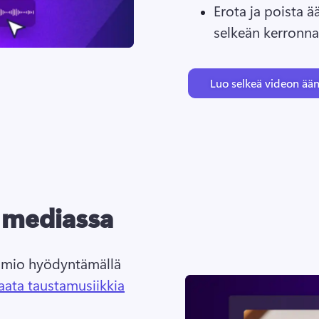
Erota ja poista ää
selkeän kerronna
Luo selkeä videon ään
a mediassa
uomio hyödyntämällä 
aata taustamusiikkia