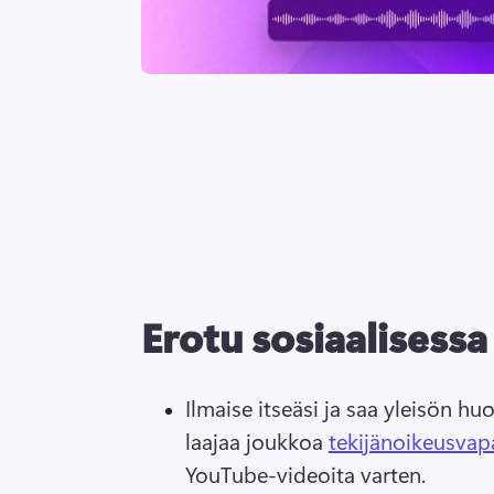
Erotu sosiaalisess
Ilmaise itseäsi ja saa yleisön h
laajaa joukkoa 
tekijänoikeusvap
YouTube-videoita varten. 