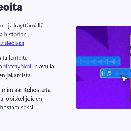
eoita
eja käyttämällä 
 historian 
svideoissa
. 
tallenteita 
 poistotyökalun
 avulla 
n jakamista. 
lmiin äänitehosteita, 
ja
, opiskelijoiden 
ehostamiseksi. 