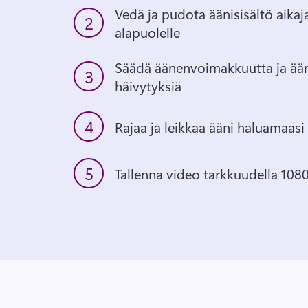
Vedä ja pudota äänisisältö aikaja
2
alapuolelle
Säädä äänenvoimakkuutta ja ääne
3
häivytyksiä
4
Rajaa ja leikkaa ääni haluamaas
5
Tallenna video tarkkuudella 108