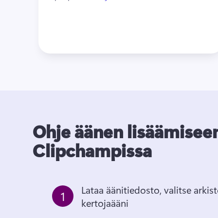
Ohje äänen lisäämisee
Clipchampissa
Lataa äänitiedosto, valitse arkist
1
kertojaääni