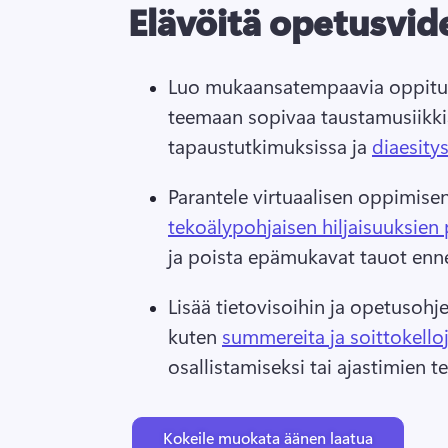
Elävöitä opetusvid
Luo mukaansatempaavia oppitunt
teemaan sopivaa taustamusiikkia
tapaustutkimuksissa ja 
diaesity
Parantele virtuaalisen oppimisen 
tekoälypohjaisen hiljaisuuksien
ja poista epämukavat tauot enne
Lisää tietovisoihin ja opetusohje
kuten 
summereita ja soittokello
osallistamiseksi tai ajastimien t
Kokeile muokata äänen laatua