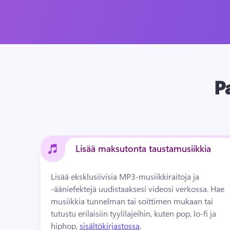
P
Lisää maksutonta taustamusiikkia
Lisää eksklusiivisia MP3-musiikkiraitoja ja 
-ääniefektejä uudistaaksesi videosi verkossa. 
Hae 
musiikkia tunnelman tai soittimen mukaan tai 
tutustu erilaisiin tyylilajeihin, kuten pop, lo-fi ja 
hiphop, 
sisältökirjastossa
. 