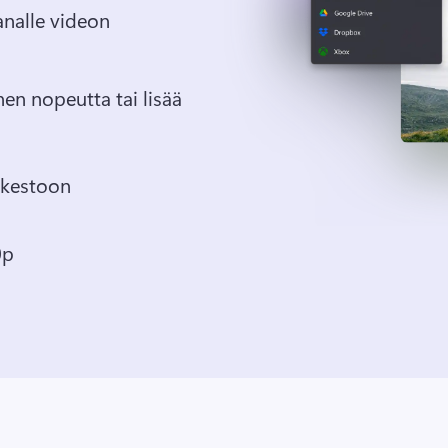
nalle videon 
n nopeutta tai lisää 
i kestoon
0p