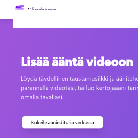
Lisää ääntä videoon
Löydä täydellinen taustamusiikki ja äänitehos
parannella videotasi, tai luo kertojaääni tari
Kirjaudu sisään
omalla tavallasi.
Kokeile maksutta
Kokeile äänieditoria verkossa