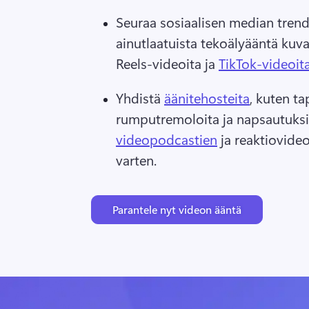
Seuraa sosiaalisen median trende
ainutlaatuista tekoälyääntä kuv
Reels-videoita ja 
TikTok-videoit
Yhdistä 
äänitehosteita
, kuten ta
rumputremoloita ja napsautuksia,
videopodcastien
 ja reaktiovide
varten. 
Parantele nyt videon ääntä