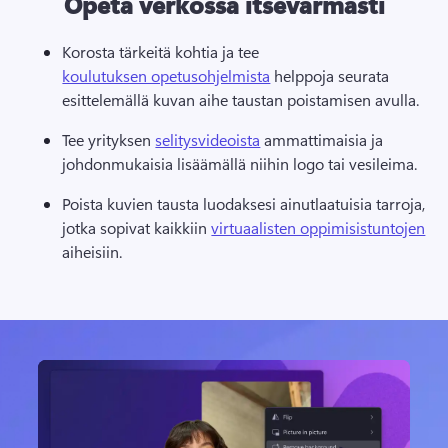
Opeta verkossa itsevarmasti
Korosta tärkeitä kohtia ja tee 
koulutuksen opetusohjelmista
 helppoja seurata 
esittelemällä kuvan aihe taustan poistamisen avulla. 
Tee yrityksen 
selitysvideoista
 ammattimaisia ja 
johdonmukaisia lisäämällä niihin logo tai vesileima. 
Poista kuvien tausta luodaksesi ainutlaatuisia tarroja, 
jotka sopivat kaikkiin 
virtuaalisten oppimisistuntojen
aiheisiin. 