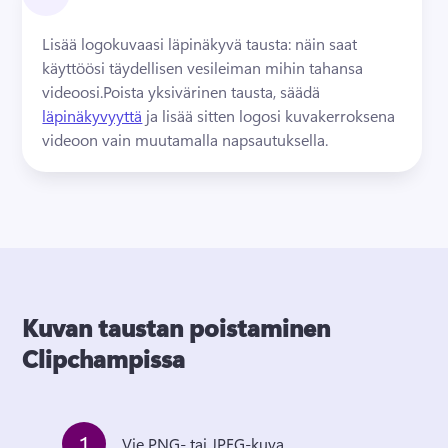
Lisää logokuvaasi läpinäkyvä tausta: näin saat 
käyttöösi täydellisen vesileiman mihin tahansa 
videoosi.
Poista yksivärinen tausta, säädä 
läpinäkyvyyttä
 ja lisää sitten logosi kuvakerroksena 
videoon vain muutamalla napsautuksella. 
Kuvan taustan poistaminen
Clipchampissa
1
Vie PNG- tai JPEG-kuva