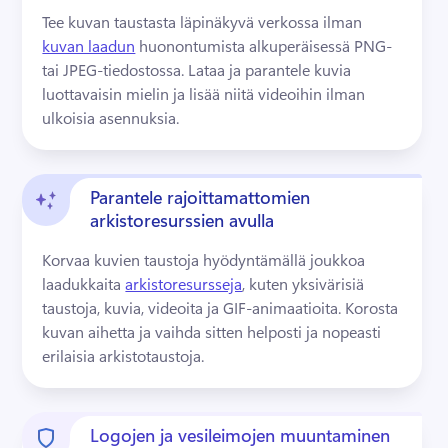
Tee kuvan taustasta läpinäkyvä verkossa ilman 
kuvan laadun
 huonontumista alkuperäisessä PNG- 
tai JPEG-tiedostossa. 
Lataa ja parantele kuvia 
luottavaisin mielin ja lisää niitä videoihin ilman 
ulkoisia asennuksia.
Parantele rajoittamattomien
arkistoresurssien avulla
Korvaa kuvien taustoja hyödyntämällä joukkoa 
laadukkaita 
arkistoresursseja
, kuten yksivärisiä 
taustoja, kuvia, videoita ja GIF-animaatioita. 
Korosta 
kuvan aihetta ja vaihda sitten helposti ja nopeasti 
erilaisia arkistotaustoja.
Logojen ja vesileimojen muuntaminen