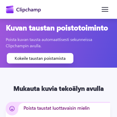
Kuvan taustan poistotoiminto
Poista kuvan tausta automaattisesti sekunneissa 
Clipchampin avulla.
Kokeile taustan poistamista
Kirjaudu sisään
Kokeile maksutta
Mukauta kuvia tekoälyn avulla
Poista taustat luottavaisin mielin