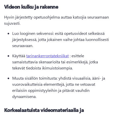
Videon kulku ja rakenne
Hyvin järjestetty opetusohjelma auttaa katsojia seuraamaan 
sujuvasti.
Luo looginen sekvenssi: esitä opetusvideot selkeässä 
järjestyksessä, jotta jokainen vaihe johtaa luonnollisesti 
seuraavaan.
Käyttää 
tarinankerrontatekniikat
 : esittele 
samaistuttavia skenaarioita tai esimerkkejä, jotka 
tekevät tiedoista ikimuistoisempia.
Muuta sisällön toimitusta: yhdistä visuaalisia, ääni- ja 
vuorovaikutteisia elementtejä, jotta ne vetoavat 
erilaisiin oppimistyyleihin ja pitävät vauhdin 
dynaamisena.
Korkealaatuista videomateriaalia ja