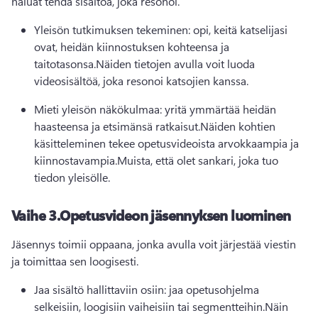
haluat tehdä sisältöä, joka resonoi.
Yleisön tutkimuksen tekeminen: opi, keitä katselijasi 
ovat, heidän kiinnostuksen kohteensa ja 
taitotasonsa.
Näiden tietojen avulla voit luoda 
videosisältöä, joka resonoi katsojien kanssa.
Mieti yleisön näkökulmaa: yritä ymmärtää heidän 
haasteensa ja etsimänsä ratkaisut.
Näiden kohtien 
käsitteleminen tekee opetusvideoista arvokkaampia ja 
kiinnostavampia.
Muista, että olet sankari, joka tuo 
tiedon yleisölle.
Vaihe 3.
Opetusvideon jäsennyksen luominen
Jäsennys toimii oppaana, jonka avulla voit järjestää viestin 
ja toimittaa sen loogisesti.
Jaa sisältö hallittaviin osiin: jaa opetusohjelma 
selkeisiin, loogisiin vaiheisiin tai segmentteihin.
Näin 