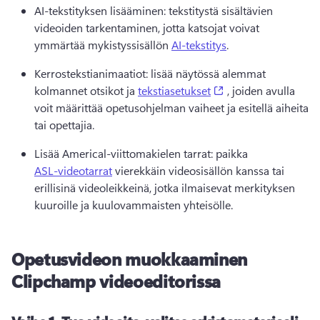
AI-tekstityksen lisääminen: tekstitystä sisältävien 
videoiden tarkentaminen, jotta katsojat voivat 
ymmärtää mykistyssisällön 
AI-tekstitys
.
Kerrostekstianimaatiot: lisää näytössä alemmat 
(opens in a new tab
kolmannet otsikot ja 
tekstiasetukset
 , joiden avulla 
voit määrittää opetusohjelman vaiheet ja esitellä aiheita 
tai opettajia.
Lisää Americal-viittomakielen tarrat: paikka 
ASL-videotarrat
 vierekkäin videosisällön kanssa tai 
erillisinä videoleikkeinä, jotka ilmaisevat merkityksen 
kuuroille ja kuulovammaisten yhteisölle.
Opetusvideon muokkaaminen
Clipchamp videoeditorissa