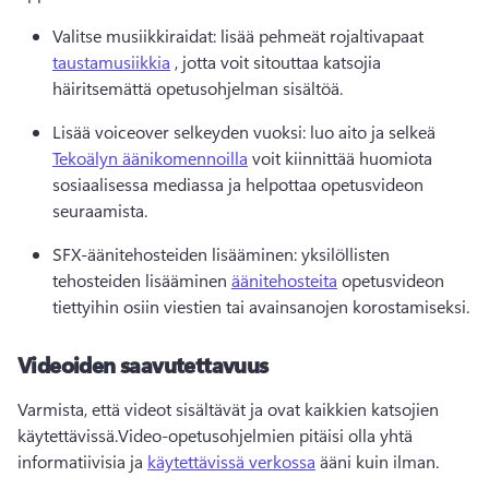
Valitse musiikkiraidat: lisää pehmeät rojaltivapaat 
taustamusiikkia
 , jotta voit sitouttaa katsojia 
häiritsemättä opetusohjelman sisältöä.
Lisää voiceover selkeyden vuoksi: luo aito ja selkeä 
Tekoälyn äänikomennoilla
 voit kiinnittää huomiota 
sosiaalisessa mediassa ja helpottaa opetusvideon 
seuraamista.
SFX-äänitehosteiden lisääminen: yksilöllisten 
tehosteiden lisääminen 
äänitehosteita
 opetusvideon 
tiettyihin osiin viestien tai avainsanojen korostamiseksi.
Videoiden saavutettavuus
Varmista, että videot sisältävät ja ovat kaikkien katsojien 
käytettävissä.
Video-opetusohjelmien pitäisi olla yhtä 
informatiivisia ja 
käytettävissä verkossa
 ääni kuin ilman.