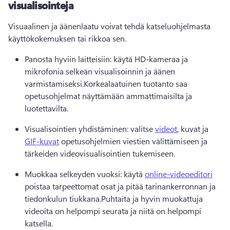
visualisointeja
Visuaalinen ja äänenlaatu voivat tehdä katseluohjelmasta 
käyttökokemuksen tai rikkoa sen.
Panosta hyviin laitteisiin: käytä HD-kameraa ja 
mikrofonia selkeän visualisoinnin ja äänen 
varmistamiseksi.
Korkealaatuinen tuotanto saa 
opetusohjelmat näyttämään ammattimaisilta ja 
luotettavilta.
Visualisointien yhdistäminen: valitse 
videot
, kuvat ja 
GIF-kuvat
 opetusohjelmien viestien välittämiseen ja 
tärkeiden videovisualisointien tukemiseen.
Muokkaa selkeyden vuoksi: käytä 
online-videoeditori
poistaa tarpeettomat osat ja pitää tarinankerronnan ja 
tiedonkulun tiukkana.
Puhtaita ja hyvin muokattuja 
videoita on helpompi seurata ja niitä on helpompi 
katsella.