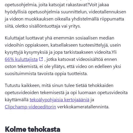
opetusohjelmia, joita katsojat rakastavat?
Voit jakaa 
hyödyllisiä opetusohjelmia suunnittelun, videotallennuksen 
ja videon muokkauksen oikealla yhdistelmällä riippumatta 
siitä, oletko sisällöntuottaja vai yritys.
Kuluttajat luottavat yhä enemmän sosiaalisen median 
videoihin oppiakseen, katsellakseen tuoteesittelyjä, usein 
kysyttyjä kysymyksiä ja jopa tarkistaakseen videoita.
Yli 
(opens in a new tab)
66% kuluttajista
 , jotka katsovat videosisältöä ennen 
oston tekemistä, ei ole yllätys, että video on edelleen yksi 
suosituimmista tavoista oppia tuotteista.
Tutustu kaikkeen, mitä sinun tulee tietää tehokkaiden 
opetusvideoiden tekemisestä ja opi luomaan opetusvideoita 
käyttämällä 
tekoälypohjaisia kertojaääniä
 ja 
Clipchamp-videoeditorin
 verkkokameratallenninta. 
Kolme tehokasta