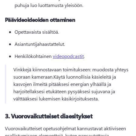
puhuja luo luottamusta yleisöön.
Päävideoideoiden ottaminen
Opettavaista sisältöä.
Asiantuntijahaastattelut.
Henkilökohtainen 
videopodcastit
.
Vinkkejä kiinnostavaan toimitukseen: muodosta yhteys 
suoraan kameraan.
Käytä luonnollisia käsieleitä ja 
kasvojen ilmeitä pitääksesi energian ylhäällä ja 
harjoitellaksesi etukäteen pysyäksesi sujuvana ja 
välttääksesi lukemisen käsikirjoituksesta.
3.
Vuorovaikutteiset diaesitykset
Vuorovaikutteiset opetusohjelmat kannustavat aktiiviseen 
osallistumiseen elementtejä, kuten napsautettavia 