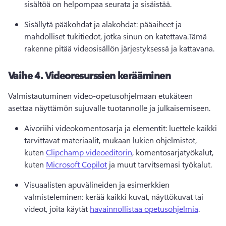
sisältöä on helpompaa seurata ja sisäistää.
Sisällytä pääkohdat ja alakohdat: pääaiheet ja 
mahdolliset tukitiedot, jotka sinun on katettava.
Tämä 
rakenne pitää videosisällön järjestyksessä ja kattavana.
Vaihe 4.
Videoresurssien kerääminen
Valmistautuminen video-opetusohjelmaan etukäteen 
asettaa näyttämön sujuvalle tuotannolle ja julkaisemiseen.
Aivoriihi videokomentosarja ja elementit: luettele kaikki 
tarvittavat materiaalit, mukaan lukien ohjelmistot, 
kuten 
Clipchamp videoeditorin
, komentosarjatyökalut, 
kuten 
Microsoft Copilot
 ja muut tarvitsemasi työkalut.
Visuaalisten apuvälineiden ja esimerkkien 
valmisteleminen: kerää kaikki kuvat, näyttökuvat tai 
videot, joita käytät 
havainnollistaa opetusohjelmia
.