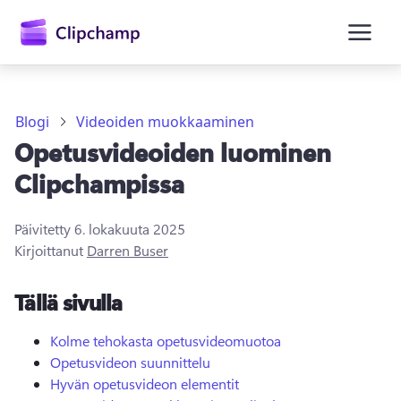
Blogi
Videoiden muokkaaminen
Opetusvideoiden luominen
Clipchampissa
Päivitetty
6. lokakuuta 2025
Kirjaudu sisään
Kirjoittanut
Darren Buser
Kokeile maksutta
Tällä sivulla
Kolme tehokasta opetusvideomuotoa
Opetusvideon suunnittelu
Hyvän opetusvideon elementit