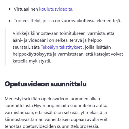
Virtuaalinen 
koulutusvideoita
.
Tuoteesittelyt, joissa on vuorovaikutteisia elementtejä.
Vinkkejä kiinnostavaan toimitukseen: varmista, että 
ääni- ja videoääni on selkeä, terävä ja helppo 
seurata.
Lisätä 
Tekoälyn tekstitykset
 , joilla lisätään 
helppokäyttöisyyttä ja varmistetaan, että katsojat voivat 
katsella mykistystä.
Opetusvideon suunnittelu
Menestyksekkään opetusvideon luominen alkaa 
suunnittelusta.
Hyvin organisoitu suunnitelma auttaa 
varmistamaan, että sisältö on selkeää, ytimekästä ja 
kiinnostavaa.
Tämän vaiheittaisen oppaan avulla voit 
tehostaa opetusvideoiden suunnitteluprosessia.