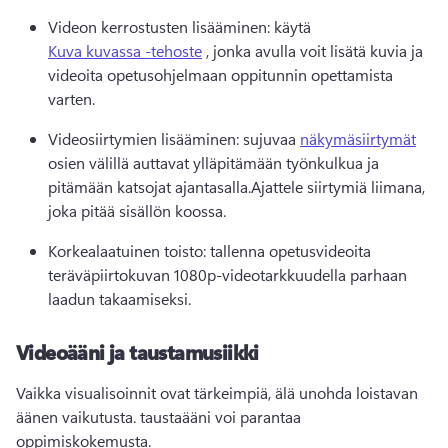
Videon kerrostusten lisääminen: käytä 
Kuva kuvassa -tehoste
 , jonka avulla voit lisätä kuvia ja 
videoita opetusohjelmaan oppitunnin opettamista 
varten.
Videosiirtymien lisääminen: sujuvaa 
näkymäsiirtymät
osien välillä auttavat ylläpitämään työnkulkua ja 
pitämään katsojat ajantasalla.
Ajattele siirtymiä liimana, 
joka pitää sisällön koossa.
Korkealaatuinen toisto: tallenna opetusvideoita 
teräväpiirtokuvan 1080p-videotarkkuudella parhaan 
laadun takaamiseksi.
Videoääni ja taustamusiikki
Vaikka visualisoinnit ovat tärkeimpiä, älä unohda loistavan 
äänen vaikutusta. taustaääni voi parantaa 
oppimiskokemusta.