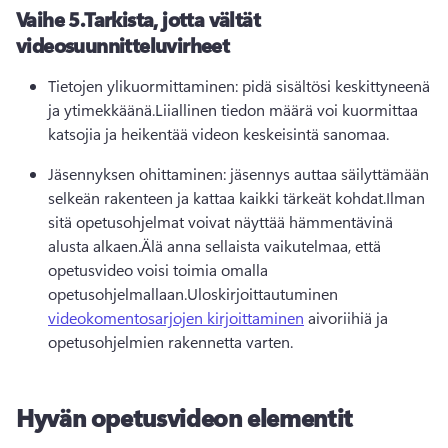
Vaihe 5.
Tarkista, jotta vältät
videosuunnitteluvirheet
Tietojen ylikuormittaminen: pidä sisältösi keskittyneenä 
ja ytimekkäänä.
Liiallinen tiedon määrä voi kuormittaa 
katsojia ja heikentää videon keskeisintä sanomaa.
Jäsennyksen ohittaminen: jäsennys auttaa säilyttämään 
selkeän rakenteen ja kattaa kaikki tärkeät kohdat.
Ilman 
sitä opetusohjelmat voivat näyttää hämmentävinä 
alusta alkaen.
Älä anna sellaista vaikutelmaa, että 
opetusvideo voisi toimia omalla 
opetusohjelmallaan.
Uloskirjoittautuminen 
videokomentosarjojen kirjoittaminen
 aivoriihiä ja 
opetusohjelmien rakennetta varten.
Hyvän opetusvideon elementit