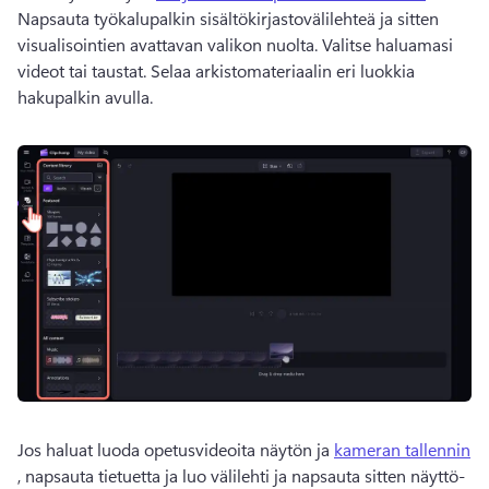
Napsauta työkalupalkin sisältökirjastovälilehteä ja sitten 
visualisointien avattavan valikon nuolta. Valitse haluamasi 
videot tai taustat. 
Selaa arkistomateriaalin eri luokkia 
hakupalkin avulla. 
Jos haluat luoda opetusvideoita näytön ja 
kameran tallennin
, napsauta tietuetta ja luo välilehti ja napsauta sitten näyttö- 