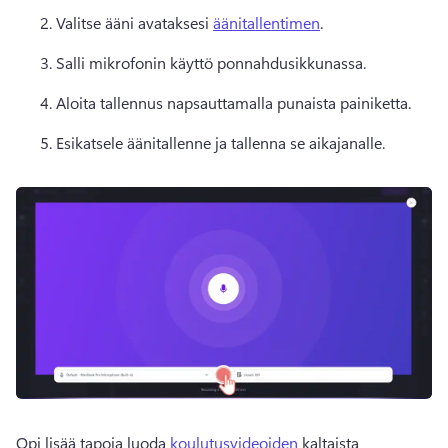
Valitse ääni avataksesi 
äänitallentimen
. 
Salli mikrofonin käyttö ponnahdusikkunassa.
Aloita tallennus napsauttamalla punaista painiketta.
Esikatsele äänitallenne ja tallenna se aikajanalle.
Opi lisää tapoja luoda 
koulutusvideoiden
 kaltaista 