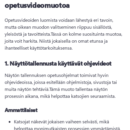
opetusvideomuotoa
Opetusvideoiden luomista voidaan lähestyä eri tavoin, 
mutta oikean muodon valitseminen riippuu sisällöstä, 
yleisöstä ja tavoitteista.
Tässä on kolme suosituinta muotoa, 
joita voit harkita. Niistä jokaisella on omat etunsa ja 
ihanteelliset käyttötarkoituksensa.
1.
Näyttötallennusta käyttävät ohjevideot
Näytön tallennuksen opetusohjelmat toimivat hyvin 
ohjevideoissa, joissa esitellään ohjelmistoja, sivustoja tai 
muita näytön tehtäviä.
Tämä muoto tallentaa näytön 
prosessin aikana, mikä helpottaa katsojien seuraamista.
Ammattilaiset
Katsojat näkevät jokaisen vaiheen selvästi, mikä 
helpottaa monimutkaisten prosessien ymmärtämistä.