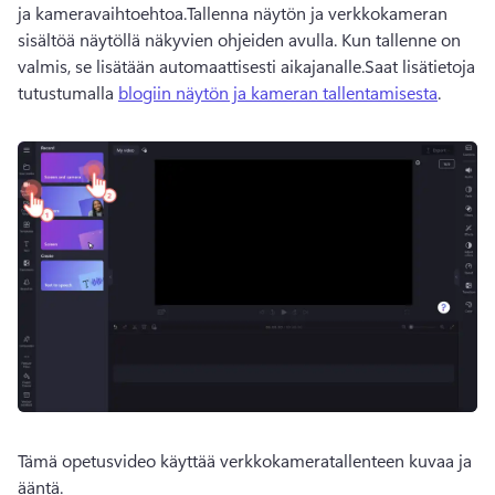
ja kameravaihtoehtoa.
Tallenna näytön ja verkkokameran 
sisältöä näytöllä näkyvien ohjeiden avulla. 
Kun tallenne on 
valmis, se lisätään automaattisesti aikajanalle.
Saat lisätietoja 
tutustumalla 
blogiin näytön ja kameran tallentamisesta
. 
Tämä opetusvideo käyttää verkkokameratallenteen kuvaa ja 
ääntä.