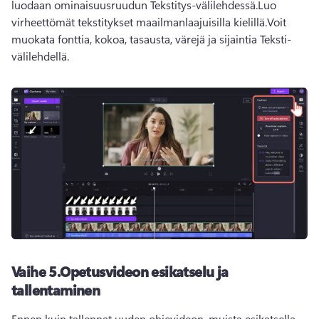
luodaan ominaisuusruudun Tekstitys-välilehdessä.
Luo 
virheettömät tekstitykset maailmanlaajuisilla kielillä.
Voit 
muokata fonttia, kokoa, tasausta, värejä ja sijaintia Teksti-
välilehdellä.
Vaihe 5.
Opetusvideon esikatselu ja
tallentaminen
Ennen kuin tallennat uuden ohjevideon, muista esikatsella 