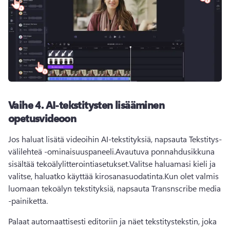
Vaihe 4.
AI-tekstitysten lisääminen
opetusvideoon
Jos haluat lisätä videoihin AI-tekstityksiä, napsauta Tekstitys-
välilehteä 
-ominaisuuspaneeli
.
Avautuva ponnahdusikkuna 
sisältää tekoälylitterointiasetukset.
Valitse haluamasi kieli ja 
valitse, haluatko käyttää kirosanasuodatinta.
Kun olet valmis 
luomaan tekoälyn tekstityksiä, napsauta Transnscribe media 
-painiketta.
Palaat automaattisesti editoriin ja näet tekstitystekstin, joka 