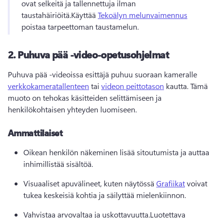
ovat selkeitä ja tallennettuja ilman 
taustahäiriöitä.
Käyttää 
Tekoälyn melunvaimennus
poistaa tarpeettoman taustamelun.
2.
Puhuva pää -video-opetusohjelmat
Puhuva pää -videoissa esittäjä puhuu suoraan kameralle 
verkkokameratallenteen
 tai 
videon peittotason
 kautta. 
Tämä 
muoto on tehokas käsitteiden selittämiseen ja 
henkilökohtaisen yhteyden luomiseen.
Ammattilaiset
Oikean henkilön näkeminen lisää sitoutumista ja auttaa 
inhimillistää sisältöä.
Visuaaliset apuvälineet, kuten näytössä 
Grafiikat
 voivat 
tukea keskeisiä kohtia ja säilyttää mielenkiinnon.
Vahvistaa arvovaltaa ja uskottavuutta.
Luotettava 