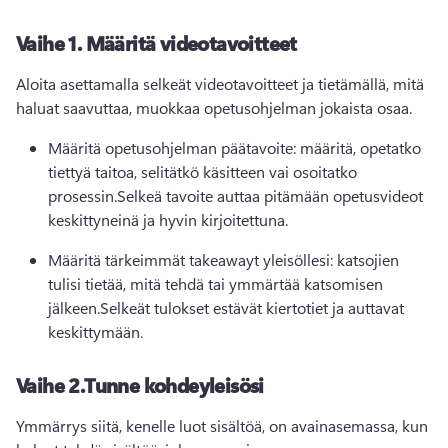
Vaihe 1.
Määritä videotavoitteet
Aloita asettamalla selkeät videotavoitteet ja tietämällä, mitä 
haluat saavuttaa, muokkaa opetusohjelman jokaista osaa.
Määritä opetusohjelman päätavoite: määritä, opetatko 
tiettyä taitoa, selitätkö käsitteen vai osoitatko 
prosessin.
Selkeä tavoite auttaa pitämään opetusvideot 
keskittyneinä ja hyvin kirjoitettuna.
Määritä tärkeimmät takeawayt yleisöllesi: katsojien 
tulisi tietää, mitä tehdä tai ymmärtää katsomisen 
jälkeen.
Selkeät tulokset estävät kiertotiet ja auttavat 
keskittymään.
Vaihe 2.
Tunne kohdeyleisösi
Ymmärrys siitä, kenelle luot sisältöä, on avainasemassa, kun 