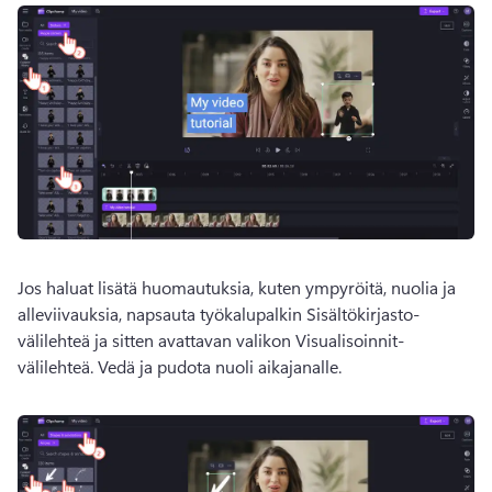
Jos haluat lisätä huomautuksia, kuten ympyröitä, nuolia ja 
alleviivauksia, napsauta työkalupalkin Sisältökirjasto-
välilehteä ja sitten avattavan valikon Visualisoinnit-
välilehteä. 
Vedä ja pudota nuoli aikajanalle. 