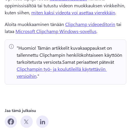
oppimissisältöä tai tutustu videon muokkauksen vinkkeihin, 
kuten siihen, 
miten kaksi videota voi asettaa vierekkäin
. 
Aloita muokkaaminen tänään 
Clipchamp videoeditorin
 tai 
lataa 
Microsoft Clipchamp Windows-sovellus
.
"Huomio!
 Tämän artikkelit kuvakaappaukset on 
tallennettu Clipchampin henkilökohtaiseen käyttöön 
tarkoitetusta versiosta.
Samat periaatteet pätevät 
Clipchampin työ- ja koulutileillä käytettäviin 
versioihin
." 
Jaa tämä julkaisu