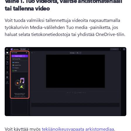
Vaihe 1.
Tuo videoita, valitse arkistomateriaali
tai tallenna video
Voit tuoda valmiiksi tallennettuja videoita napsauttamalla 
työkalurivin Media-välilehden Tuo media -painiketta, jos 
haluat selata tietokonetiedostoja tai yhdistää OneDrive-tilin.
Voit käyttää myös 
tekijänoikeusvapaata arkistomediaa
. 