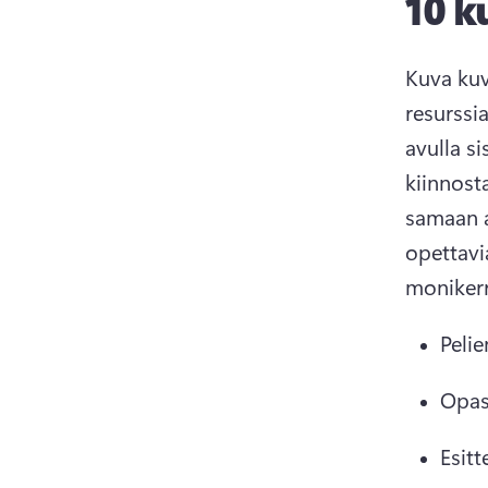
10 k
Kuva kuv
resurssi
avulla si
kiinnost
samaan ai
opettavia
moniker
Pelie
Opas
Esitt