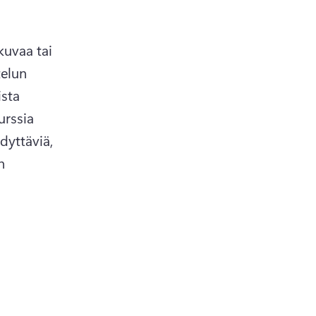
uvaa tai 
elun 
sta 
rssia 
dyttäviä, 
 