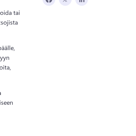
oida tai 
ojista 
älle, 
lyyn 
ita, 
a 
iseen 