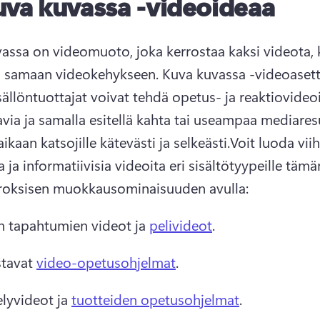
uva kuvassa -videoideaa
assa on videomuoto, joka kerrostaa kaksi videota, k
a samaan videokehykseen. Kuva kuvassa -videoasett
sällöntuottajat voivat tehdä opetus- ja reaktiovideoi
avia ja samalla esitellä kahta tai useampaa mediaresu
kaan katsojille kätevästi ja selkeästi.Voit luoda viih
 ja informatiivisia videoita eri sisältötyypeille tämän
roksisen muokkausominaisuuden avulla:
n tapahtumien videot ja 
pelivideot
. 
tavat 
video-opetusohjelmat
. 
elyvideot ja 
tuotteiden opetusohjelmat
. 