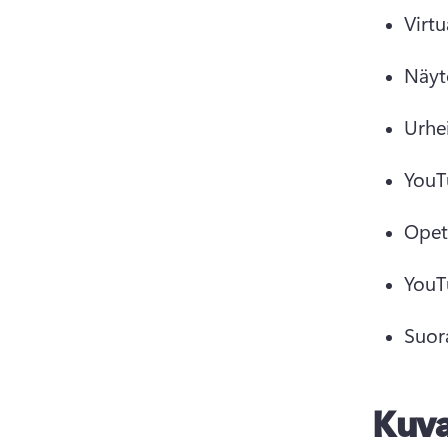
Virtu
Näyt
Urhei
YouT
Opetu
YouT
Suor
Kuva