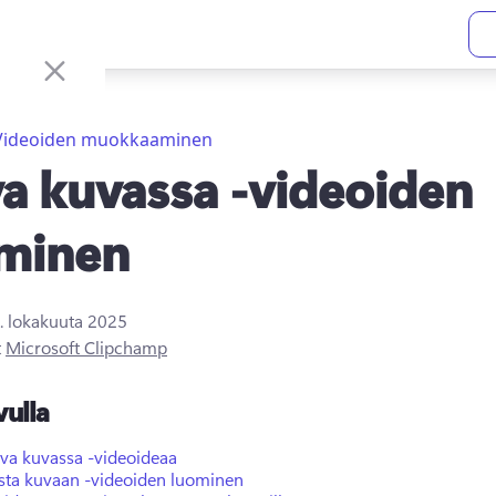
Videoiden muokkaaminen
a kuvassa -videoiden
minen
. lokakuuta 2025
t
Microsoft Clipchamp
vulla
uva kuvassa -videoideaa
sta kuvaan -videoiden luominen