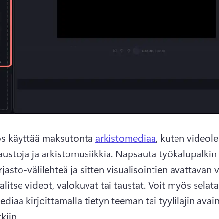
s käyttää maksutonta 
arkistomediaa
, kuten videolei
austoja ja arkistomusiikkia. Napsauta työkalupalkin 
rjasto-välilehteä ja sitten visualisointien avattavan v
alitse videot, valokuvat tai taustat. Voit myös selata 
diaa kirjoittamalla tietyn teeman tai tyylilajin avain
kiin.