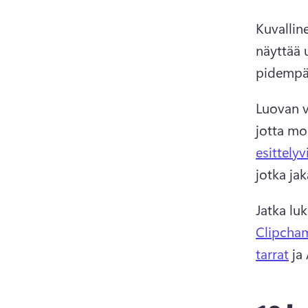
Kuvalline
näyttää 
pidempä
Luovan v
jotta mo
esittely
jotka ja
Jatka lu
Clipcham
tarrat
 ja