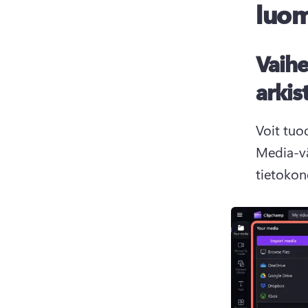
luo
Vaihe
arkis
Voit tuo
Media-vä
tietokon