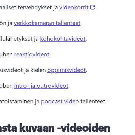
(opens in a ne
aaliset tervehdykset ja 
videokortit
. 
ön ja 
verkkokameran tallenteet
. 
lulähetykset ja 
kohokohtavideot
. 
uben 
reaktiovideot
. 
svideot ja kielen 
oppimisvideot
. 
uben 
intro- ja outrovideot
. 
atoistaminen ja 
podcast vide
o tallenteet.
sta kuvaan -videoiden