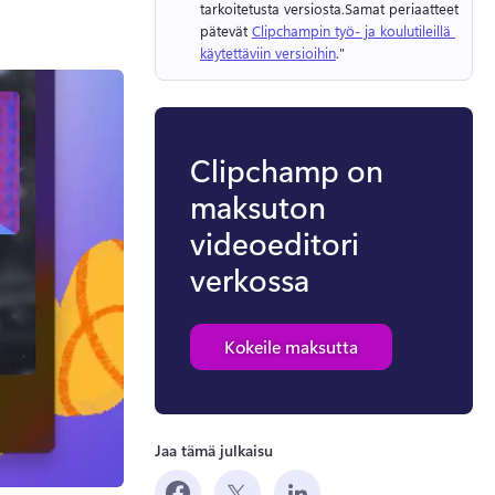
tarkoitetusta versiosta.
Samat periaatteet 
pätevät 
Clipchampin työ- ja koulutileillä 
käytettäviin versioihin
." 
Clipchamp on
maksuton
videoeditori
verkossa
Kokeile maksutta
Jaa tämä julkaisu