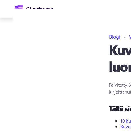
Blogi
Kuv
luo
Päivitetty
6
Kirjaudu sisään
Kirjoittanu
Kokeile maksutta
Tällä si
10 k
Kuva