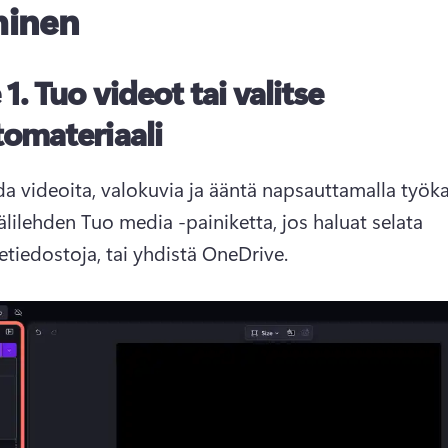
minen
 1. Tuo videot tai valitse
tomateriaali
da videoita, valokuvia ja ääntä napsauttamalla työkal
lilehden Tuo media -painiketta, jos haluat selata 
etiedostoja, tai yhdistä OneDrive.