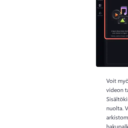
Voit myö
videon t
Sisältöki
nuolta. V
arkistome
hakupalk