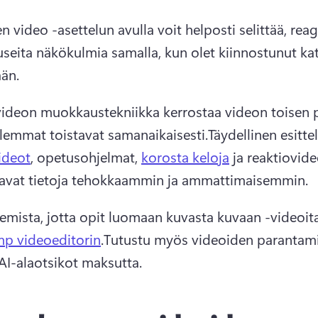
n video -asettelun avulla voit helposti selittää, reag
useita näkökulmia samalla, kun olet kiinnostunut kats
än.
ideon muokkaustekniikka kerrostaa videon toisen pä
lemmat toistavat samanaikaisesti.Täydellinen esitte
videot
, opetusohjelmat, 
korosta keloja
 ja reaktiovideo
kavat tietoja tehokkaammin ja ammattimaisemmin.
kemista, jotta opit luomaan kuvasta kuvaan -videoit
p videoeditorin
.Tutustu myös videoiden parantam
 AI-alaotsikot maksutta.