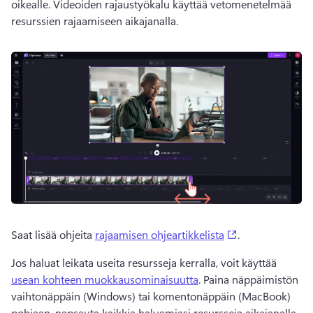
oikealle. 
Videoiden rajaustyökalu käyttää vetomenetelmää 
resurssien rajaamiseen aikajanalla. 
(opens in a new
Saat lisää ohjeita 
rajaamisen ohjeartikkelista
. 
Jos haluat leikata useita resursseja kerralla, voit käyttää 
usean kohteen muokkausominaisuutta
. 
Paina näppäimistön 
vaihtonäppäin (Windows) tai komentonäppäin (MacBook) 
pohjaan, napsauta kaikkia haluamiasi resursseja aikajanalla 