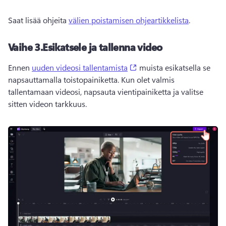
Saat lisää ohjeita 
välien poistamisen ohjeartikkelista
. 
Vaihe 3.
Esikatsele ja tallenna video
(opens in a new tab)
Ennen 
uuden videosi tallentamista
 muista esikatsella se 
napsauttamalla toistopainiketta. 
Kun olet valmis 
tallentamaan videosi, napsauta vientipainiketta ja valitse 
sitten videon tarkkuus. 