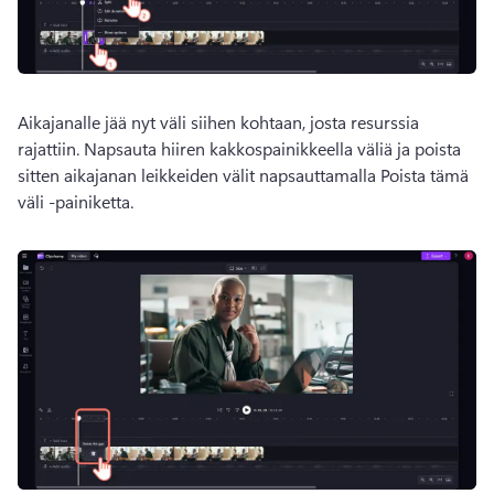
Aikajanalle jää nyt väli siihen kohtaan, josta resurssia 
rajattiin. 
Napsauta hiiren kakkospainikkeella väliä ja poista 
sitten aikajanan leikkeiden välit napsauttamalla Poista tämä 
väli -painiketta. 