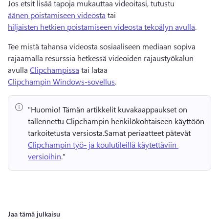
Jos etsit lisää tapoja mukauttaa videoitasi, tutustu 
äänen poistamiseen videosta
 tai 
hiljaisten hetkien poistamiseen videosta tekoälyn avulla
. 
Tee mistä tahansa videosta sosiaaliseen mediaan sopiva 
rajaamalla resurssia hetkessä videoiden rajaustyökalun 
avulla 
Clipchampissa
 tai lataa 
Clipchampin Windows-sovellus
. 
"Huomio!
 Tämän artikkelit kuvakaappaukset on 
tallennettu Clipchampin henkilökohtaiseen käyttöön 
tarkoitetusta versiosta.
Samat periaatteet pätevät 
Clipchampin työ- ja koulutileillä käytettäviin 
versioihin
." 
Jaa tämä julkaisu