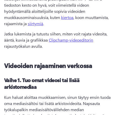
tiedoston kesto on hyvä, voit viimeistellä videon 
hyödyntämällä aloittelijoille sopivia videoiden 
muokkausominaisuuksia, kuten 
kiertoa
, koon muuttamista, 
rajaamista ja 
siirtymiä
. 
Jatka lukemista ja tutustu siihen, miten voit rajata videoita, 
ääntä, kuvia ja grafiikkaa 
Clipchamp-videoeditorin
rajaustyökalun avulla. 
Videoiden rajaaminen verkossa
Vaihe 1.
Tuo omat videosi tai lisää
arkistomediaa
Kun haluat aloittaa muokkaamisen, sinun täytyy ensin tuoda 
oma mediasisältösi tai lisätä arkistovideoita. 
Napsauta 
työkalupalkin mediasisältövälilehden median 