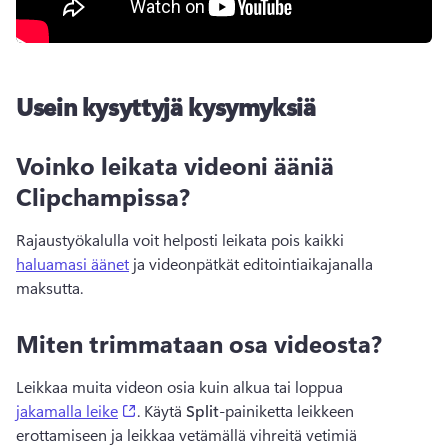
Usein kysyttyjä kysymyksiä
Voinko leikata videoni ääniä
Clipchampissa?
Rajaustyökalulla voit helposti leikata pois kaikki 
haluamasi äänet
 ja videonpätkät editointiaikajanalla 
maksutta. 
Miten trimmataan osa videosta?
Leikkaa muita videon osia kuin alkua tai loppua 
(opens in a new tab)
jakamalla leike
. Käytä 
Split
-painiketta leikkeen 
erottamiseen ja leikkaa vetämällä vihreitä vetimiä 