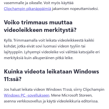
vasemmalle ja oikealle. Voit myös käyttää 
Clipchampin pikanäppäimiä
 jakamisen nopeuttamiseksi. 
Voiko trimmaus muuttaa
videoleikkeen merkitystä?
Kyllä. Trimmaamalla voit leikata videoleikkeestä kaikki 
kohdat, jotka eivät sovi luomasi videon tyyliin tai 
lajityyppiin. Lyhyempi videoleike voi välittää katsojalle eri 
merkityksiä kuin alkuperäinen pitkä leike.
Kuinka videota leikataan Windows
11:ssä?
Jos haluat leikata videon Windows 11:ssä, siirry Clipchampin 
Windows PC -sovellukseen
. Mene Microsoft Storeen, 
asenna verkkosovellus ja käytä videoleikkuria editorissa. 