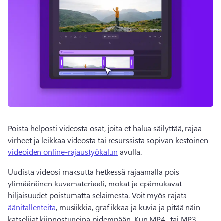
Poista helposti videosta osat, joita et halua säilyttää, rajaa 
virheet ja leikkaa videosta tai resurssista sopivan kestoinen 
videoiden online-rajaustyökalun
 avulla. 
Uudista videosi maksutta hetkessä rajaamalla pois 
ylimääräinen kuvamateriaali, mokat ja epämukavat 
hiljaisuudet poistumatta selaimesta. 
Voit myös rajata 
äänitallenteita
, musiikkia, grafiikkaa ja kuvia ja pitää näin 
katselijat kiinnostuneina pidempään. 
Kun MP4- tai MP3-