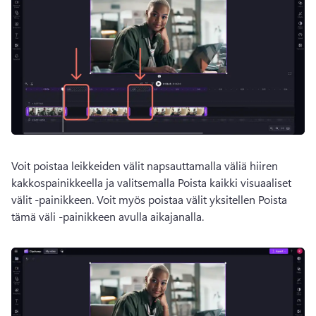
Voit poistaa leikkeiden välit napsauttamalla väliä hiiren 
kakkospainikkeella ja valitsemalla Poista kaikki visuaaliset 
välit -painikkeen. 
Voit myös poistaa välit yksitellen Poista 
tämä väli -painikkeen avulla aikajanalla. 