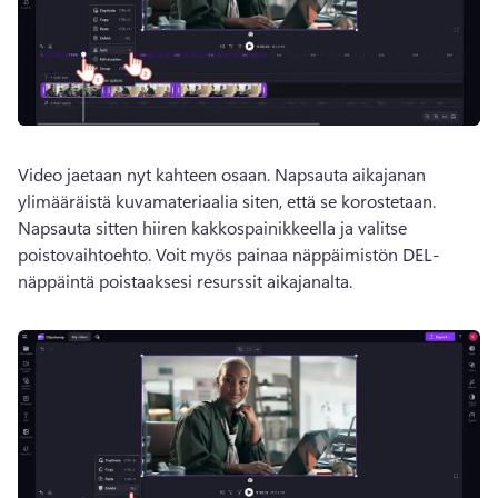
Video jaetaan nyt kahteen osaan. 
Napsauta aikajanan 
ylimääräistä kuvamateriaalia siten, että se korostetaan. 
Napsauta sitten hiiren kakkospainikkeella ja valitse 
poistovaihtoehto. 
Voit myös painaa näppäimistön DEL-
näppäintä poistaaksesi resurssit aikajanalta. 