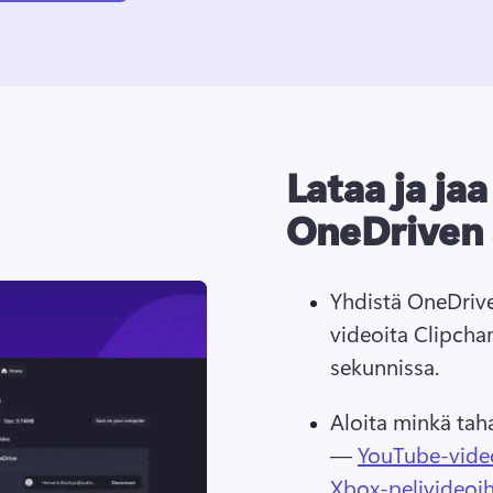
Lataa ja ja
OneDriven 
Yhdistä OneDrive-t
videoita Clipcha
sekunnissa.
Aloita minkä tah
— 
YouTube-vide
Xbox-pelivideoih