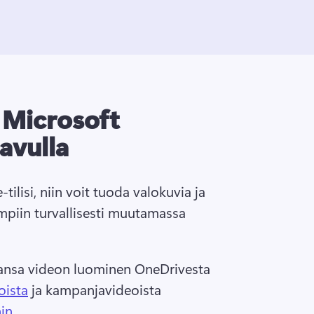
a Microsoft
avulla
ilisi, niin voit tuoda valokuvia ja 
mpiin turvallisesti muutamassa 
ansa videon luominen OneDrivesta 
oista
 ja kampanjavideoista 
in
. 