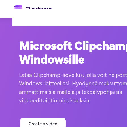
Microsoft Clipcham
Windowsille
Lataa Clipchamp-sovellus, jolla voit helpost
Windows-laitteellasi. Hyödynnä maksuttomia
Kirjaudu sisään
ammattimaisia malleja ja tekoälypohjaisia 
Kokeile maksutta
videoeditointiominaisuuksia.
Create a video