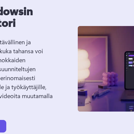
dowsin
tori
ävällinen ja 
kuka tahansa voi 
hokkaiden 
uunniteltujen 
erinomaisesti 
e ja työkäyttäjille, 
videoita muutamalla 