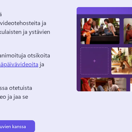
 
videotehosteita ja 
ulaisten ja ystävien 
nimoituja otsikoita 
äpäivävideoita
 ja 
sa otetuista 
o ja jaa se 
uvien kanssa