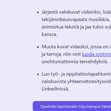
Järjestä valokuvat videoiksi, lisää
tekijänoikeusvapaata musiikkia, 
animoitua tekstiä ja jaa tulos suk
kanssa.
Muuta kuvat videoksi, jossa on a
ja tarroja, niin voit 
luoda syntym
unohtumattomia tervehdyksiä. 
Luo työ- ja oppilaitostapahtumis
valokuvista yhteenvetoesitysvide
LinkedInissä.
Opettele käyttämään Clipchampia Valok