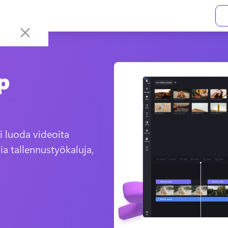
p
i luoda videoita 
 tallennustyökaluja, 