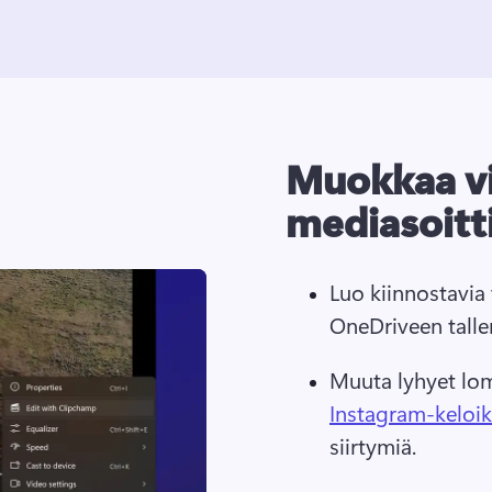
Muokkaa v
mediasoitt
Luo kiinnostavia 
OneDriveen talle
Muuta lyhyet lom
Instagram-keloik
siirtymiä. 