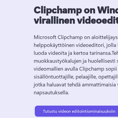
Clipchamp on Win
virallinen videoedi
Microsoft Clipchamp on aloittelijayst
helppokäyttöinen videoeditori, jolla 
luoda videoita ja kertoa tarinansa.
Te
muokkaustyökalujen ja huolellisesti s
videomallien avulla Clipchamp sopii 
sisällöntuottajille, pelaajille, opettajill
jotka haluavat tehdä ammattimaisia 
napsautuksella.
Tutustu videon editointiominaisuuksiin