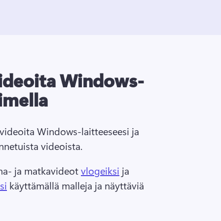
ideoita Windows-
imella
videoita Windows-laitteeseesi ja 
nnetuista videoista.
a- ja matkavideot 
vlogeiksi
 ja 
si
 käyttämällä malleja ja näyttäviä 