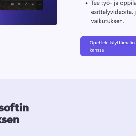
Tee työ- ja oppil
esittelyvideoita, 
vaikutuksen.
Opettele käyttämään
kanssa
softin
ksen