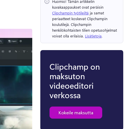
Huomio!
 Tämän artikkelin 
kuvakaappaukset ovat peräisin ⁠ 
Clipchampin työtileiltä
 ja samat 
periaatteet koskevat Clipchampin 
koulutilejä. 
Clipchampin 
henkilökohtaisten tilien opetusohjelmat 
voivat olla erilaisia. 
Lisätietoja
. 
Clipchamp on
maksuton
videoeditori
verkossa
Kokeile maksutta