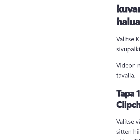
kuvam
halua
Valitse 
sivupalki
Videon m
tavalla.
Tapa 1
Clipc
Valitse 
sitten h