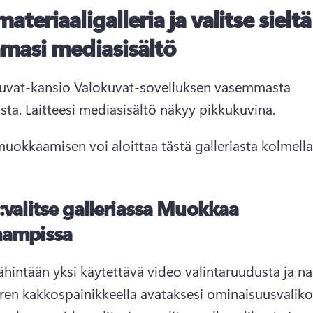
ateriaaligalleria ja valitse sieltä
masi mediasisältö
Kuvat-kansio Valokuvat-sovelluksen vasemmasta 
sta. 
Laitteesi mediasisältö näkyy pikkukuvina.
uokkaamisen voi aloittaa tästä galleriasta kolmella 
:
valitse galleriassa Muokkaa
hampissa
vähintään yksi käytettävä video valintaruudusta ja na
iiren kakkospainikkeella avataksesi ominaisuusvaliko