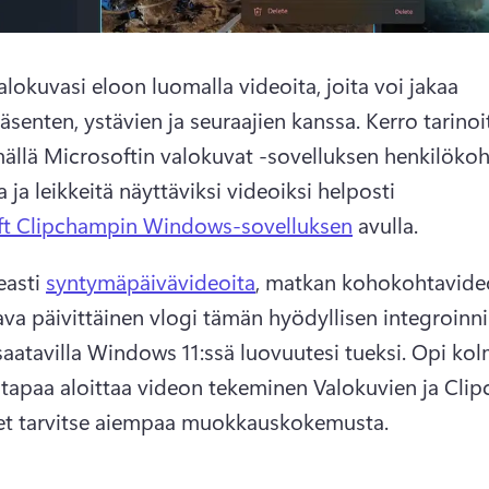
lokuvasi eloon luomalla videoita, joita voi jakaa 
äsenten, ystävien ja seuraajien kanssa. 
Kerro tarinoit
ällä Microsoftin valokuvat -sovelluksen henkilökoht
 ja leikkeitä näyttäviksi videoiksi helposti 
ft Clipchampin Windows-sovelluksen
 avulla. 
asti 
syntymäpäivävideoita
, matkan kohokohtavideoi
ava päivittäinen vlogi tämän hyödyllisen integroinnin
saatavilla Windows 11:ssä luovuutesi tueksi. 
Opi kol
tapaa aloittaa videon tekeminen Valokuvien ja Clip
 et tarvitse aiempaa muokkauskokemusta.