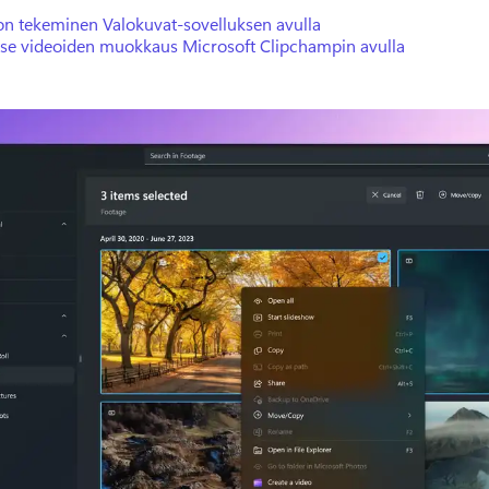
on tekeminen Valokuvat-sovelluksen avulla
itse videoiden muokkaus Microsoft Clipchampin avulla