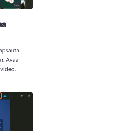
aa
apsauta 
n. 
Avaa 
video Clipchamp-videoeditorissa valitsemalla valikosta Luo video. 