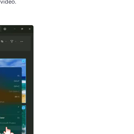
video Clipchamp-videoeditorissa valitsemalla valikosta Luo video. 