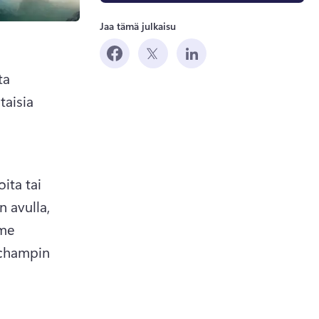
Jaa tämä julkaisu
a 
aisia 
ta tai 
 avulla, 
me 
champin 