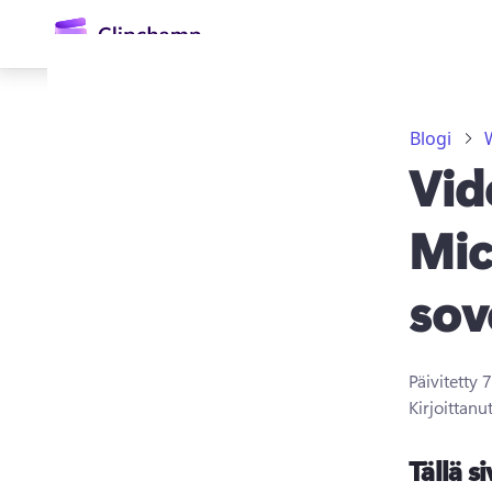
Blogi
Vid
Mic
sov
Kirjaudu sisään
Kokeile maksutta
Päivitetty
7
Kirjoittanu
Tällä si