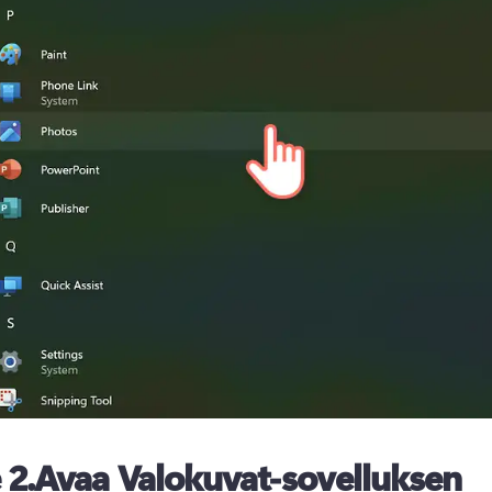
 2.
Avaa Valokuvat-sovelluksen