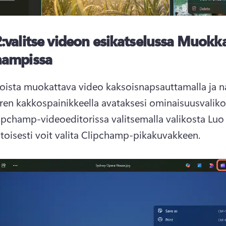
:
valitse videon esikatselussa Muokk
hampissa
toista muokattava video kaksoisnapsauttamalla ja n
iiren kakkospainikkeella avataksesi ominaisuusvaliko
toisesti voit valita Clipchamp-pikakuvakkeen.