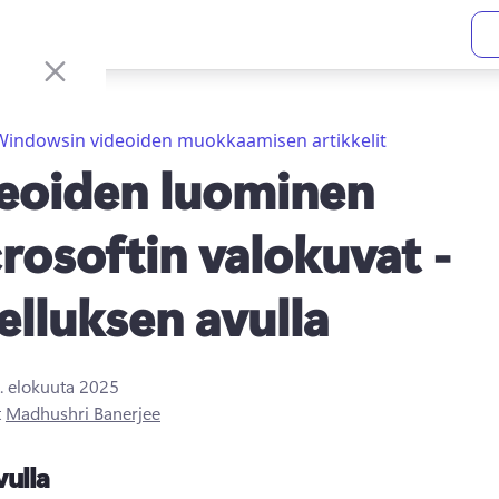
Windowsin videoiden muokkaamisen artikkelit
eoiden luominen
rosoftin valokuvat -
elluksen avulla
. elokuuta 2025
t
Madhushri Banerjee
vulla