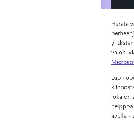
Herätä va
perheenj
yhdistäm
valokuvia
Microso
Luo nope
kiinnost
joka on 
helppoa 
avulla –