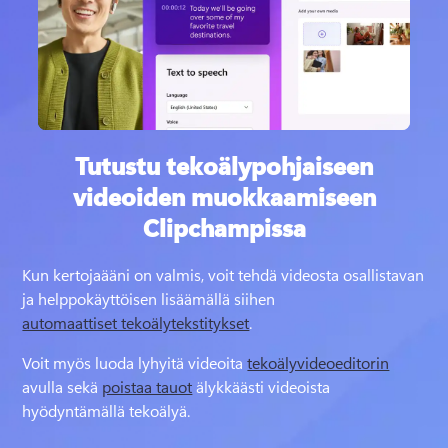
Tutustu tekoälypohjaiseen
videoiden muokkaamiseen
Clipchampissa
Kun kertojaääni on valmis, voit tehdä videosta osallistavan 
ja helppokäyttöisen lisäämällä siihen 
automaattiset tekoälytekstitykset
. 
Voit myös luoda lyhyitä videoita 
tekoälyvideoeditorin
avulla sekä 
poistaa tauot
 älykkäästi videoista 
hyödyntämällä tekoälyä. 