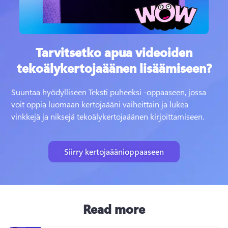
Tarvitsetko apua videoiden
tekoälykertojaäänen lisäämiseen?
Suuntaa hyödylliseen Teksti puheeksi -oppaaseen, jossa 
voit oppia luomaan kertojaääni vaiheittain ja lukea 
vinkkejä ja niksejä tekoälykertojaäänen kirjoittamiseen.
Siirry kertojaäänioppaaseen
Read more