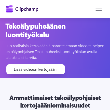
Tekoälypuheäänen
luontityökalu
Luo realistisia kertojaääniä parantelemaan videoita helpon 
tekoälypohjaisen Teksti puheeksi luontityökalun avulla – 
latauksia ei tarvita.
Kirjaudu sisään
Lisää videoon kertojaääni
Kokeile maksutta
Ammattimaiset tekoälypohjaiset
kertojaääniominaisuudet