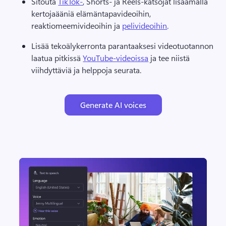
Sitouta 
TikTok-
, Shorts- ja Reels-katsojat lisäämällä 
kertojaääniä elämäntapavideoihin, 
reaktiomeemivideoihin ja 
pelivideoihin
. 
Lisää tekoälykerronta parantaaksesi videotuotannon 
laatua pitkissä 
YouTube-videoissa
 ja tee niistä 
viihdyttäviä ja helppoja seurata. 
Generate AI voices