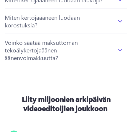
Miten kertojaääneen luodaan
korostuksia?
Voinko säätää maksuttoman
tekoälykertojaäänen
äänenvoimakkuutta?
Liity miljoonien arkipäivän
videoeditoijien joukkoon