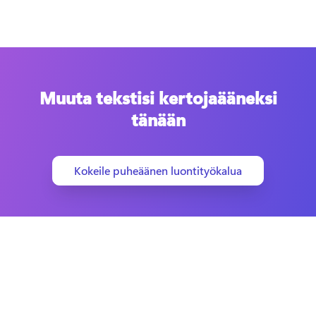
Muuta tekstisi kertojaääneksi
tänään
Kokeile puheäänen luontityökalua