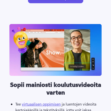
Sopii mainiosti koulutusvideoita
varten
Tee 
virtuaalisen oppimisen
 ja luentojen videoita 
kertojaäänillä ja tekstityksillä, jotta voit jakaa 