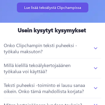
Lue lisää tekoälystä Clipchampissa
Usein kysytyt kysymykset
Onko Clipchampin teksti puheeksi -
työkalu maksuton?
Millä kielillä tekoälykertojaäänen
työkalua voi käyttää?
Teksti puheeksi -toiminto ei lausu sanaa
oikein. Onko tämä mahdollista korjata?
Miten kertojaääneen luodaan taukoja?