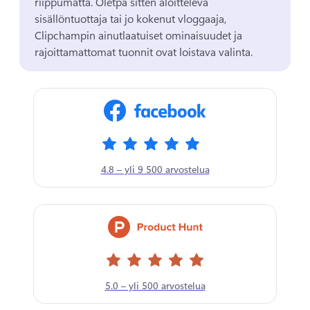
riippumatta. 
Oletpa sitten aloitteleva 
sisällöntuottaja tai jo kokenut vloggaaja, 
Clipchampin ainutlaatuiset ominaisuudet ja 
rajoittamattomat tuonnit ovat loistava valinta. 
4.8 – yli 9 500 arvostelua
5.0 – yli 500 arvostelua