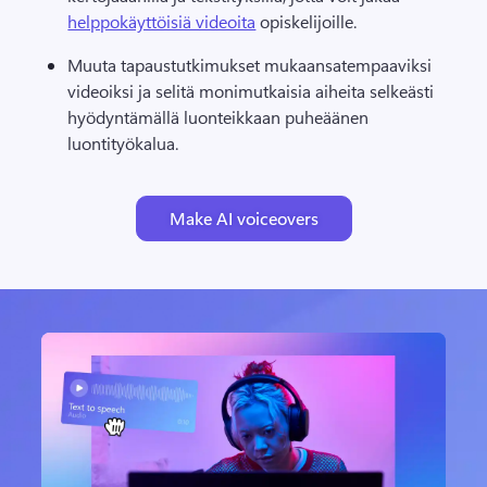
helppokäyttöisiä videoita
 opiskelijoille. 
Muuta tapaustutkimukset mukaansatempaaviksi 
videoiksi ja selitä monimutkaisia aiheita selkeästi 
hyödyntämällä luonteikkaan puheäänen 
luontityökalua.
Make AI voiceovers