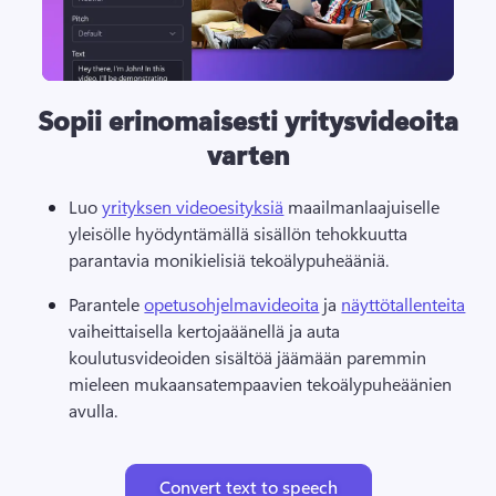
Sopii erinomaisesti yritysvideoita
varten
Luo 
yrityksen videoesityksiä
 maailmanlaajuiselle 
yleisölle hyödyntämällä sisällön tehokkuutta 
parantavia monikielisiä tekoälypuheääniä. 
Parantele 
opetusohjelmavideoita
 ja 
näyttötallenteita
vaiheittaisella kertojaäänellä ja auta 
koulutusvideoiden sisältöä jäämään paremmin 
mieleen mukaansatempaavien tekoälypuheäänien 
avulla. 
Convert text to speech