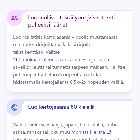
Luonnolliset tekoälypohjaiset teksti
puheeksi -äänet
Luo realistisia kertojaääniä videolle muutamassa 
minuutissa kirjoittamalla käsikirjoitus 
tekstikenttään. 
Valitse 
400 mukaansatempaavasta äänestä
 ja säädä 
sävelkorkeutta tai tunnetta tarpeen mukaan. 
Hallitse 
puhenopeutta helposti nopeuttamalla tai 
hidastamalla kertojaääntä 0,5x–2x nopeuden välillä.
Luo kertojaääniä 80 kielellä
Valitse kieleksi espanja, japani, hindi, italia, arabia, 
(opens in a n
saksa, ranska tai joku muu 
monista kielistä
tekoälypohjaisen puheäänen luontityökalun avulla. 