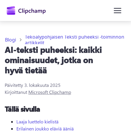
Tekoälypohjaisen Teksti puheeksi -toiminnon
Blogi
artikkelit
AI-teksti puheeksi: kaikki
ominaisuudet, jotka on
hyvä tietää
Kirjaudu sisään
Päivitetty
3. lokakuuta 2025
Kirjoittanut
Microsoft Clipchamp
Kokeile maksutta
Tällä sivulla
Laaja luettelo kielistä
Erilainen joukko eläviä ääniä