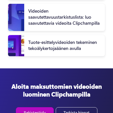
Videoiden
saavutettavuustarkistuslista: luo
saavutettavia videoita Clipchampilla
Tuote-esittelyvideoiden tekeminen
tekoälykertojaäänen avulla
Aloita maksuttomien videoiden
luominen Clipchampilla
Rekisteröidy
Tarkista hinnat