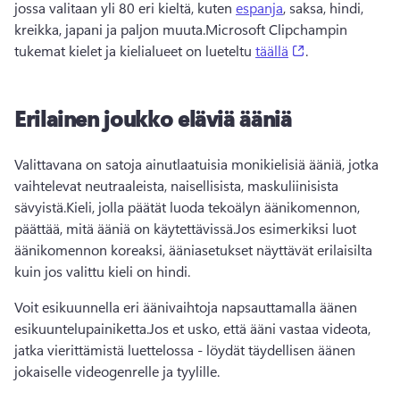
jossa valitaan yli 80 eri kieltä, kuten 
espanja
, saksa, hindi, 
kreikka, japani ja paljon muuta.
Microsoft Clipchampin 
(opens in a new
tukemat kielet ja kielialueet on lueteltu 
täällä
. 
Erilainen joukko eläviä ääniä
Valittavana on satoja ainutlaatuisia monikielisiä ääniä, jotka 
vaihtelevat neutraaleista, naisellisista, maskuliinisista 
sävyistä.
Kieli, jolla päätät luoda tekoälyn äänikomennon, 
päättää, mitä ääniä on käytettävissä.
Jos esimerkiksi luot 
äänikomennon koreaksi, ääniasetukset näyttävät erilaisilta 
kuin jos valittu kieli on hindi.
Voit esikuunnella eri äänivaihtoja napsauttamalla äänen 
esikuuntelupainiketta.
Jos et usko, että ääni vastaa videota, 
jatka vierittämistä luettelossa - löydät täydellisen äänen 
jokaiselle videogenrelle ja tyylille.