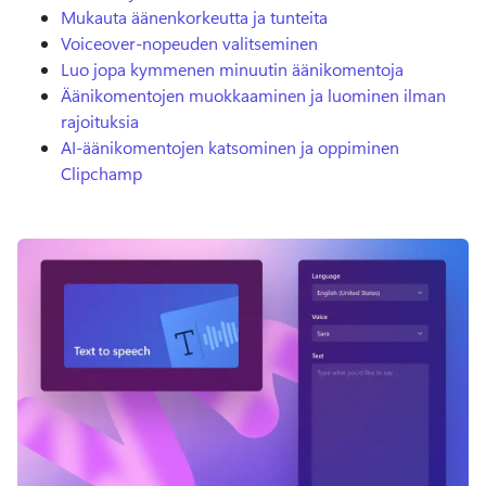
Mukauta äänenkorkeutta ja tunteita
Voiceover-nopeuden valitseminen
Luo jopa kymmenen minuutin äänikomentoja
Äänikomentojen muokkaaminen ja luominen ilman
rajoituksia
AI-äänikomentojen katsominen ja oppiminen
Clipchamp