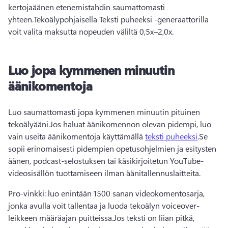
kertojaäänen etenemistahdin saumattomasti 
yhteen.
Tekoälypohjaisella Teksti puheeksi -generaattorilla 
voit valita maksutta nopeuden väliltä 0,5x–2,0x.
Luo jopa kymmenen minuutin
äänikomentoja
Luo saumattomasti jopa kymmenen minuutin pituinen 
tekoälyääni.
Jos haluat äänikomennon olevan pidempi, luo 
vain useita äänikomentoja käyttämällä 
teksti puheeksi
.
Se 
sopii erinomaisesti pidempien opetusohjelmien ja esitysten 
äänen, podcast-selostuksen tai käsikirjoitetun YouTube-
videosisällön tuottamiseen ilman äänitallennuslaitteita.
Pro-vinkki: luo enintään 1500 sanan videokomentosarja, 
jonka avulla voit tallentaa ja luoda tekoälyn voiceover-
leikkeen määräajan puitteissa.
Jos teksti on liian pitkä, 