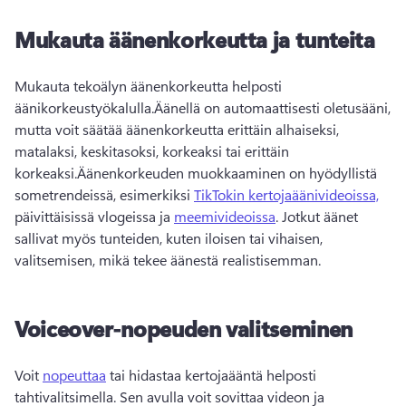
Mukauta äänenkorkeutta ja tunteita
Mukauta tekoälyn äänenkorkeutta helposti 
äänikorkeustyökalulla.
Äänellä on automaattisesti oletusääni, 
mutta voit säätää äänenkorkeutta erittäin alhaiseksi, 
matalaksi, keskitasoksi, korkeaksi tai erittäin 
korkeaksi.
Äänenkorkeuden muokkaaminen on hyödyllistä 
sometrendeissä, esimerkiksi 
TikTokin kertojaäänivideoissa,
päivittäisissä vlogeissa ja 
meemivideoissa
. 
Jotkut äänet 
sallivat myös tunteiden, kuten iloisen tai vihaisen, 
valitsemisen, mikä tekee äänestä realistisemman.
Voiceover-nopeuden valitseminen
Voit 
nopeuttaa
 tai hidastaa kertojaääntä helposti 
tahtivalitsimella. 
Sen avulla voit sovittaa videon ja 