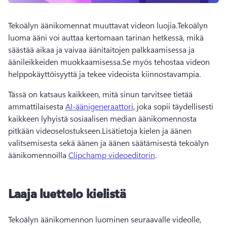
Tekoälyn äänikomennat muuttavat videon luojia.
Tekoälyn 
luoma ääni voi auttaa kertomaan tarinan hetkessä, mikä 
säästää aikaa ja vaivaa äänitaitojen palkkaamisessa ja 
äänileikkeiden muokkaamisessa.
Se myös tehostaa videon 
helppokäyttöisyyttä ja tekee videoista kiinnostavampia.
Tässä on katsaus kaikkeen, mitä sinun tarvitsee tietää 
ammattilaisesta 
AI-äänigeneraattori
, joka sopii täydellisesti 
kaikkeen lyhyistä sosiaalisen median äänikomennosta 
pitkään videoselostukseen.
Lisätietoja kielen ja äänen 
valitsemisesta sekä äänen ja äänen säätämisestä tekoälyn 
äänikomennoilla 
Clipchamp videoeditorin
.
Laaja luettelo kielistä
Tekoälyn äänikomennon luominen seuraavalle videolle, 