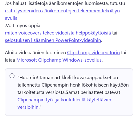
Jos haluat lisätietoja äänikomentojen luomisesta, tutustu 
esittelyvideoiden äänikomentojen tekeminen tekoälyn
avulla
.
Voit myös oppia 
miten voiceovers tekee videoista helppokäyttöisiä
 tai 
selostuksen lisääminen PowerPoint-videoihin
.
Aloita videoäänien luominen 
Clipchamp videoeditorin
 tai 
lataa 
Microsoft Clipchamp Windows-sovellus
.
"Huomio!
 Tämän artikkelit kuvakaappaukset on 
tallennettu Clipchampin henkilökohtaiseen käyttöön 
tarkoitetusta versiosta.
Samat periaatteet pätevät 
Clipchampin työ- ja koulutileillä käytettäviin 
versioihin
." 