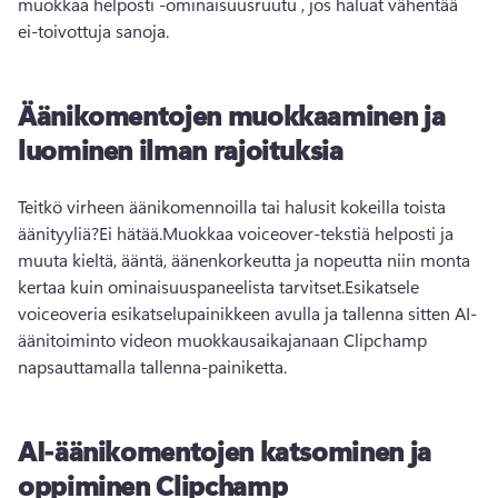
muokkaa helposti 
-ominaisuusruutu
 , jos haluat vähentää 
ei-toivottuja sanoja.
Äänikomentojen muokkaaminen ja
luominen ilman rajoituksia
Teitkö virheen äänikomennoilla tai halusit kokeilla toista 
äänityyliä?
Ei hätää.
Muokkaa voiceover-tekstiä helposti ja 
muuta kieltä, ääntä, äänenkorkeutta ja nopeutta niin monta 
kertaa kuin ominaisuuspaneelista tarvitset.
Esikatsele 
voiceoveria esikatselupainikkeen avulla ja tallenna sitten AI-
äänitoiminto videon muokkausaikajanaan Clipchamp 
napsauttamalla tallenna-painiketta.
AI-äänikomentojen katsominen ja
oppiminen Clipchamp