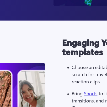
Engaging Y
templates
Choose an editab
scratch for travel
reaction clips.
Bring 
Shorts
 to l
transitions, and 