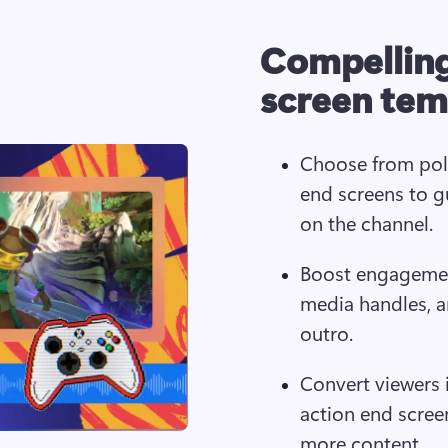
Compellin
screen tem
Choose from poli
end screens to g
on the channel.
Boost engagemen
media handles, 
outro.
Convert viewers i
action end screen 
more content.