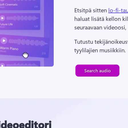
Etsitpä sitten 
lo-fi-ta
haluat lisätä kellon kil
seuraavaan videoosi, 
Tutustu tekijänoikeusv
tyylilajien musiikkiin.
Search audio
deoeditori