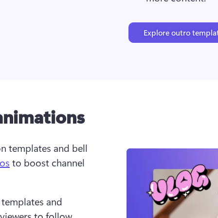
Explore outro templa
animations
n templates and bell 
ros
 to boost channel 
 templates and 
iewers to follow 