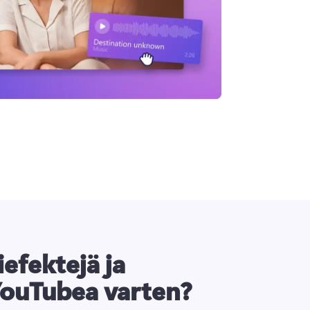
iefektejä ja
YouTubea varten?