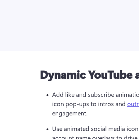
Dynamic YouTube 
Add like and subscribe animatio
icon pop-ups to intros and 
out
engagement. 
Use animated social media icon
account name overlays to drive v