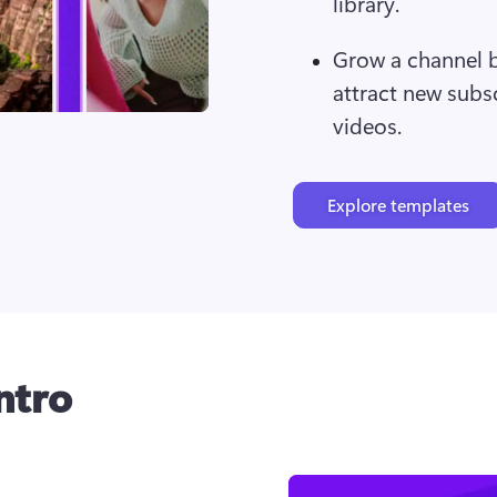
library.
Grow a channel by
attract new subscr
videos.
Explore templates
ntro