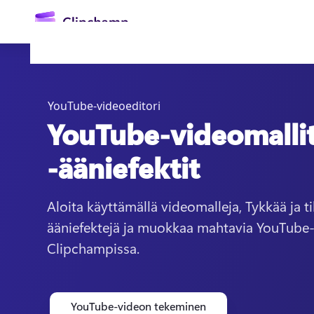
YouTube-videoeditori
YouTube-videomallit
-ääniefektit
Aloita käyttämällä videomalleja, Tykkää ja til
Kirjaudu sisään
ääniefektejä ja muokkaa mahtavia YouTube-v
Kokeile maksutta
Clipchampissa.
YouTube-videon tekeminen