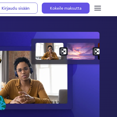
Kirjaudu sisään
Kokeile maksutta