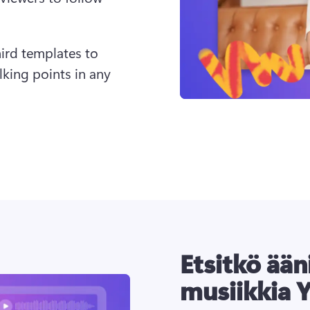
ird templates to 
king points in any 
Etsitkö ään
musiikkia 