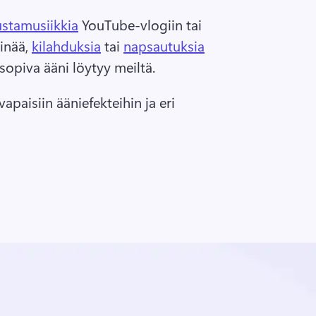
ustamusiikkia
 YouTube-vlogiin tai 
inää, 
kilahduksia
 tai 
napsautuksia
sopiva ääni löytyy meiltä. 
apaisiin ääniefekteihin ja eri 