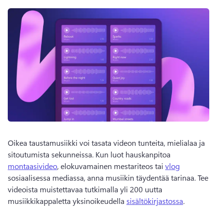
Oikea taustamusiikki voi tasata videon tunteita, mielialaa ja 
sitoutumista sekunneissa. 
Kun luot hauskanpitoa 
montaasivideo
, elokuvamainen mestariteos tai 
vlog
sosiaalisessa mediassa, anna musiikin täydentää tarinaa. 
Tee 
videoista muistettavaa tutkimalla yli 200 uutta 
musiikkikappaletta yksinoikeudella 
sisältökirjastossa
. 