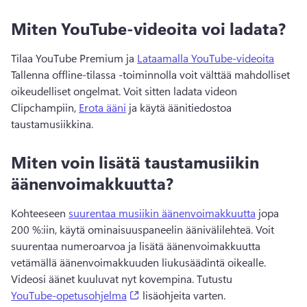
Miten YouTube-videoita voi ladata?
Tilaa YouTube Premium ja 
Lataamalla YouTube-videoita
Tallenna offline-tilassa -toiminnolla voit välttää mahdolliset 
oikeudelliset ongelmat. 
Voit sitten ladata videon 
Clipchampiin, 
Erota ääni
 ja käytä äänitiedostoa 
taustamusiikkina. 
Miten voin lisätä taustamusiikin
äänenvoimakkuutta?
Kohteeseen 
suurentaa musiikin äänenvoimakkuutta
 jopa 
200 %:iin, käytä ominaisuuspaneelin äänivälilehteä. 
Voit 
suurentaa numeroarvoa ja lisätä äänenvoimakkuutta 
vetämällä äänenvoimakkuuden liukusäädintä oikealle. 
Videosi äänet kuuluvat nyt kovempina. 
Tutustu 
(opens in a new tab)
YouTube-opetusohjelma
 lisäohjeita varten. 