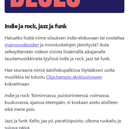
Indie ja rock, jazz ja funk
Haluatko lisätä viime silauksen indie-elokuvaan tai nostattaa 
mainosvideoiden
 ja innostuskelojen jännitystä? 
Auta 
selkeyttämään videon visiota lisäämällä aikajanalle 
taustamusiikkiraita tyylissä indie ja rock, jazz tai funk. 
Hae seuraavia nimiä äänihakupalkissa löytääksesi uutta 
musiikkia tai tutustu 
Clipchampin eksklusiiviseen
kokoelmaan. 
Indie ja rock: Toiminnassa, puistorinteessä, voimassa, 
kuukuvassa, ajaessa eteenpäin, ei koskaan asetu aloilleen 
eikä mene pois. 
Jazz ja funk: Kello, jaa yö, paratiisipuisto, ulkona ruokailu ja 
sujuva päivä. 