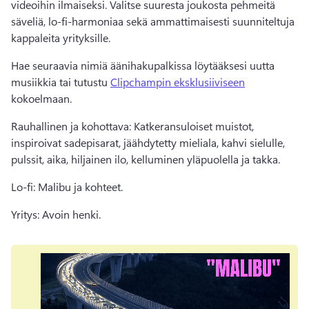
videoihin ilmaiseksi. 
Valitse suuresta joukosta pehmeitä 
säveliä, lo-fi-harmoniaa sekä ammattimaisesti suunniteltuja 
kappaleita yrityksille. 
Hae seuraavia nimiä äänihakupalkissa löytääksesi uutta 
musiikkia tai tutustu 
Clipchampin eksklusiiviseen
kokoelmaan. 
Rauhallinen ja kohottava: Katkeransuloiset muistot, 
inspiroivat sadepisarat, jäähdytetty mieliala, kahvi sielulle, 
pulssit, aika, hiljainen ilo, kelluminen yläpuolella ja takka. 
Lo-fi: Malibu ja kohteet. 
Yritys: Avoin henki. 