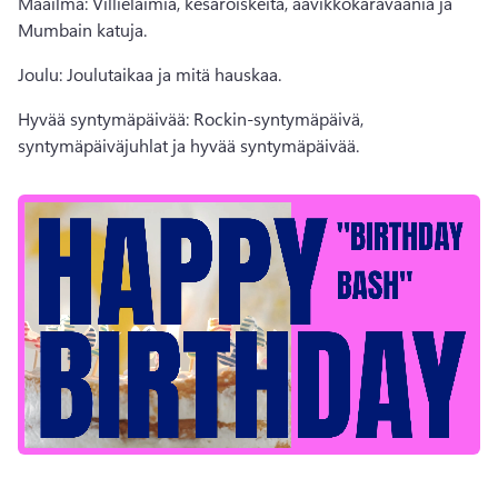
Maailma: Villieläimiä, kesäroiskeita, aavikkokaravaania ja 
Mumbain katuja. 
Joulu: Joulutaikaa ja mitä hauskaa. 
Hyvää syntymäpäivää: Rockin-syntymäpäivä, 
syntymäpäiväjuhlat ja hyvää syntymäpäivää. 