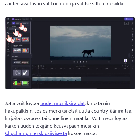
äänten avattavan valikon nuoli ja valitse sitten musiikki. 
Jotta voit löytää 
uudet musiikkiraidat
, kirjoita nimi 
hakupalkkiin. 
Jos esimerkiksi etsit uutta country-ääniraitaa, 
kirjoita cowboys tai onnellinen maatila. 
 Voit myös löytää 
kaiken uuden tekijänoikeusvapaan musiikin 
Clipchampin eksklusiivisesta
 kokoelmasta. 