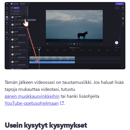
Tämän jälkeen videossasi on taustamusiikki. 
Jos haluat lisää 
tapoja mukauttaa videotasi, tutustu 
äänen muokkausvinkkeihin
 tai hanki lisäohjeita 
(opens in a new tab)
YouTube-opetusohjelmaan
. 
Usein kysytyt kysymykset