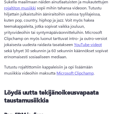
Sukella maailmaan näiden ainutlaatuisten ja mukautettujen 
rojaltiton musiikki
 sopii mihin tahansa videoon. 
Tutustu 
hiljattain julkaistuihin ääniraitoihin useissa tyylilajeissa, 
kuten pop, country, hiphop ja jazz. Voit myös hakea 
teemakappaleita, jotka sopivat vaikka jouluun, 
yritysvideoihin tai syntymäpäiväonnitteluihin. 
Microsoft 
Clipchamp on myös luonut tarttuvat intro- ja outro-versiot 
jokaisesta uudesta raidasta tasatakseen 
YouTube-videot
sekä lyhyet 30 sekunnin ja 60 sekunnin käännökset sopivat 
erinomaisesti sosiaaliseen mediaan. 
Tutustu rojaltittomiin kappaleisiin ja opi lisäämään 
musiikkia videoihin maksutta 
Microsoft Clipchamp
. 
Löydä uutta tekijänoikeusvapaata
taustamusiikkia