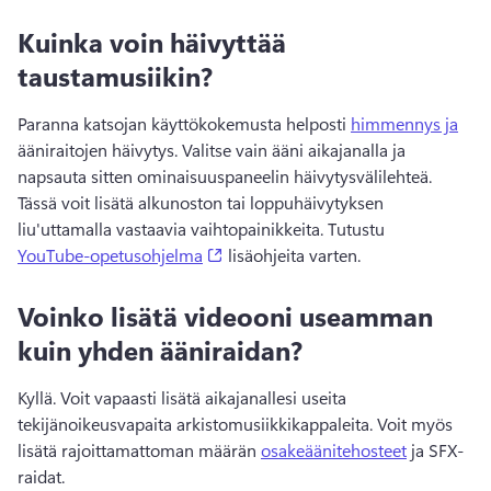
Kuinka voin häivyttää
taustamusiikin?
Paranna katsojan käyttökokemusta helposti 
himmennys ja
ääniraitojen häivytys. 
Valitse vain ääni aikajanalla ja 
napsauta sitten ominaisuuspaneelin häivytysvälilehteä. 
Tässä voit lisätä alkunoston tai loppuhäivytyksen 
liu'uttamalla vastaavia vaihtopainikkeita. 
Tutustu 
(opens in a new tab)
YouTube-opetusohjelma
 lisäohjeita varten. 
Voinko lisätä videooni useamman
kuin yhden ääniraidan?
Kyllä. 
Voit vapaasti lisätä aikajanallesi useita 
tekijänoikeusvapaita arkistomusiikkikappaleita. 
Voit myös 
lisätä rajoittamattoman määrän 
osakeäänitehosteet
 ja SFX-
raidat. 