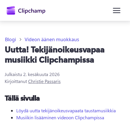
Blogi
Videon äänen muokkaus
Uutta! Tekijänoikeusvapaa
musiikki Clipchampissa
Julkaistu
2. kesäkuuta 2026
Kirjaudu sisään
Kirjoittanut
Christie Passaris
Kokeile maksutta
Tällä sivulla
Löydä uutta tekijänoikeusvapaata taustamusiikkia
Musiikin lisääminen videoon Clipchampissa