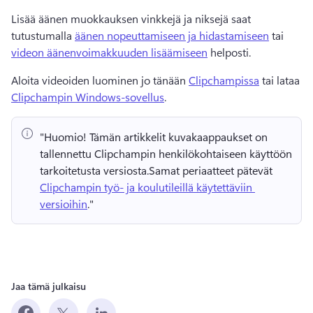
Lisää äänen muokkauksen vinkkejä ja niksejä saat 
tutustumalla 
äänen nopeuttamiseen ja hidastamiseen
 tai 
videon äänenvoimakkuuden lisäämiseen
 helposti. 
Aloita videoiden luominen jo tänään 
Clipchampissa
 tai lataa 
Clipchampin Windows-sovellus
. 
"Huomio!
 Tämän artikkelit kuvakaappaukset on 
tallennettu Clipchampin henkilökohtaiseen käyttöön 
tarkoitetusta versiosta.
Samat periaatteet pätevät 
Clipchampin työ- ja koulutileillä käytettäviin 
versioihin
." 
Jaa tämä julkaisu