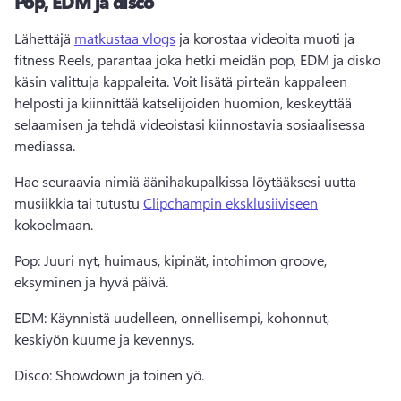
Pop, EDM ja disco
Lähettäjä 
matkustaa vlogs
 ja korostaa videoita muoti ja 
fitness Reels, parantaa joka hetki meidän pop, EDM ja disko 
käsin valittuja kappaleita. 
Voit lisätä pirteän kappaleen 
helposti ja kiinnittää katselijoiden huomion, keskeyttää 
selaamisen ja tehdä videoistasi kiinnostavia sosiaalisessa 
mediassa. 
Hae seuraavia nimiä äänihakupalkissa löytääksesi uutta 
musiikkia tai tutustu 
Clipchampin eksklusiiviseen
kokoelmaan. 
Pop: Juuri nyt, huimaus, kipinät, intohimon groove, 
eksyminen ja hyvä päivä. 
EDM: Käynnistä uudelleen, onnellisempi, kohonnut, 
keskiyön kuume ja kevennys. 
Disco: Showdown ja toinen yö. 