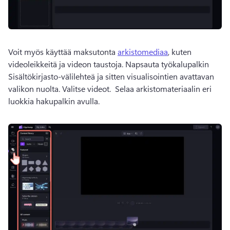
Voit myös käyttää maksutonta 
arkistomediaa
, kuten 
videoleikkeitä ja videon taustoja. 
Napsauta työkalupalkin 
Sisältökirjasto-välilehteä ja sitten visualisointien avattavan 
valikon nuolta. Valitse videot. 
 Selaa arkistomateriaalin eri 
luokkia hakupalkin avulla. 