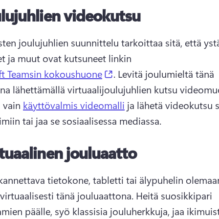
lujuhlien videokutsu
sten joulujuhlien suunnittelu tarkoittaa sitä, että ystä
et ja muut ovat kutsuneet linkin 
(opens in a new tab)
ft Teamsin kokoushuone
. 
Levitä joulumieltä tänä 
vain 
käyttövalmis videomalli
 ja lähetä videokutsu 
miin tai jaa se sosiaalisessa mediassa. 
tuaalinen jouluaatto
kannettava tietokone, tabletti tai älypuhelin olemaan
irtuaalisesti tänä jouluaattona. 
Heitä suosikkipari 
mien päälle, syö klassisia jouluherkkuja, jaa ikimuist