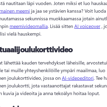
ä nautitaan läpi vuoden. 
Joten miksi et luo hauska
emainen meemi
 ja jaa se ystävien kanssa? 
Voit luoda
uutamassa sekunnissa muokkaamassa jotain ainutla
mpin 
meemivideomallia
. 
Lisää sitten 
AI voiceover
 , j
isi vielä hauskempi. 
tuaalijoulukorttivideo
t lähettää kauden tervehdykset läheisille, arvostetuil
le tai muille yhteyshenkilöille ympäri maailmaa, luo 
nen joulukorttivideo, jossa on 
AI-videoeditori
. 
Tee h
n kuvia ja videoita ja anna tekoälyn hoitaa loput. 