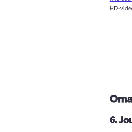
HD-video
Omat
6.
Jo