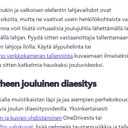
pukin ja valkoisen elefantin lahjavaihdot ovat 
na voit lisätä virtuaalisia joulujuhlia lähettämällä la
llä lahjan. 
Pyydä sitten vastaanottajia tallentamaan 
lahjoja ilolla. 
Käytä älypuhelinta tai 
p verkkokameran tallenninta
 kuvaamaan ilmaiseksi 
sitten katkelmia hauskaksi jouluvideoksi. 
heen jouluinen diaesitys
alla muistikaistan läpi ja jaa aiempien perhekokous
ia joulun diaesitysvideolla. 
Yksinkertaisesti 
n ja kuvien yhdistäminen
 OneDrivesta tai 
tin valokuvat
, lisää pehmeää taustamusiikkia ja tall