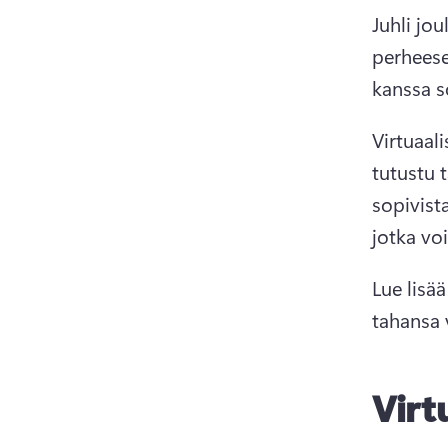
Juhli jo
perheese
kanssa s
Virtuaali
tutustu t
sopivist
jotka voi
Lue lisää
tahansa 
Virt