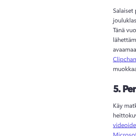
Salaiset 
Tänä vuon
lähettämä
avaamaan 
Clipcham
muokkaa 
5.
Per
Käy matk
heittokuv
videoide
Microsof