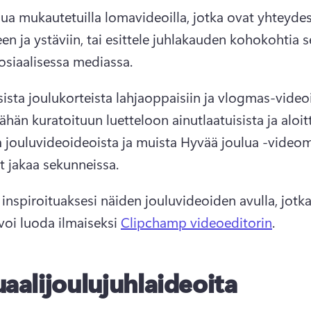
ulua mukautetuilla lomavideoilla, jotka ovat yhteydes
en ja ystäviin, tai esittele juhlakauden kohokohtia se
osiaalisessa mediassa. 
sista joulukorteista lahjaoppaisiin ja vlogmas-videoi
ähän kuratoituun luetteloon ainutlaatuisista ja aloitte
a jouluvideoideoista ja muista Hyvää joulua -videoma
t jakaa sekunneissa. 
 inspiroituaksesi näiden jouluvideoiden avulla, jotka
voi luoda ilmaiseksi 
Clipchamp videoeditorin
. 
uaalijoulujuhlaideoita