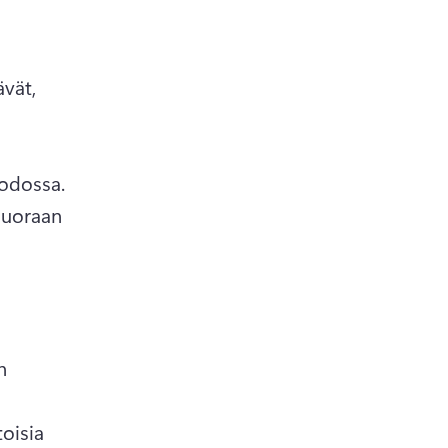
vät, 
joulukuuna lähettämällä virtuaalijoulujuhlien kutsu videomuodossa. 
suoraan 
 
oisia 