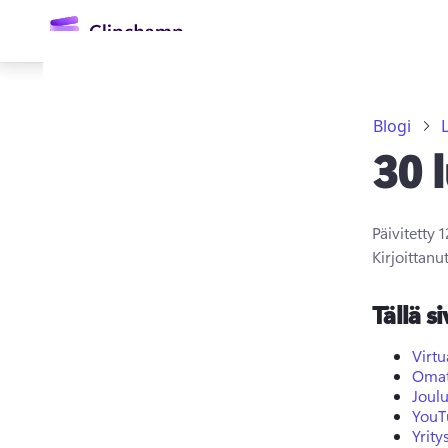
Blogi
30 
Päivitetty
1
Kirjoittanu
Kirjaudu sisään
Tällä si
Kokeile maksutta
Virtu
Omat
Joul
YouT
Yrity