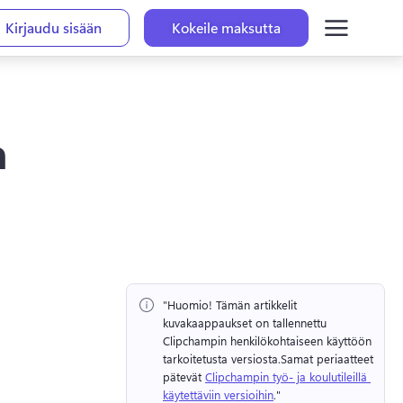
Kirjaudu sisään
Kokeile maksutta
a
"Huomio!
 Tämän artikkelit 
kuvakaappaukset on tallennettu 
Clipchampin henkilökohtaiseen käyttöön 
tarkoitetusta versiosta.
Samat periaatteet 
pätevät 
Clipchampin työ- ja koulutileillä 
käytettäviin versioihin
." 