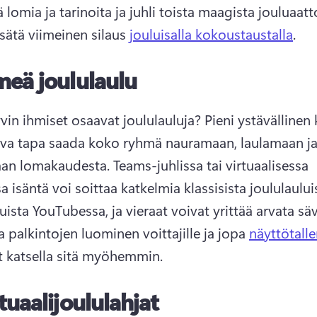
sätä viimeinen silaus 
jouluisalla kokoustaustalla
. 
eä joululaulu
vin ihmiset osaavat joululauluja? 
Pieni ystävällinen k
ava tapa saada koko ryhmä nauramaan, laulamaan ja
an lomakaudesta. 
Teams-juhlissa tai virtuaalisessa 
 isäntä voi soittaa katkelmia klassisista joululauluis
a palkintojen luominen voittajille ja jopa 
näyttötall
it katsella sitä myöhemmin. 
tuaalijoululahjat