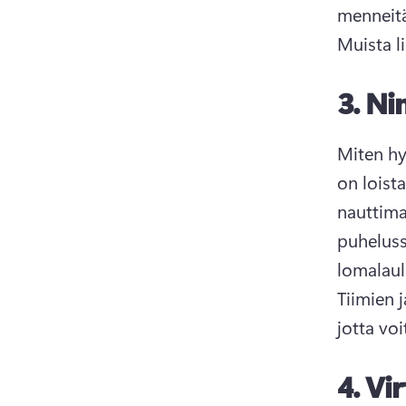
Muista li
3.
Nim
Miten hy
on loist
nauttima
puhelussa
Tiimien j
jotta vo
4.
Vir