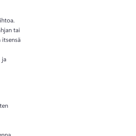
jouluklassikoita, mutta ne vaativat usein henkilökohtaista vaihtoa. 
hjan tai 
itsensä 
ja 
ten 
enna 