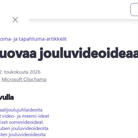
Loma- ja tapahtuma-artikkelit
luovaa jouluvideoidea
2. toukokuuta 2026
t
Microsoft Clipchamp
vulla
aalijoulujuhlaideoita
 video- ja meemi-ideat
uiset somevideoideat
uben jouluvideoideoita
sten jouluvideoideoita