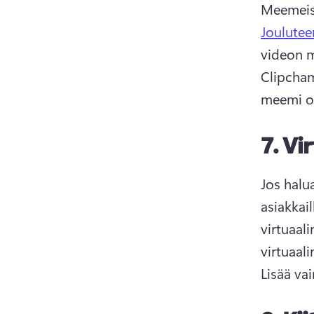
Meemeist
Joulute
videon m
Clipcha
meemi ol
7.
Vir
Jos halua
asiakkail
virtuaali
Lisää vai