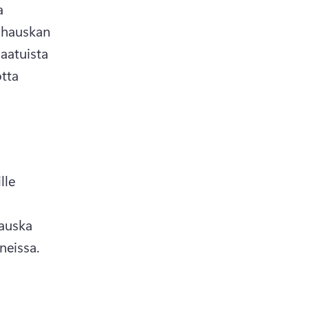
a 
 hauskan 
atuista 
otta 
le 
auska 
virtuaalinen joulukortti, jota vastaanottajat rakastavat sekunneissa. 