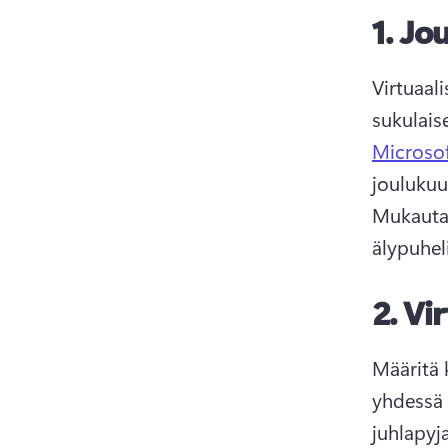
1.
Jou
Virtuaali
sukulais
Microso
Mukauta 
älypuheli
2.
Vir
Määritä 
yhdessä v
juhlapyja