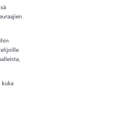
sä 
uraajien 
hin 
lijoille 
lleista, 
 kuka 