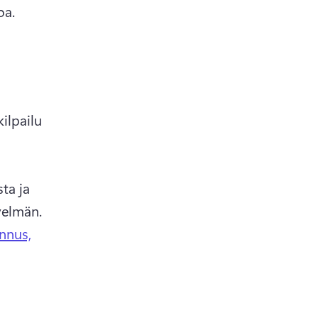
menneitä lomia ja tarinoita ja juhli toista maagista jouluaattoa. 
ilpailu 
 
ta ja 
lomalauluista YouTubessa, ja vieraat voivat yrittää arvata sävelmän. 
ennus,