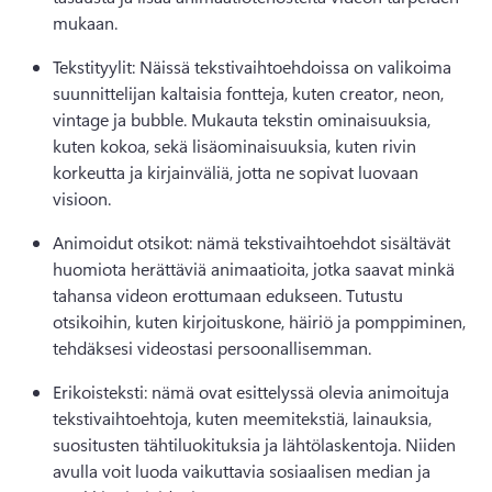
mukaan. 
Tekstityylit: Näissä tekstivaihtoehdoissa on valikoima 
suunnittelijan kaltaisia fontteja, kuten creator, neon, 
vintage ja bubble. 
Mukauta tekstin ominaisuuksia, 
kuten kokoa, sekä lisäominaisuuksia, kuten rivin 
korkeutta ja kirjainväliä, jotta ne sopivat luovaan 
visioon. 
Animoidut otsikot: nämä tekstivaihtoehdot sisältävät 
huomiota herättäviä animaatioita, jotka saavat minkä 
tahansa videon erottumaan edukseen. 
Tutustu 
otsikoihin, kuten kirjoituskone, häiriö ja pomppiminen, 
tehdäksesi videostasi persoonallisemman. 
Erikoisteksti: nämä ovat esittelyssä olevia animoituja 
tekstivaihtoehtoja, kuten meemitekstiä, lainauksia, 
suositusten tähtiluokituksia ja lähtölaskentoja. Niiden 
avulla voit luoda vaikuttavia sosiaalisen median ja 