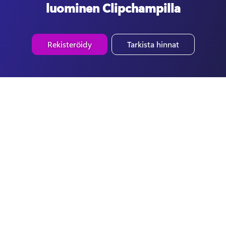
luominen Clipchampilla
Rekisteröidy
Tarkista hinnat