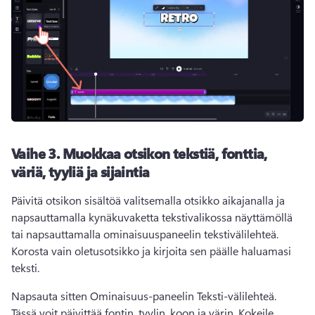
Vaihe 3.
Muokkaa otsikon tekstiä, fonttia,
väriä, tyyliä ja sijaintia
Päivitä otsikon sisältöä valitsemalla otsikko aikajanalla ja 
napsauttamalla kynäkuvaketta tekstivalikossa näyttämöllä 
tai napsauttamalla ominaisuuspaneelin tekstivälilehteä. 
Korosta vain oletusotsikko ja kirjoita sen päälle haluamasi 
teksti. 
Napsauta sitten Ominaisuus-paneelin Teksti-välilehteä. 
Tässä voit päivittää fontin, tyylin, koon ja värin. 
Kokeile 