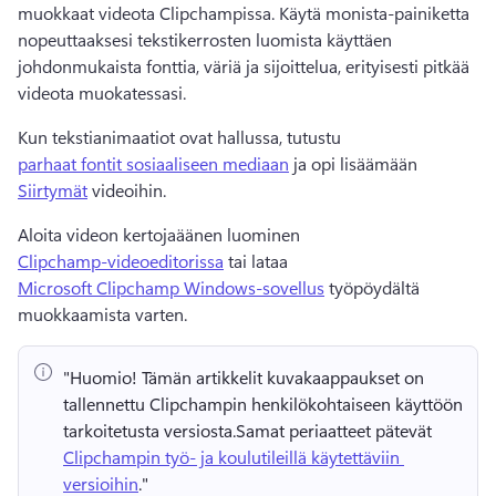
muokkaat videota Clipchampissa. 
Käytä monista-painiketta 
nopeuttaaksesi tekstikerrosten luomista käyttäen 
johdonmukaista fonttia, väriä ja sijoittelua, erityisesti pitkää 
videota muokatessasi. 
Kun tekstianimaatiot ovat hallussa, tutustu 
parhaat fontit sosiaaliseen mediaan
 ja opi lisäämään 
Siirtymät
 videoihin. 
Aloita videon kertojaäänen luominen 
Clipchamp-videoeditorissa
 tai lataa 
Microsoft Clipchamp Windows-sovellus
 työpöydältä 
muokkaamista varten. 
"Huomio!
 Tämän artikkelit kuvakaappaukset on 
tallennettu Clipchampin henkilökohtaiseen käyttöön 
tarkoitetusta versiosta.
Samat periaatteet pätevät 
Clipchampin työ- ja koulutileillä käytettäviin 
versioihin
." 