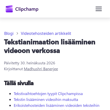
Blogi
Videotehosteiden artikkelit
Tekstianimaation lisääminen
videoon verkossa
Päivitetty
30. heinäkuuta 2026
Kirjaudu sisään
Kirjoittanut
Madhushri Banerjee
Kokeile maksutta
Tällä sivulla
Tekstivaihtoehtojen tyypit Clipchampissa
Tekstin lisääminen videoihin maksutta
Erikoistehosteiden lisääminen videoiden teksteihin