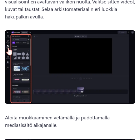
visualisointien avattavan valikon nuolta. Valitse sitten videot, 
kuvat tai taustat. 
Selaa arkistomateriaalin eri luokkia 
hakupalkin avulla. 
Aloita muokkaaminen vetämällä ja pudottamalla 
mediasisältö aikajanalle. 