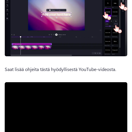
Saat lisää ohjeita tästä hyödyllisestä YouTube-videosta. 