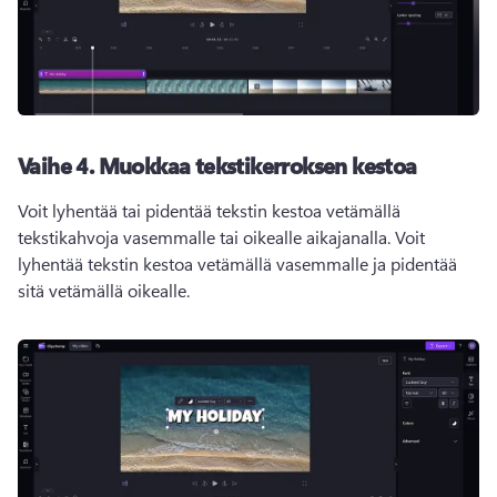
Vaihe 4. Muokkaa tekstikerroksen kestoa
Voit lyhentää tai pidentää tekstin kestoa vetämällä 
tekstikahvoja vasemmalle tai oikealle aikajanalla. Voit 
lyhentää tekstin kestoa vetämällä vasemmalle ja pidentää 
sitä vetämällä oikealle.