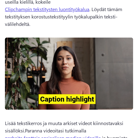
useilla kielillä, kokeile 
Clipchampin tekstitysten luontityökalua
. Löydät tämäm 
tekstityksen korostustekstityylin työkalupalkin teksti-
välilehdeltä.
Lisää tekstikerros ja muuta arkiset videot kiinnostavaksi 
sisällöksi.Paranna videoitasi tutkimalla 
parhaita fontteja sosiaalisen median videoille
 ja huomiota 