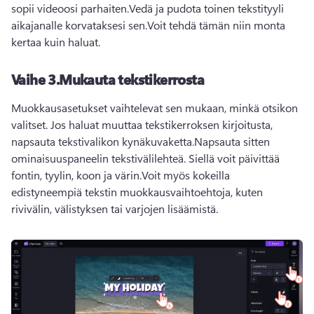
sopii videoosi parhaiten.Vedä ja pudota toinen tekstityyli 
aikajanalle korvataksesi sen.Voit tehdä tämän niin monta 
kertaa kuin haluat.
Vaihe 3.Mukauta tekstikerrosta
Muokkausasetukset vaihtelevat sen mukaan, minkä otsikon 
valitset. Jos haluat muuttaa tekstikerroksen kirjoitusta, 
napsauta tekstivalikon kynäkuvaketta.Napsauta sitten 
ominaisuuspaneelin tekstivälilehteä. Siellä voit päivittää 
fontin, tyylin, koon ja värin.Voit myös kokeilla 
edistyneempiä tekstin muokkausvaihtoehtoja, kuten 
rivivälin, välistyksen tai varjojen lisäämistä.