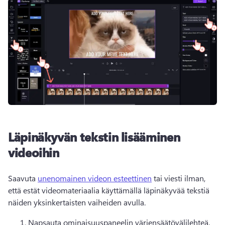
Läpinäkyvän tekstin lisääminen
videoihin
Saavuta 
unenomainen videon esteettinen
 tai viesti ilman, 
että estät videomateriaalia käyttämällä läpinäkyvää tekstiä 
näiden yksinkertaisten vaiheiden avulla.
Napsauta ominaisuuspaneelin väriensäätövälilehteä, 