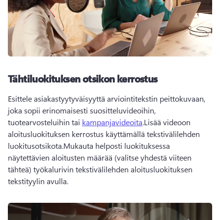
Tähtiluokituksen otsikon kerrostus
Esittele asiakastyytyväisyyttä arviointitekstin peittokuvaan, 
joka sopii erinomaisesti suositteluvideoihin, 
tuotearvosteluihin tai 
kampanjavideoita
.Lisää videoon 
aloitusluokituksen kerrostus käyttämällä tekstivälilehden 
luokitusotsikota.Mukauta helposti luokituksessa 
näytettävien aloitusten määrää (valitse yhdestä viiteen 
tähteä) työkalurivin tekstivälilehden aloitusluokituksen 
tekstityylin avulla.