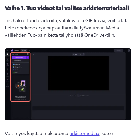
Vaihe 1. Tuo videot tai valitse arkistomateriaali
Jos haluat tuoda videoita, valokuvia ja GIF-kuvia, voit selata 
tietokonetiedostoja napsauttamalla työkalurivin Media-
välilehden Tuo-painiketta tai yhdistää OneDrive-tilin.
Voit myös käyttää maksutonta 
arkistomediaa
, kuten 