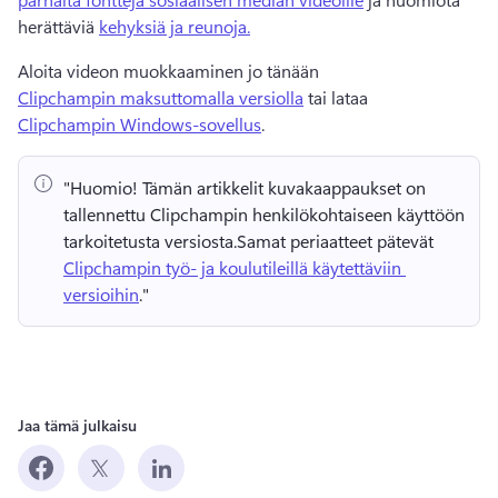
herättäviä 
kehyksiä ja reunoja.
Aloita videon muokkaaminen jo tänään 
Clipchampin maksuttomalla versiolla
 tai lataa 
Clipchampin Windows-sovellus
. 
"Huomio!
 Tämän artikkelit kuvakaappaukset on 
tallennettu Clipchampin henkilökohtaiseen käyttöön 
tarkoitetusta versiosta.
Samat periaatteet pätevät 
Clipchampin työ- ja koulutileillä käytettäviin 
versioihin
." 
Jaa tämä julkaisu