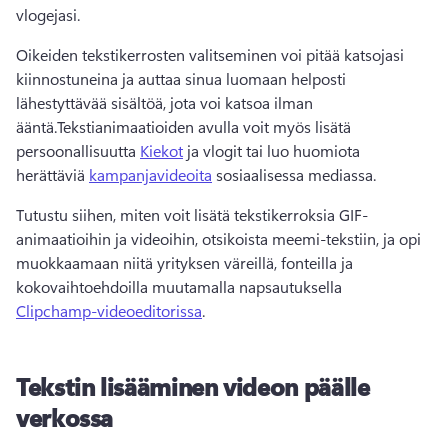
vlogejasi.
Oikeiden tekstikerrosten valitseminen voi pitää katsojasi 
kiinnostuneina ja auttaa sinua luomaan helposti 
lähestyttävää sisältöä, jota voi katsoa ilman 
ääntä.Tekstianimaatioiden avulla voit myös lisätä 
persoonallisuutta 
Kiekot
 ja vlogit tai luo huomiota 
herättäviä 
kampanjavideoita
 sosiaalisessa mediassa.
Tutustu siihen, miten voit lisätä tekstikerroksia GIF-
animaatioihin ja videoihin, otsikoista meemi-tekstiin, ja opi 
muokkaamaan niitä yrityksen väreillä, fonteilla ja 
kokovaihtoehdoilla muutamalla napsautuksella 
Clipchamp-videoeditorissa
. 
Tekstin lisääminen videon päälle
verkossa