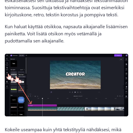
esikatsellaksesi sen ulkoasua ja nähdäksesi tekstianimaation 
toiminnassa. Suosittuja tekstivaihtoehtoja ovat esimerkiksi 
kirjoituskone, retro, tekstin korostus ja pomppiva teksti. 
Kun haluat käyttää otsikkoa, napsauta aikajanalle lisäämisen 
painiketta. Voit lisätä otsikon myös vetämällä ja 
pudottamalla sen aikajanalle. 
Kokeile useampaa kuin yhtä tekstityyliä nähdäksesi, mikä 