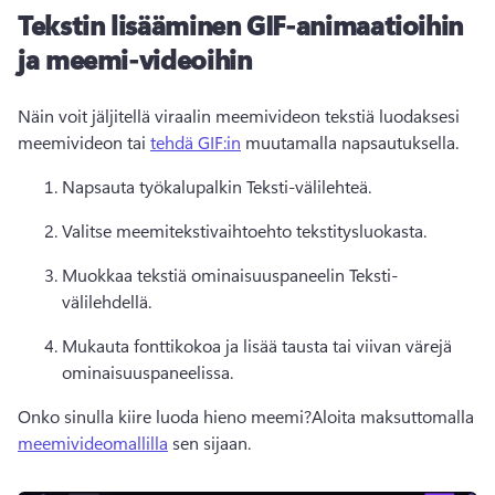
Tekstin lisääminen GIF-animaatioihin
ja meemi-videoihin
Näin voit jäljitellä viraalin meemivideon tekstiä luodaksesi 
meemivideon tai 
tehdä GIF:in
 muutamalla napsautuksella. 
Napsauta työkalupalkin Teksti-välilehteä. 
Valitse meemitekstivaihtoehto tekstitysluokasta.
Muokkaa tekstiä ominaisuuspaneelin Teksti-
välilehdellä. 
Mukauta fonttikokoa ja lisää tausta tai viivan värejä 
ominaisuuspaneelissa.
Onko sinulla kiire luoda hieno meemi?Aloita maksuttomalla 
meemivideomallilla
 sen sijaan. 