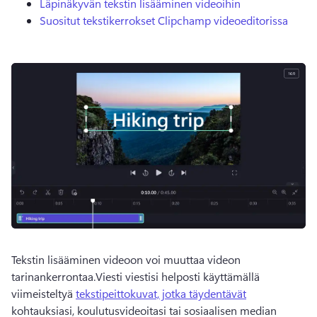
Läpinäkyvän tekstin lisääminen videoihin
Suositut tekstikerrokset Clipchamp videoeditorissa
Tekstin lisääminen videoon voi muuttaa videon 
tarinankerrontaa.Viesti viestisi helposti käyttämällä 
viimeisteltyä 
tekstipeittokuvat, jotka täydentävät
kohtauksiasi, koulutusvideoitasi tai sosiaalisen median 