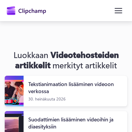
Luokkaan
Videotehosteiden
artikkelit
merkityt artikkelit
Kirjaudu sisään
Tekstianimaation lisääminen videoon
verkossa
Kokeile maksutta
30. heinäkuuta 2026
Suodattimien lisääminen videoihin ja
diaesityksiin