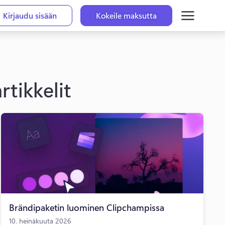
Kirjaudu sisään
Kokeile maksutta
rtikkelit
Brändipaketin luominen Clipchampissa
10. heinäkuuta 2026