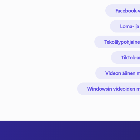
Facebook-v
Loma- ja
Tekoälypohjaine
TikTok-ar
Videon äänen 
Windowsin videoiden mu