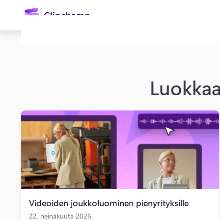
Luokka
Kirjaudu sisään
Kokeile maksutta
Videoiden joukkoluominen pienyrityksille
22. heinäkuuta 2026