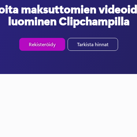
oita maksuttomien videoi
luominen Clipchampilla
Rekisteröidy
Tarkista hinnat