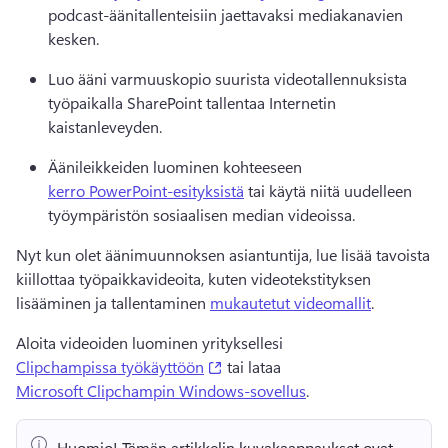
podcast-äänitallenteisiin jaettavaksi mediakanavien 
kesken.
Luo ääni varmuuskopio suurista videotallennuksista 
työpaikalla SharePoint tallentaa Internetin 
kaistanleveyden.
Äänileikkeiden luominen kohteeseen 
kerro PowerPoint-esityksistä
 tai käytä niitä uudelleen 
työympäristön sosiaalisen median videoissa.
Nyt kun olet äänimuunnoksen asiantuntija, lue lisää tavoista 
kiillottaa työpaikkavideoita, kuten 
videotekstityksen 
lisääminen
 ja tallentaminen 
mukautetut videomallit
.
Aloita videoiden luominen yrityksellesi 
(opens in a new tab)
Clipchampissa työkäyttöön
 tai lataa 
Microsoft Clipchampin Windows-sovellus
. 
Huomio!
 Tämän artikkelin kuvakaappaukset ovat 