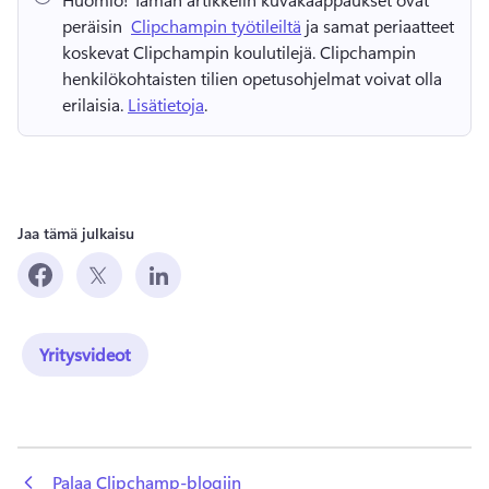
peräisin ⁠ 
Clipchampin työtileiltä
 ja samat periaatteet 
koskevat Clipchampin koulutilejä. 
Clipchampin 
henkilökohtaisten tilien opetusohjelmat voivat olla 
erilaisia. 
Lisätietoja
. 
Jaa tämä julkaisu
Yritysvideot
 Palaa Clipchamp-blogiin