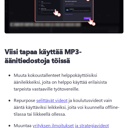
Viisi tapaa käyttää MP3-
äänitiedostoja töissä
Muuta kokoustallenteet helppokäyttöisiksi 
äänileikkeiksi, joita on helppo käyttää erilaisista 
tarpeista vastaaville työtovereille.
Repurpose 
selittävät videot
 ja koulutusvideot vain 
ääntä käyttäviksi leikkeiksi, joita voi kuunnella offline-
tilassa tai liikkeellä ollessa.
Muuntaa 
yrityksen ilmoitukset ja strategiavideot