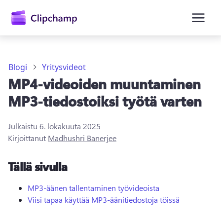
Blogi
Yritysvideot
MP4-videoiden muuntaminen
MP3-tiedostoiksi työtä varten
Julkaistu
6. lokakuuta 2025
Kirjaudu sisään
Kirjoittanut
Madhushri Banerjee
Kokeile maksutta
Tällä sivulla
MP3-äänen tallentaminen työvideoista
Viisi tapaa käyttää MP3-äänitiedostoja töissä