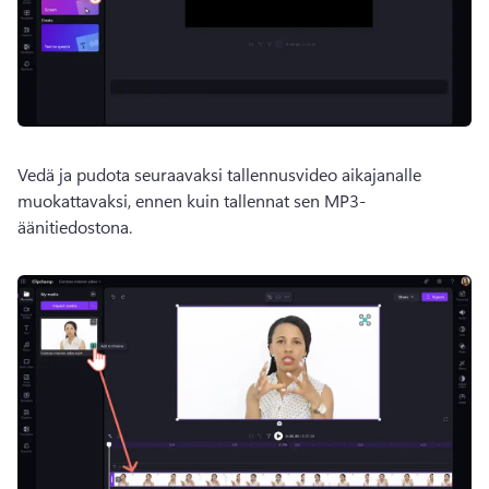
Vedä ja pudota seuraavaksi tallennusvideo aikajanalle 
muokattavaksi, ennen kuin tallennat sen MP3-
äänitiedostona.