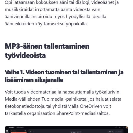
Opi lataamaan kokouksen ääni tai dialogi, videoäänet ja 
musiikkiraidat irrottamatta ääntä videosta vain 
ääniviennillä.Inspiroidu myös hyödyllisillä ideoilla 
äänileikkeiden käyttämiseksi työpaikalla.
MP3-äänen tallentaminen
työvideoista
Vaihe 1. Videon tuominen tai tallentaminen ja
lisääminen aikajanalle
Voit tuoda videomateriaalia napsauttamalla työkalurivin 
Media-välilehden Tuo media -painiketta, jos haluat selata 
tietokonetiedostoja, tai yhdistäMällä OneDriven voit 
tarkastella organisaation SharePoint-mediasisältöä.