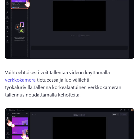
Vaihtoehtoisesti voit tallentaa videon käyttämällä 
verkkokamera
 tietueessa ja luo välilehti 
työkalurivillä.Tallenna korkealaatuinen verkkokameran 
tallennus noudattamalla kehotteita.