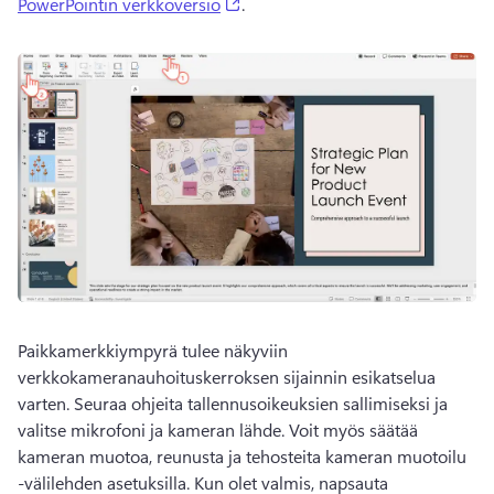
(opens in a new tab)
PowerPointin verkkoversio
. 
Paikkamerkkiympyrä tulee näkyviin 
verkkokameranauhoituskerroksen sijainnin esikatselua 
varten. 
Seuraa ohjeita tallennusoikeuksien sallimiseksi ja 
valitse mikrofoni ja kameran lähde. 
Voit myös säätää 
kameran muotoa, reunusta ja tehosteita kameran muotoilu 
-välilehden asetuksilla. 
Kun olet valmis, napsauta 