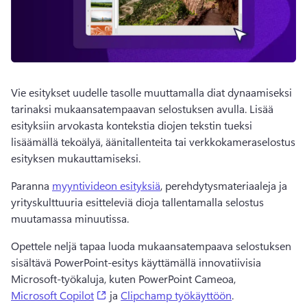
Vie esitykset uudelle tasolle muuttamalla diat dynaamiseksi 
tarinaksi mukaansatempaavan selostuksen avulla. 
Lisää 
esityksiin arvokasta kontekstia diojen tekstin tueksi 
lisäämällä tekoälyä, äänitallenteita tai verkkokameraselostus 
esityksen mukauttamiseksi. 
Paranna 
myyntivideon esityksiä
, perehdytysmateriaaleja ja 
yrityskulttuuria esitteleviä dioja tallentamalla selostus 
muutamassa minuutissa. 
Opettele neljä tapaa luoda mukaansatempaava selostuksen 
sisältävä PowerPoint-esitys käyttämällä innovatiivisia 
Microsoft-työkaluja, kuten PowerPoint Cameoa, 
(opens in a new tab)
Microsoft Copilot
 ja 
Clipchamp työkäyttöön
. 