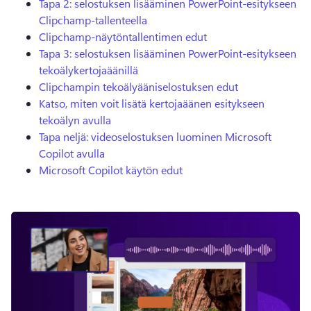
Tapa 2: selostuksen lisääminen PowerPoint-esitykseen
Clipchamp-tallenteella
Clipchamp-näytöntallentimen edut
Tapa 3: selostuksen lisääminen PowerPoint-esitykseen
tekoälykertojaäänillä
Clipchampin tekoälyääniselostuksen edut
Katso, miten voit lisätä kertojaäänen esitykseen
tekoälyn avulla
Tapa neljä: videoselostuksen luominen Microsoft
Copilot avulla
Microsoft Copilot käytön edut