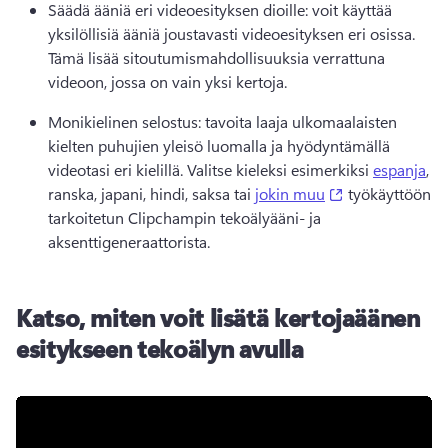
Säädä ääniä eri videoesityksen dioille: voit käyttää 
yksilöllisiä ääniä joustavasti videoesityksen eri osissa. 
Tämä lisää sitoutumismahdollisuuksia verrattuna 
videoon, jossa on vain yksi kertoja. 
Monikielinen selostus: tavoita laaja ulkomaalaisten 
kielten puhujien yleisö luomalla ja hyödyntämällä 
videotasi eri kielillä. 
Valitse kieleksi esimerkiksi 
espanja
, 
(opens in a ne
ranska, japani, hindi, saksa tai 
jokin muu
 työkäyttöön 
tarkoitetun Clipchampin tekoälyääni- ja 
aksenttigeneraattorista. 
Katso, miten voit lisätä kertojaäänen
esitykseen tekoälyn avulla