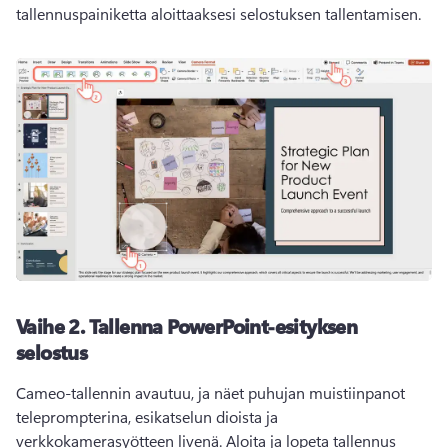
tallennuspainiketta aloittaaksesi selostuksen tallentamisen. 
Vaihe 2.
Tallenna PowerPoint-esityksen
selostus
Cameo-tallennin avautuu, ja näet puhujan muistiinpanot 
teleprompterina, esikatselun dioista ja 
verkkokamerasyötteen livenä. 
Aloita ja lopeta tallennus 