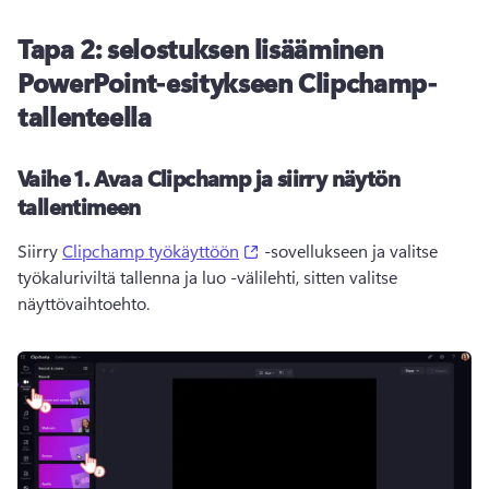
Tapa 2: selostuksen lisääminen
PowerPoint-esitykseen Clipchamp-
tallenteella
Vaihe 1.
Avaa Clipchamp ja siirry näytön
tallentimeen
(opens in a new tab)
Siirry 
Clipchamp työkäyttöön
 -sovellukseen ja valitse 
työkaluriviltä tallenna ja luo -välilehti, sitten valitse 
näyttövaihtoehto. 