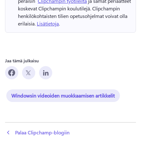
peräisin ⁠ 
Clipchampin työtileiltä
 ja samat periaatteet 
koskevat Clipchampin koulutilejä. 
Clipchampin 
henkilökohtaisten tilien opetusohjelmat voivat olla 
erilaisia. 
Lisätietoja
. 
Jaa tämä julkaisu
Windowsin videoiden muokkaamisen artikkelit
 Palaa Clipchamp-blogiin