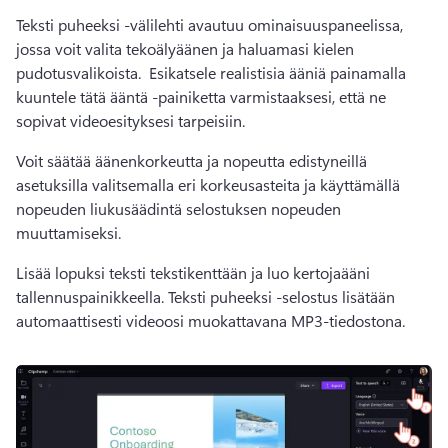
Teksti puheeksi -välilehti avautuu ominaisuuspaneelissa, 
jossa voit valita tekoälyäänen ja haluamasi kielen 
pudotusvalikoista. 
 Esikatsele realistisia ääniä painamalla 
kuuntele tätä ääntä -painiketta varmistaaksesi, että ne 
sopivat videoesityksesi tarpeisiin. 
Voit säätää äänenkorkeutta ja nopeutta edistyneillä 
asetuksilla valitsemalla eri korkeusasteita ja käyttämällä 
nopeuden liukusäädintä selostuksen nopeuden 
muuttamiseksi. 
Lisää lopuksi teksti tekstikenttään ja luo kertojaääni 
tallennuspainikkeella. 
Teksti puheeksi -selostus lisätään 
automaattisesti videoosi muokattavana MP3-tiedostona. 