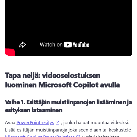
Tapa neljä: videoselostuksen
luominen Microsoft Copilot avulla
Vaihe 1.
Esittäjän muistiinpanojen lisääminen ja
esityksen lataaminen
(opens in a new tab)
Avaa 
PowerPoint-esitys
 , jonka haluat muuntaa videoksi. 
Lisää esittäjän muistiinpanoja jokaiseen diaan tai keskustele 
(opens in a new tab)
Microsoft Copilot PowerPointissa
 yksityiskohtaisten 