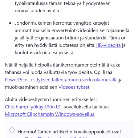
työaikataulussa tämän tekoälyä hyödyntävän 
ominaisuuden avulla. 
Johdonmukainen kerronta: vangitse katsojat 
ammattimaisella PowerPoint-videoiden kertojaäänellä 
ja säilytä organisaation brändi ja standardit. 
Tämä on 
erityisen hyödyllistä luotaessa ohjeita 
HR-videoita
 ja 
koulutusvideoita esityksistä. 
Näillä neljällä helpolla äänikerrontamenetelmällä kuka 
tahansa voi luoda vaikuttavia työvideoita. 
Opi lisää 
PowerPoint-esityksen tallentaminen verkkokameralla
 ja 
muokkaaminen edelleen 
Videoesitykset
. 
Aloita videoesitysten luominen yrityksellesi 
(opens in a new tab)
Clipchamp työkäyttöön
 -sovelluksella tai lataa 
Microsoft Clipchampin Windows-sovellus
. 
Huomio!
 Tämän artikkelin kuvakaappaukset ovat 