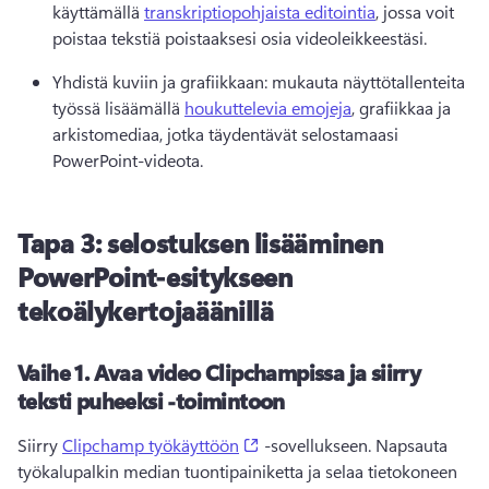
käyttämällä 
transkriptiopohjaista editointia
, jossa voit 
poistaa tekstiä poistaaksesi osia videoleikkeestäsi. 
Yhdistä kuviin ja grafiikkaan: mukauta näyttötallenteita 
työssä lisäämällä 
houkuttelevia emojeja
, grafiikkaa ja 
arkistomediaa, jotka täydentävät selostamaasi 
PowerPoint-videota. 
Tapa 3: selostuksen lisääminen
PowerPoint-esitykseen
tekoälykertojaäänillä
Vaihe 1.
Avaa video Clipchampissa ja siirry
teksti puheeksi -toimintoon
(opens in a new tab)
Siirry 
Clipchamp työkäyttöön
 -sovellukseen. Napsauta 
työkalupalkin median tuontipainiketta ja selaa tietokoneen 