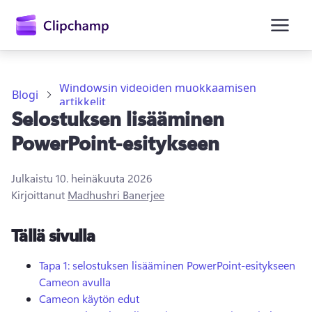
Windowsin videoiden muokkaamisen
Blogi
artikkelit
Selostuksen lisääminen
PowerPoint-esitykseen
Julkaistu
10. heinäkuuta 2026
Kirjaudu sisään
Kirjoittanut
Madhushri Banerjee
Kokeile maksutta
Tällä sivulla
Tapa 1: selostuksen lisääminen PowerPoint-esitykseen
Cameon avulla
Cameon käytön edut