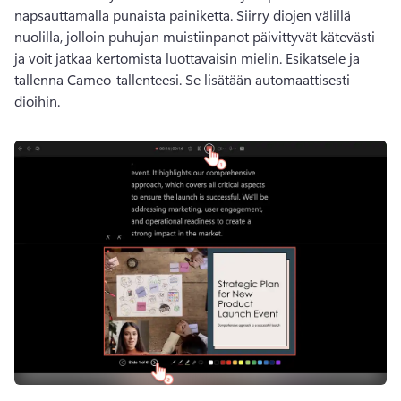
napsauttamalla punaista painiketta. 
Siirry diojen välillä 
nuolilla, jolloin puhujan muistiinpanot päivittyvät kätevästi 
ja voit jatkaa kertomista luottavaisin mielin. 
Esikatsele ja 
tallenna Cameo-tallenteesi. 
Se lisätään automaattisesti 
dioihin. 