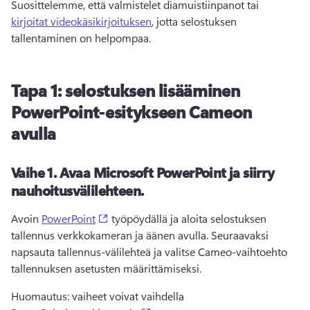
Suosittelemme, että valmistelet diamuistiinpanot tai 
kirjoitat videokäsikirjoituksen
, jotta selostuksen 
tallentaminen on helpompaa. 
Tapa 1: selostuksen lisääminen
PowerPoint-esitykseen Cameon
avulla
Vaihe 1.
Avaa Microsoft PowerPoint ja siirry
nauhoitusvälilehteen.
(opens in a new tab)
Avoin 
PowerPoint
 työpöydällä ja aloita selostuksen 
tallennus verkkokameran ja äänen avulla. 
Seuraavaksi 
napsauta tallennus-välilehteä ja valitse Cameo-vaihtoehto 
tallennuksen asetusten määrittämiseksi. 
Huomautus: vaiheet voivat vaihdella 