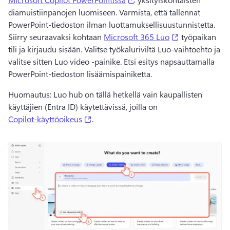
diamuistiinpanojen luomiseen. 
Varmista, että tallennat 
PowerPoint-tiedoston ilman luottamuksellisuustunnistetta. 
(opens in a ne
Siirry seuraavaksi kohtaan 
Microsoft 365 Luo
 työpaikan 
tili ja kirjaudu sisään. 
Valitse työkaluriviltä Luo-vaihtoehto ja 
valitse sitten Luo video -painike. 
Etsi esitys napsauttamalla 
PowerPoint-tiedoston lisäämispainiketta. 
Huomautus: Luo hub on tällä hetkellä vain kaupallisten 
käyttäjien (Entra ID) käytettävissä, joilla on 
(opens in a new tab)
Copilot-käyttöoikeus
. 