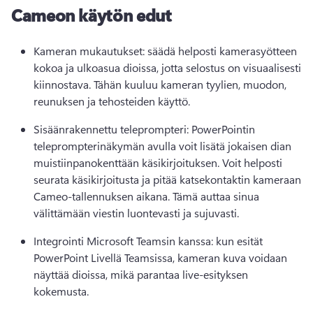
Cameon käytön edut
Kameran mukautukset: säädä helposti kamerasyötteen 
kokoa ja ulkoasua dioissa, jotta selostus on visuaalisesti 
kiinnostava. 
Tähän kuuluu kameran tyylien, muodon, 
reunuksen ja tehosteiden käyttö. 
Sisäänrakennettu teleprompteri: PowerPointin 
teleprompterinäkymän avulla voit lisätä jokaisen dian 
muistiinpanokenttään käsikirjoituksen. 
Voit helposti 
seurata käsikirjoitusta ja pitää katsekontaktin kameraan 
Cameo-tallennuksen aikana. 
Tämä auttaa sinua 
välittämään viestin luontevasti ja sujuvasti. 
Integrointi Microsoft Teamsin kanssa: kun esität 
PowerPoint Livellä Teamsissa, kameran kuva voidaan 
näyttää dioissa, mikä parantaa live-esityksen 
kokemusta. 