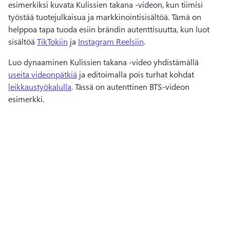
esimerkiksi kuvata Kulissien takana -videon, kun tiimisi 
työstää tuotejulkaisua ja markkinointisisältöä. Tämä on 
helppoa tapa tuoda esiin brändin autenttisuutta, kun luot 
sisältöä 
TikTokiin
 ja 
Instagram Reelsiin
. 
Luo dynaaminen Kulissien takana -video yhdistämällä 
useita videonpätkiä
 ja editoimalla pois turhat kohdat 
leikkaustyökalulla
. 
Tässä on autenttinen BTS-videon 
esimerkki.