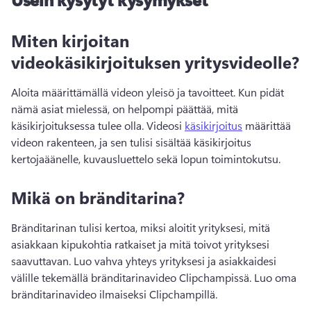
Miten kirjoitan
videokäsikirjoituksen yritysvideolle?
Aloita määrittämällä videon yleisö ja tavoitteet. 
Kun pidät 
nämä asiat mielessä, on helpompi päättää, mitä 
käsikirjoituksessa tulee olla. 
Videosi 
käsikirjoitus
 määrittää 
videon rakenteen, ja sen tulisi sisältää käsikirjoitus 
kertojaäänelle, kuvausluettelo sekä lopun toimintokutsu. 
Mikä on bränditarina?
Bränditarinan tulisi kertoa, miksi aloitit yrityksesi, mitä 
asiakkaan kipukohtia ratkaiset ja mitä toivot yrityksesi 
saavuttavan. 
Luo vahva yhteys yrityksesi ja asiakkaidesi 
välille tekemällä bränditarinavideo Clipchampissä. 
Luo oma 
bränditarinavideo ilmaiseksi Clipchampillä. 