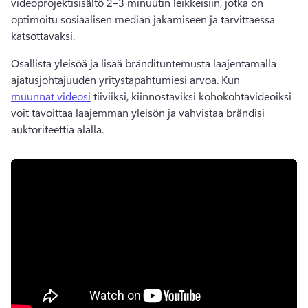
videoprojektisisältö 2–3 minuutin leikkeisiin, jotka on 
optimoitu sosiaalisen median jakamiseen ja tarvittaessa 
katsottavaksi.
Osallista yleisöä ja lisää brändituntemusta laajentamalla 
ajatusjohtajuuden yritystapahtumiesi arvoa. 
Kun 
muunnat videosi
 tiiviiksi, kiinnostaviksi kohokohtavideoiksi 
voit tavoittaa laajemman yleisön ja vahvistaa brändisi 
auktoriteettia alalla. 