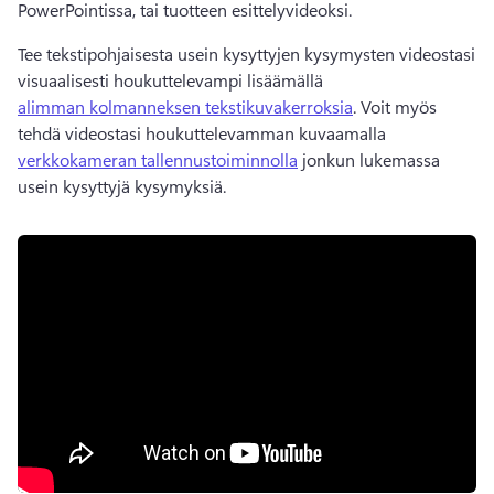
PowerPointissa, tai tuotteen esittelyvideoksi. 
Tee tekstipohjaisesta usein kysyttyjen kysymysten videostasi 
visuaalisesti houkuttelevampi lisäämällä 
alimman kolmanneksen tekstikuvakerroksia
. 
Voit myös 
tehdä videostasi houkuttelevamman kuvaamalla 
verkkokameran tallennustoiminnolla
 jonkun lukemassa 
usein kysyttyjä kysymyksiä. 