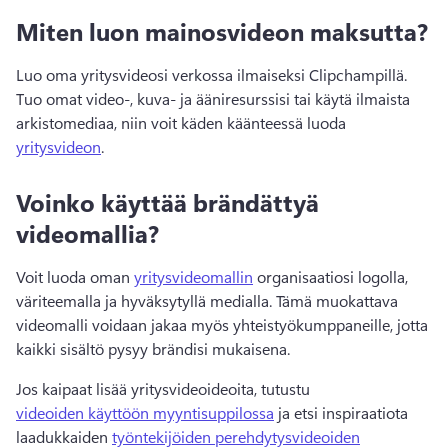
Miten luon mainosvideon maksutta?
Luo oma yritysvideosi verkossa ilmaiseksi Clipchampillä. 
Tuo omat video-, kuva- ja ääniresurssisi tai käytä ilmaista 
arkistomediaa, niin voit käden käänteessä luoda 
yritysvideon
. 
Voinko käyttää brändättyä
videomallia?
Voit luoda oman 
yritysvideomallin
 organisaatiosi logolla, 
väriteemalla ja hyväksytyllä medialla. 
Tämä muokattava 
videomalli voidaan jakaa myös yhteistyökumppaneille, jotta 
kaikki sisältö pysyy brändisi mukaisena. 
Jos kaipaat lisää yritysvideoideoita, tutustu 
videoiden käyttöön myyntisuppilossa
 ja etsi inspiraatiota 
laadukkaiden 
työntekijöiden perehdytysvideoiden