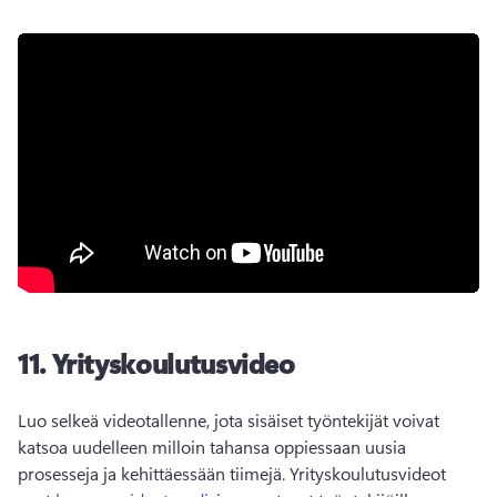
11.
Yrityskoulutusvideo
Luo selkeä videotallenne, jota sisäiset työntekijät voivat 
katsoa uudelleen milloin tahansa oppiessaan uusia 
prosesseja ja kehittäessään tiimejä. 
Yrityskoulutusvideot 