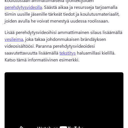
koulutustaan ammattimaisella työntekijöiden 
perehdytysvideolla
. 
Säästä aikaa ja resursseja tarjoamalla 
tiimin uusille jäsenille tärkeät tiedot ja koulutusmateriaalit, 
joiden avulla he voivat menestyä uudessa roolissaan.
Lisää perehdytysvideoihisi ammattimainen silaus lisäämällä 
vesileima
, joka takaa johdonmukaisen brändäyksen 
videosisältöösi. 
Paranna perehdytysvideoidesi 
saavutettavuutta lisäämällä 
tekstitys
 haluamillasi kielillä. 
Katso tämä informatiivinen esimerkki.