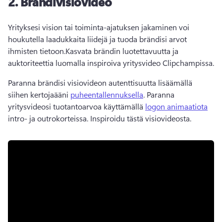
2.
Brändivisiovideo
Yrityksesi vision tai toiminta-ajatuksen jakaminen voi 
houkutella laadukkaita liidejä ja tuoda brändisi arvot 
ihmisten tietoon.
Kasvata brändin luotettavuutta ja 
auktoriteettia luomalla inspiroiva yritysvideo Clipchampissa.
Paranna brändisi visiovideon autenttisuutta lisäämällä 
siihen kertojaääni 
puheentallennuksella
. 
Paranna 
yritysvideosi tuotantoarvoa käyttämällä 
logon animaatiota
intro- ja outrokorteissa. 
Inspiroidu tästä visiovideosta. 