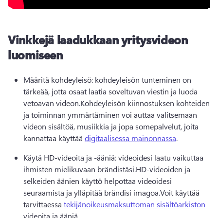
Vinkkejä laadukkaan yritysvideon
luomiseen
Määritä kohdeyleisö: kohdeyleisön tunteminen on 
tärkeää, jotta osaat laatia soveltuvan viestin ja luoda 
vetoavan videon.
Kohdeyleisön kiinnostuksen kohteiden 
ja toiminnan ymmärtäminen voi auttaa valitsemaan 
videon sisältöä, musiikkia ja jopa somepalvelut, joita 
kannattaa käyttää 
digitaalisessa mainonnassa
. 
Käytä HD-videoita ja -ääniä: videoidesi laatu vaikuttaa 
ihmisten mielikuvaan brändistäsi.
HD-videoiden ja 
selkeiden äänien käyttö helpottaa videoidesi 
seuraamista ja ylläpitää brändisi imagoa.
Voit käyttää 
tarvittaessa 
tekijänoikeusmaksuttoman sisältöarkiston
videoita ja ääniä. 