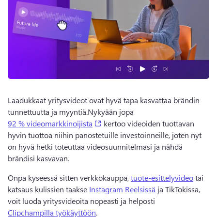
Laadukkaat yritysvideot ovat hyvä tapa kasvattaa brändin 
tunnettuutta ja myyntiä.
Nykyään jopa 
(opens in a new tab)
92 % videomarkkinoijista
 kertoo videoiden tuottavan 
hyvin tuottoa niihin panostetuille investoinneille, joten nyt 
on hyvä hetki toteuttaa videosuunnitelmasi ja nähdä 
brändisi kasvavan. 
Onpa kyseessä sitten verkkokauppa, 
tuote-esittelyvideo
 tai 
katsaus kulissien taakse 
Instagram Reelsissä
 ja TikTokissa, 
voit luoda yritysvideoita nopeasti ja helposti 
Clipchampilla työkäyttöön
. 