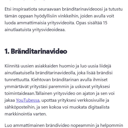
Etsi inspiraatiota seuraavaan bränditarinavideoosi ja tutustu 
tämän oppaan hyödyllisiin vinkkeihin, joiden avulla voit 
luoda ammattimaisia yritysvideoita. Opas sisältää 15 
ainutlaatuista yritysvideoideaa. 
1.
Bränditarinavideo
Kiinnitä uusien asiakkaiden huomio ja luo uusia liidejä 
ainutlaatuisella bränditarinavideolla, joka lisää brändisi 
tunnettuutta. 
Kiehtovan bränditarinan avulla ihmiset 
ymmärtävät yritystäsi paremmin ja uskovat yrityksesi 
toimintaideaan.
Tällainen yritysvideo on ajaton ja sen voi 
jakaa 
YouTubessa
, upottaa yrityksesi verkkosivuille ja 
sähköposteihin, ja sen kokoa voi muokata digitaalista 
markkinointia varten. 
Luo ammattimainen brändivideo nopeammin ja helpommin 