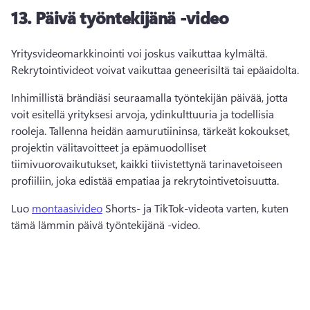
13.
Päivä työntekijänä -video
Yritysvideomarkkinointi voi joskus vaikuttaa kylmältä. 
Rekrytointivideot voivat vaikuttaa geneerisiltä tai epäaidolta.
Inhimillistä brändiäsi seuraamalla työntekijän päivää, jotta 
voit esitellä yrityksesi arvoja, ydinkulttuuria ja todellisia 
rooleja. 
Tallenna heidän aamurutiininsa, tärkeät kokoukset, 
projektin välitavoitteet ja epämuodolliset 
tiimivuorovaikutukset, kaikki tiivistettynä tarinavetoiseen 
profiiliin, joka edistää empatiaa ja rekrytointivetoisuutta.
Luo 
montaasivideo
 Shorts- ja TikTok-videota varten, kuten 
tämä lämmin päivä työntekijänä -video. 