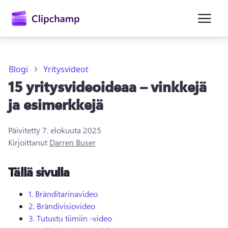
Blogi
Yritysvideot
15 yritysvideoideaa – vinkkejä
ja esimerkkejä
Päivitetty
7. elokuuta 2025
Kirjaudu sisään
Kirjoittanut
Darren Buser
Kokeile maksutta
Tällä sivulla
1.
Bränditarinavideo
2.
Brändivisiovideo
3.
Tutustu tiimiin -video