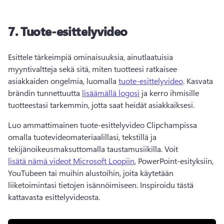
7.
Tuote-esittelyvideo
Esittele tärkeimpiä ominaisuuksia, ainutlaatuisia 
myyntivaltteja sekä sitä, miten tuotteesi ratkaisee 
asiakkaiden ongelmia, luomalla 
tuote-esittelyvideo
. 
Kasvata 
brändin tunnettuutta 
lisäämällä logosi
 ja kerro ihmisille 
tuotteestasi tarkemmin, jotta saat heidät asiakkaiksesi. 
Luo ammattimainen tuote-esittelyvideo Clipchampissa 
omalla tuotevideomateriaalillasi, tekstillä ja 
tekijänoikeusmaksuttomalla taustamusiikilla. 
Voit 
lisätä nämä videot Microsoft Loopiin
, PowerPoint-esityksiin, 
YouTubeen tai muihin alustoihin, joita käytetään 
liiketoimintasi tietojen isännöimiseen. 
Inspiroidu tästä 
kattavasta esittelyvideosta. 