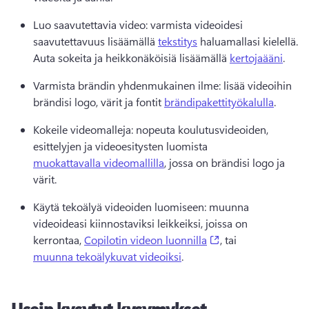
Luo saavutettavia video: varmista videoidesi 
saavutettavuus lisäämällä 
tekstitys
 haluamallasi kielellä. 
Auta sokeita ja heikkonäköisiä lisäämällä 
kertojaääni
. 
Varmista brändin yhdenmukainen ilme: lisää videoihin 
brändisi logo, värit ja fontit 
brändipakettityökalulla
. 
Kokeile videomalleja: nopeuta koulutusvideoiden, 
esittelyjen ja videoesitysten luomista 
muokattavalla videomallilla
, jossa on brändisi logo ja 
värit. 
Käytä tekoälyä videoiden luomiseen: muunna 
videoideasi kiinnostaviksi leikkeiksi, joissa on 
(opens in a new ta
kerrontaa, 
Copilotin videon luonnilla
, tai 
muunna tekoälykuvat videoiksi
. 
Usein kysytyt kysymykset