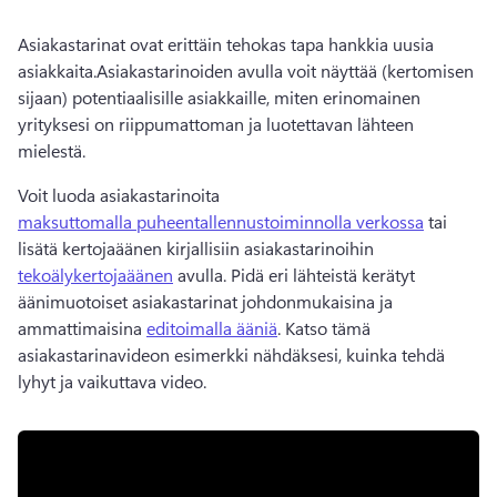
Asiakastarinat ovat erittäin tehokas tapa hankkia uusia 
asiakkaita.
Asiakastarinoiden avulla voit näyttää (kertomisen 
sijaan) potentiaalisille asiakkaille, miten erinomainen 
yrityksesi on riippumattoman ja luotettavan lähteen 
mielestä.
Voit luoda asiakastarinoita 
maksuttomalla puheentallennustoiminnolla verkossa
 tai 
lisätä kertojaäänen kirjallisiin asiakastarinoihin 
tekoälykertojaäänen
 avulla. 
Pidä eri lähteistä kerätyt 
äänimuotoiset asiakastarinat johdonmukaisina ja 
ammattimaisina 
editoimalla ääniä
. 
Katso tämä 
asiakastarinavideon esimerkki nähdäksesi, kuinka tehdä 
lyhyt ja vaikuttava video.