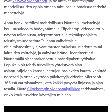
ovat 
kasvava videotrendi
, ja ne antavat työntekijöille 
mahdollisuuden oppia omaan tahtiinsa ja omaksua tärkeitä 
menettelyjä. 
Anna henkilöstöllesi mahdollisuus käyttää viimeisteltyjä 
koulutusvideoita hyödyntämällä Clipchamp-videoeditorin 
näytön tallennusta, teleprompteria ja tekoälypohjaista 
tekstitysmuodostinta.
Tallenna vaiheittaisia 
ohjelmistoesittelyjä, vaatimustenmukaisuustiedotteita tai 
laitteiden esittelyjä, ja vahvista brändi-identiteettiäsi 
käyttämällä sisäänrakennettua brändipakettityökalua. 
Lopuksi voit tehdä turvallista yhteistyötä alan 
asiantuntijoiden kanssa jaettujen projektien kautta, kehittää 
nopeasti ja ottaa käyttöön päivitettyjä videoita Microsoft 
365:ssä varmistaaksesi, että kaikki pysyvät linjassa ja ajan 
tasalla. 
Käytä 
Clipchampin videoanalytiikkaa
 tarkistaaksesi, 
onko koulutusvideo käyttäjien mieleen. 