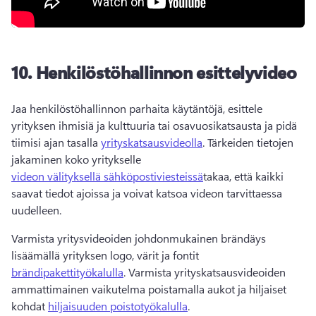
10.
Henkilöstöhallinnon esittelyvideo
Jaa henkilöstöhallinnon parhaita käytäntöjä, esittele 
yrityksen ihmisiä ja kulttuuria tai osavuosikatsausta ja pidä 
tiimisi ajan tasalla 
yrityskatsausvideolla
. 
Tärkeiden tietojen 
jakaminen koko yritykselle 
videon välityksellä sähköpostiviesteissä
takaa, että kaikki 
saavat tiedot ajoissa ja voivat katsoa videon tarvittaessa 
uudelleen. 
Varmista yritysvideoiden johdonmukainen brändäys 
lisäämällä yrityksen logo, värit ja fontit 
brändipakettityökalulla
. 
Varmista yrityskatsausvideoiden 
ammattimainen vaikutelma poistamalla aukot ja hiljaiset 
kohdat 
hiljaisuuden poistotyökalulla
. 