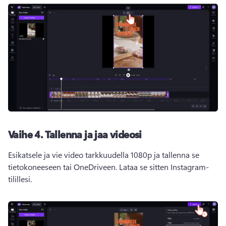
Vaihe 4.
Tallenna ja jaa videosi
Esikatsele ja vie video tarkkuudella 1080p ja tallenna se 
tietokoneeseen tai OneDriveen. Lataa se sitten Instagram-
tilillesi. 