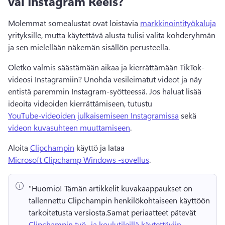
vai Instagram Reels?
Molemmat somealustat ovat loistavia 
markkinointityökaluja
yrityksille, mutta käytettävä alusta tulisi valita kohderyhmän 
ja sen mielellään näkemän sisällön perusteella.
Oletko valmis säästämään aikaa ja kierrättämään TikTok-
videosi Instagramiin? 
Unohda vesileimatut videot ja näy 
entistä paremmin Instagram-syötteessä. 
Jos haluat lisää 
ideoita videoiden kierrättämiseen, tutustu 
YouTube-videoiden julkaisemiseen Instagramissa
 sekä 
videon kuvasuhteen muuttamiseen
. 
Aloita 
Clipchampin
 käyttö ja lataa 
Microsoft Clipchamp Windows -sovellus
. 
"Huomio!
 Tämän artikkelit kuvakaappaukset on 
tallennettu Clipchampin henkilökohtaiseen käyttöön 
tarkoitetusta versiosta.
Samat periaatteet pätevät 
Clipchampin työ- ja koulutileillä käytettäviin 