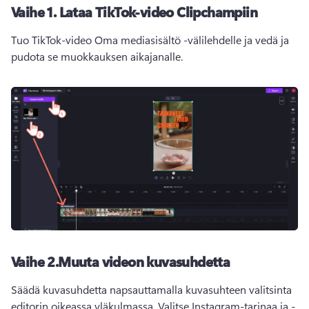
Vaihe 1.
Lataa TikTok-video Clipchampiin
Tuo TikTok-video Oma mediasisältö -välilehdelle ja vedä ja 
pudota se muokkauksen aikajanalle.
Vaihe 2.
Muuta videon kuvasuhdetta
Säädä kuvasuhdetta napsauttamalla kuvasuhteen valitsinta 
editorin oikeassa yläkulmassa. 
Valitse Instagram-tarinaa ja -