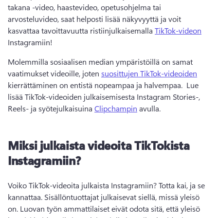
takana -video, haastevideo, opetusohjelma tai 
arvosteluvideo, saat helposti lisää näkyvyyttä ja voit 
kasvattaa tavoittavuutta ristiinjulkaisemalla 
TikTok-videon
Instagramiin! 
Molemmilla sosiaalisen median ympäristöillä on samat 
vaatimukset videoille, joten 
suosittujen TikTok-videoiden
kierrättäminen on entistä nopeampaa ja halvempaa. 
 Lue 
lisää TikTok-videoiden julkaisemisesta Instagram Stories-, 
Reels- ja syötejulkaisuina 
Clipchampin
 avulla. 
Miksi julkaista videoita TikTokista
Instagramiin?
Voiko TikTok-videoita julkaista Instagramiin? 
Totta kai, ja se 
kannattaa. 
Sisällöntuottajat julkaisevat siellä, missä yleisö 
on. 
Luovan työn ammattilaiset eivät odota sitä, että yleisö 