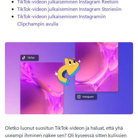
TikTok-videon julkaiseminen Instagram Reelsiin
TikTok-videon julkaiseminen Instagram Storiesiin
TikTok-videon julkaiseminen Instagramiin
Clipchampin avulla
Oletko luonut suositun TikTok-videon ja haluat, että yhä 
useampi ihminen näkee sen? 
Oli kyseessä sitten kulissien 