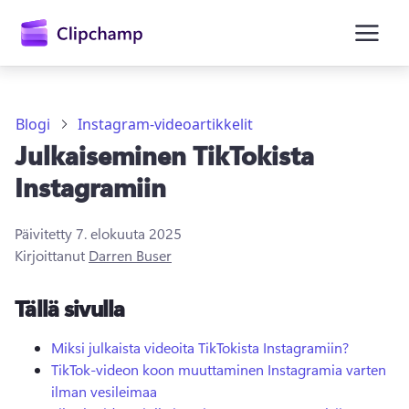
Blogi
Instagram-videoartikkelit
Julkaiseminen TikTokista
Instagramiin
Päivitetty
7. elokuuta 2025
Kirjaudu sisään
Kirjoittanut
Darren Buser
Kokeile maksutta
Tällä sivulla
Miksi julkaista videoita TikTokista Instagramiin?
TikTok-videon koon muuttaminen Instagramia varten
ilman vesileimaa