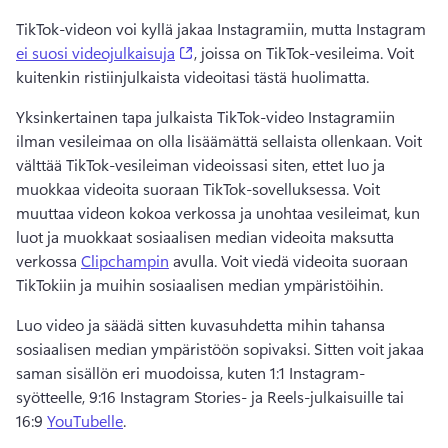
TikTok-videon voi kyllä jakaa Instagramiin, mutta Instagram 
(opens in a new tab)
ei suosi videojulkaisuja
, joissa on TikTok-vesileima. Voit 
kuitenkin ristiinjulkaista videoitasi tästä huolimatta. 
Yksinkertainen tapa julkaista TikTok-video Instagramiin 
ilman vesileimaa on olla lisäämättä sellaista ollenkaan. 
Voit 
välttää TikTok-vesileiman videoissasi siten, ettet luo ja 
muokkaa videoita suoraan TikTok-sovelluksessa. 
Voit 
muuttaa videon kokoa verkossa ja unohtaa vesileimat, kun 
luot ja muokkaat sosiaalisen median videoita maksutta 
verkossa 
Clipchampin
 avulla. 
Voit viedä videoita suoraan 
TikTokiin ja muihin sosiaalisen median ympäristöihin.
Luo video ja säädä sitten kuvasuhdetta mihin tahansa 
sosiaalisen median ympäristöön sopivaksi. 
Sitten voit jakaa 
saman sisällön eri muodoissa, kuten 1:1 Instagram-
syötteelle, 9:16 Instagram Stories- ja Reels-julkaisuille tai 
16:9 
YouTubelle
. 