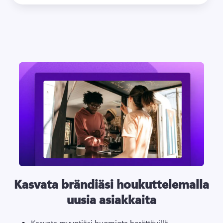
Kasvata brändiäsi houkuttelemalla
uusia asiakkaita
Kasvata myyntiäsi huomiota herättävillä 