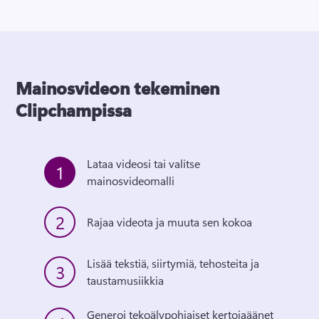
Mainosvideon tekeminen
Clipchampissa
Lataa videosi tai valitse 
1
mainosvideomalli
2
Rajaa videota ja muuta sen kokoa
Lisää tekstiä, siirtymiä, tehosteita ja 
3
taustamusiikkia
Generoi tekoälypohjaiset kertojaäänet 