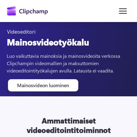
Videoeditori
Mainosvideotyökalu
Luo vaikuttavia mainoksia ja mainosvideoita verkossa 
Clipchampin videomallien ja maksuttomien 
videoeditointityökalujen avulla. Latausta ei vaadita.
Kirjaudu sisään
Mainosvideon luominen
Kokeile maksutta
Ammattimaiset
videoeditointitoiminnot