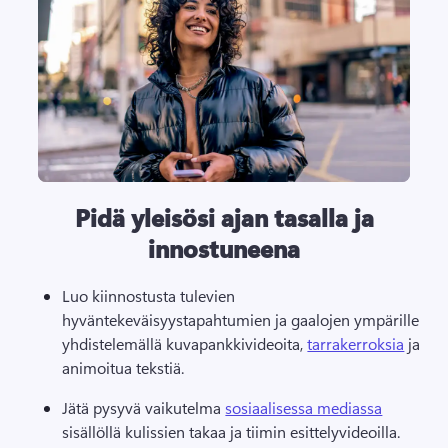
Pidä yleisösi ajan tasalla ja
innostuneena
Luo kiinnostusta tulevien 
hyväntekeväisyystapahtumien ja gaalojen ympärille 
yhdistelemällä kuvapankkivideoita, 
tarrakerroksia
 ja 
animoitua tekstiä. 
Jätä pysyvä vaikutelma 
sosiaalisessa mediassa
sisällöllä kulissien takaa ja tiimin esittelyvideoilla. 