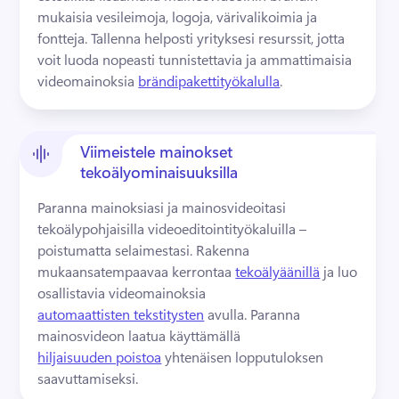
mukaisia vesileimoja, logoja, värivalikoimia ja 
fontteja. 
Tallenna helposti yrityksesi resurssit, jotta 
voit luoda nopeasti tunnistettavia ja ammattimaisia 
videomainoksia 
brändipakettityökalulla
. 
Viimeistele mainokset
tekoälyominaisuuksilla
Paranna mainoksiasi ja mainosvideoitasi 
tekoälypohjaisilla videoeditointityökaluilla – 
poistumatta selaimestasi. 
Rakenna 
mukaansatempaavaa kerrontaa 
tekoälyäänillä
 ja luo 
osallistavia videomainoksia 
automaattisten tekstitysten
 avulla. 
Paranna 
mainosvideon laatua käyttämällä 
hiljaisuuden poistoa
 yhtenäisen lopputuloksen 
saavuttamiseksi. 