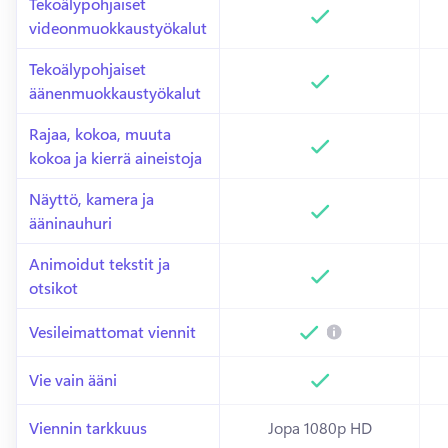
Tekoälypohjaiset 
videonmuokkaustyökalut
Sisältyy
Si
Tekoälypohjaiset 
äänenmuokkaustyökalut
Sisältyy
Si
Rajaa, kokoa, muuta 
kokoa ja kierrä aineistoja
Sisältyy
Si
Näyttö, kamera ja 
ääninauhuri
Sisältyy
Si
Animoidut tekstit ja 
otsikot
Sisältyy
Si
Vesileimattomat viennit
Sisältyy
Si
Vie vain ääni
Sisältyy
Si
Viennin tarkkuus
Jopa 1080p HD