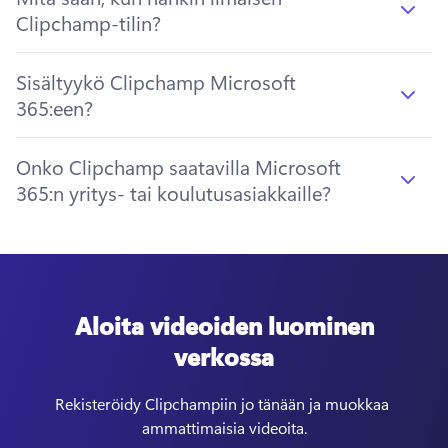
Clipchamp-tilin?
Sisältyykö Clipchamp Microsoft
365:een?
Onko Clipchamp saatavilla Microsoft
365:n yritys- tai koulutusasiakkaille?
Aloita videoiden luominen
verkossa
Rekisteröidy Clipchampiin jo tänään ja muokkaa 
ammattimaisia videoita.