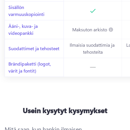
Sisällön 
varmuuskopiointi
Sisältyy
Si
Ääni-, kuva- ja 
Maksuton arkisto
videopankki
Ilmaisia suodattimia ja 
L
Suodattimet ja tehosteet
tehosteita
Brändipaketti (logot, 
värit ja fontit)
Ei 
sisälly
Usein kysytyt kysymykset
Mitä saan, kun hankin ilmaisen