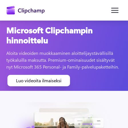
Microsoft Clipchampin
hinnoittelu
Aloita videoiden muokkaaminen aloittelijaystävällisillä 
työkaluilla maksutta. Premium-ominaisuudet sisältyvät 
nyt Microsoft 365 Personal- ja Family-palvelupaketteihin.
Kirjaudu sisään
Luo videoita ilmaiseksi
Kokeile maksutta