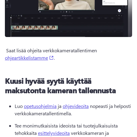
 Saat lisää ohjeita verkkokameratallentimen 
(opens in a new tab)
ohjeartikkelistamme
. 
Kuusi hyvää syytä käyttää
maksutonta kameran tallennusta
Luo 
opetusohjelmia
 ja 
ohjevideoita
 nopeasti ja helposti 
verkkokameratallentimella. 
Tee monimutkaisista ideoista tai tuotejulkaisuista 
tehokkaita 
esittelyvideoita
 verkkokameran ja 