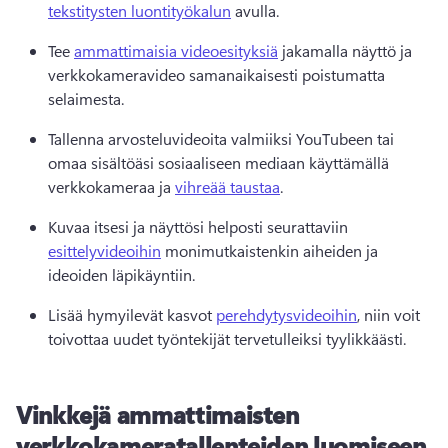
tekstitysten luontityökalun
 avulla. 
Tee 
ammattimaisia videoesityksiä
 jakamalla näyttö ja 
verkkokameravideo samanaikaisesti poistumatta 
selaimesta. 
Tallenna arvosteluvideoita valmiiksi YouTubeen tai 
omaa sisältöäsi sosiaaliseen mediaan käyttämällä 
verkkokameraa ja 
vihreää taustaa
. 
Kuvaa itsesi ja näyttösi helposti seurattaviin 
esittelyvideoihin
 monimutkaistenkin aiheiden ja 
ideoiden läpikäyntiin. 
Lisää hymyilevät kasvot 
perehdytysvideoihin
, niin voit 
toivottaa uudet työntekijät tervetulleiksi tyylikkäästi. 
Vinkkejä ammattimaisten
verkkokameratallenteiden luomiseen