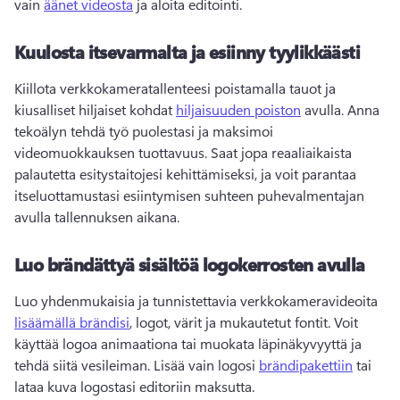
vain 
äänet videosta
 ja aloita editointi. 
Kuulosta itsevarmalta ja esiinny tyylikkäästi
Kiillota verkkokameratallenteesi poistamalla tauot ja 
kiusalliset hiljaiset kohdat 
hiljaisuuden poiston
 avulla. 
Anna 
tekoälyn tehdä työ puolestasi ja maksimoi 
videomuokkauksen tuottavuus. 
Saat jopa reaaliaikaista 
palautetta esitystaitojesi kehittämiseksi, ja voit parantaa 
itseluottamustasi esiintymisen suhteen 
puhevalmentajan
avulla tallennuksen aikana. 
Luo brändättyä sisältöä logokerrosten avulla
Luo yhdenmukaisia ja tunnistettavia verkkokameravideoita 
lisäämällä brändisi
, logot, värit ja mukautetut fontit. 
Voit 
käyttää logoa animaationa tai muokata läpinäkyvyyttä ja 
tehdä siitä vesileiman. 
Lisää vain logosi 
brändipakettiin
 tai 
lataa kuva logostasi editoriin maksutta. 