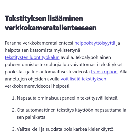
Tekstityksen lisääminen
verkkokameratallenteeseen
Paranna verkkokameratallenteesi 
helppokäyttöisyyttä
 ja 
helpota sen katsomista mykistettynä 
tekstitysten luontityökalun
 avulla. 
Tekoälypohjainen 
puheentunnistusteknologia luo vaivattomasti tekstitykset 
puolestasi ja luo automaattisesti videosta 
transkription
. 
Alla 
annettujen ohjeiden avulla 
voit lisätä tekstityksen
verkkokameravideoosi helposti. 
Napsauta ominaisuuspaneelin tekstitysvälilehteä.
Ota automaattinen tekstitys käyttöön napsauttamalla 
sen painiketta.
Valitse kieli ja suodata pois karkea kielenkäyttö.