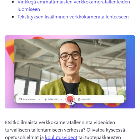
Vinkkejä ammattimaisten verkkokameratallenteiden
luomiseen
Tekstityksen lisääminen verkkokameratallenteeseen
Etsitkö ilmaista verkkokameratallenninta videoiden 
turvalliseen tallentamiseen verkossa? 
Olivatpa kyseessä 
opetusohjelmat ja 
koulutusvideot
 tai tuotepakkausten 