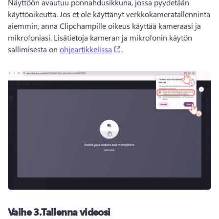
Näyttöön avautuu ponnahdusikkuna, jossa pyydetään 
käyttöoikeutta. 
Jos et ole käyttänyt verkkokameratallenninta 
aiemmin, anna Clipchampille oikeus käyttää kameraasi ja 
mikrofoniasi. 
Lisätietoja kameran ja mikrofonin käytön 
(opens in a new tab)
sallimisesta on 
ohjeartikkelissa
. 
Vaihe 3.
Tallenna videosi