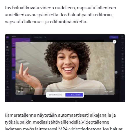
Jos haluat kuvata videon uudelleen, napsauta tallenteen 
uudelleenkuvauspainiketta. Jos haluat palata editoriin, 
napsauta tallennus- ja editointipainiketta.
Kameratallenne näytetään automaattisesti aikajanalla ja 
työkalupalkin mediasisältövälilehdellä.
Videotallenne 
ladataan myös laitteeseesi MP4-videotiedostona.
Jos haluat 