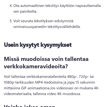
Ota automaattinen tekstitys käyttöön napsauttamalla 
sen painiketta.
Voit seurata tekstityksen edistymistä 
ominaisuuspaneelin tekstitysvälilehdellä.
Usein kysytyt kysymykset
Missä muodoissa voin tallentaa
verkkokameravideoita?
Voit tallentaa verkkokameratallenteita 480p-, 720p- tai 
1080p-tarkkuuden MP4-tiedostoina ja jopa 15 sekunnin 
mittaisina GIF-animaatioina.
Jos videossasi on mukana 4K-
videomateriaalia, tallenna video 4K-muodossa.
Voinko jakaa oman