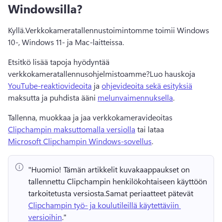
Windowsilla?
Kyllä.
Verkkokameratallennustoimintomme toimii Windows 
10-, Windows 11- ja Mac-laitteissa.
Etsitkö lisää tapoja hyödyntää 
verkkokameratallennusohjelmistoamme?
Luo hauskoja 
YouTube-reaktiovideoita
 ja 
ohjevideoita sekä esityksiä
maksutta ja puhdista ääni 
melunvaimennuksella
. 
Tallenna, muokkaa ja jaa verkkokameravideoitas 
Clipchampin maksuttomalla versiolla
 tai lataa 
Microsoft Clipchampin Windows-sovellus
. 
"Huomio!
 Tämän artikkelit kuvakaappaukset on 
tallennettu Clipchampin henkilökohtaiseen käyttöön 
tarkoitetusta versiosta.
Samat periaatteet pätevät 
Clipchampin työ- ja koulutileillä käytettäviin 
versioihin
." 