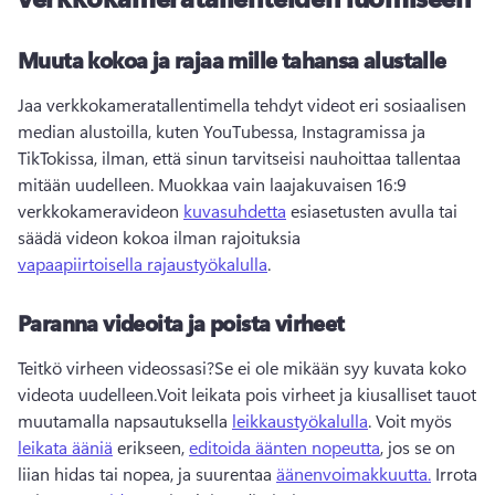
Muuta kokoa ja rajaa mille tahansa alustalle
Jaa verkkokameratallentimella tehdyt videot eri sosiaalisen 
median alustoilla, kuten YouTubessa, Instagramissa ja 
TikTokissa, ilman, että sinun tarvitseisi nauhoittaa tallentaa 
mitään uudelleen. 
Muokkaa vain laajakuvaisen 16:9 
verkkokameravideon 
kuvasuhdetta
 esiasetusten avulla tai 
säädä videon kokoa ilman rajoituksia 
vapaapiirtoisella rajaustyökalulla
. 
Paranna videoita ja poista virheet
Teitkö virheen videossasi?
Se ei ole mikään syy kuvata koko 
videota uudelleen.
Voit leikata pois virheet ja kiusalliset tauot 
muutamalla napsautuksella 
leikkaustyökalulla
. 
Voit myös 
leikata ääniä
 erikseen, 
editoida äänten nopeutta
, jos se on 
liian hidas tai nopea, ja suurentaa 
äänenvoimakkuutta.
 Irrota 