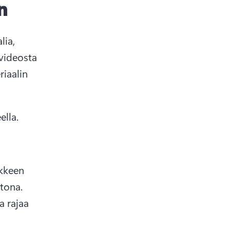
n
ia, 
videosta 
iaalin 
ella.
kkeen 
Äänet ladataan myös laitteellesi MP3-tiedostona. 
 rajaa 