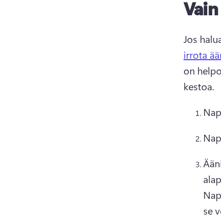
Vain
Jos halu
irrota ä
on helpo
kestoa. 
Naps
Naps
Ääni
alap
Naps
se 