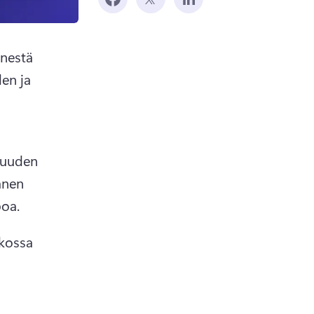
änestä 
en ja 
uuden 
nen 
oa.
rkossa 