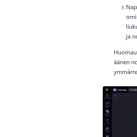
Nap
omi
liuk
ja n
Huomautu
äänen no
ymmärret