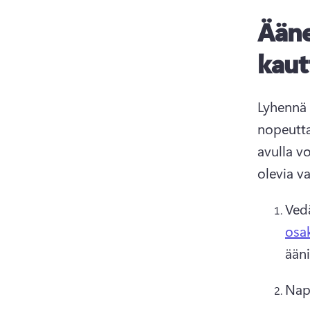
Ääne
kaut
Lyhennä 
nopeutta
avulla v
olevia v
Vedä
osa
ääni
Naps