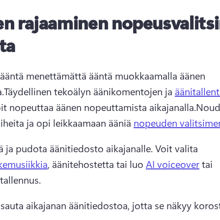
n rajaaminen nopeusvalits
ta
ääntä menettämättä ääntä muokkaamalla äänen 
.
Täydellinen tekoälyn äänikomentojen ja 
äänitallen
oit nopeuttaa äänen nopeuttamista aikajanalla.
Nouda
aiheita ja opi leikkaamaan ääniä 
nopeuden valitsime
 ja pudota äänitiedosto aikajanalle. 
Voit valita 
kemusiikkia
, äänitehostetta tai luo 
AI voiceover
 tai 
tallennus.
auta aikajanan äänitiedostoa, jotta se näkyy koros