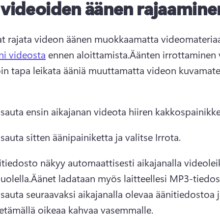
 videoiden äänen rajaamine
at rajata videon äänen muokkaamatta videomateriaal
äni videosta
 ennen aloittamista.
Äänten irrottaminen 
in tapa leikata ääniä muuttamatta videon kuvamater
auta ensin aikajanan videota hiiren kakkospainikke
auta sitten äänipainiketta ja valitse Irrota. 
tiedosto näkyy automaattisesti aikajanalla videolei
uolella.
auta seuraavaksi aikajanalla olevaa äänitiedostoa ja
vetämällä oikeaa kahvaa vasemmalle.