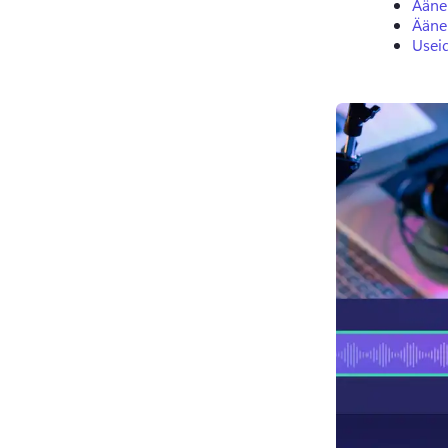
Ääne
Ääne
Useid