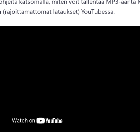
äohjeita katsomalla, miten voit tallentaa MP3-ääntä
a (rajoittamattomat lataukset) YouTubessa.