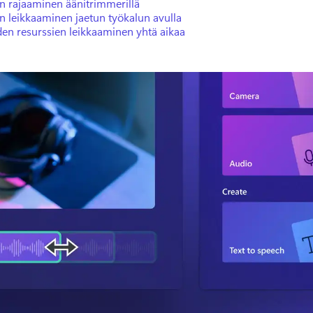
n rajaaminen äänitrimmerillä
n leikkaaminen jaetun työkalun avulla
en resurssien leikkaaminen yhtä aikaa