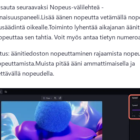
sauta seuraavaksi Nopeus-välilehteä 
-
naisuuspaneeli
.
Lisää äänen nopeutta vetämällä nop
usäädintä oikealle.
Toiminto lyhentää aikajanan äänit
opeuttaa sen tahtia. 
Voit myös antaa tietyn numeroa
s: äänitiedoston nopeuttaminen rajaamista nopeut
peuttamista.
Muista pitää ääni ammattimaisella ja 
tävällä nopeudella.