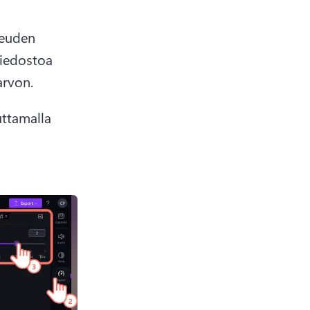
euden 
iedostoa 
rvon. 
tamalla 