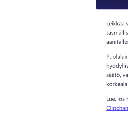
Leikkaa 
täsmälli
äänitall
Puolalai
hyödylli
säätö, va
korkeala
Lue, jos 
Clipcham