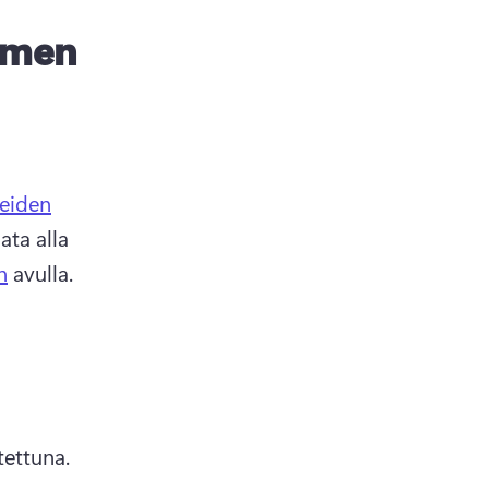
imen
teiden
ta alla 
n
 avulla. 
tettuna.