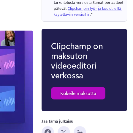
tarkoitetusta versiosta.
Samat periaatteet 
pätevät 
Clipchampin työ- ja koulutileillä 
käytettäviin versioihin
." 
Clipchamp on
maksuton
videoeditori
verkossa
Kokeile maksutta
Jaa tämä julkaisu