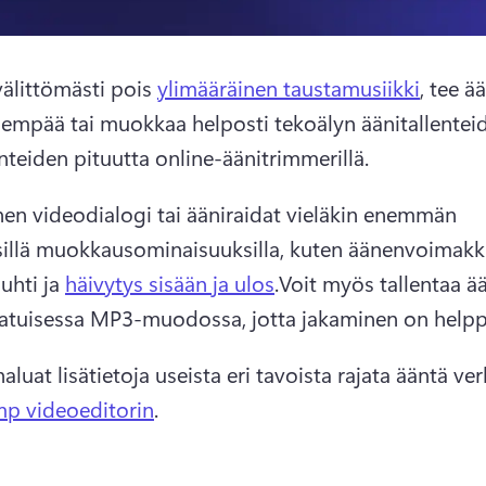
välittömästi pois 
ylimääräinen taustamusiikki
, tee ä
sempää tai muokkaa helposti tekoälyn äänitallenteid
enteiden pituutta online-äänitrimmerillä.
nen videodialogi tai ääniraidat vieläkin enemmän 
sillä muokkausominaisuuksilla, kuten äänenvoimakk
uhti ja 
häivytys sisään ja ulos
.
Voit myös tallentaa ää
atuisessa MP3-muodossa, jotta jakaminen on helpp
haluat lisätietoja useista eri tavoista rajata ääntä ve
p videoeditorin
.