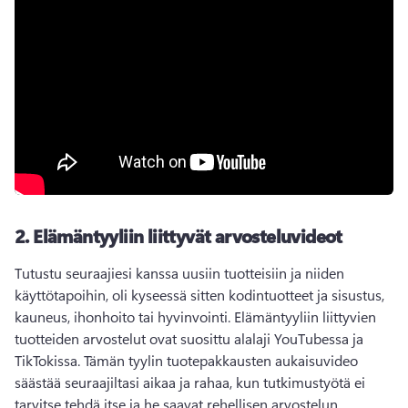
2.
Elämäntyyliin liittyvät arvosteluvideot
Tutustu seuraajiesi kanssa uusiin tuotteisiin ja niiden 
käyttötapoihin, oli kyseessä sitten kodintuotteet ja sisustus, 
kauneus, ihonhoito tai hyvinvointi. 
Elämäntyyliin liittyvien 
tuotteiden arvostelut ovat suosittu alalaji YouTubessa ja 
TikTokissa. 
Tämän tyylin tuotepakkausten aukaisuvideo 
säästää seuraajiltasi aikaa ja rahaa, kun tutkimustyötä ei 
tarvitse tehdä itse ja he saavat rehellisen arvostelun. 