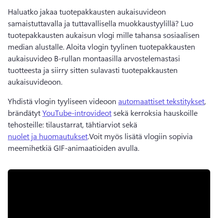
Haluatko jakaa tuotepakkausten aukaisuvideon 
samaistuttavalla ja tuttavallisella muokkaustyylillä? 
Luo 
tuotepakkausten aukaisun vlogi mille tahansa sosiaalisen 
median alustalle. 
Aloita vlogin tyylinen tuotepakkausten 
aukaisuvideo 
B-rullan montaasilla
 arvostelemastasi 
tuotteesta ja siirry sitten sulavasti tuotepakkausten 
aukaisuvideoon. 
Yhdistä vlogin tyyliseen videoon 
automaattiset tekstitykset
, 
brändätyt 
YouTube-introvideot
 sekä kerroksia hauskoille 
tehosteille: tilaustarrat, tähtiarviot sekä 
nuolet ja huomautukset
.
Voit myös lisätä vlogiin sopivia 
meemihetkiä 
GIF-animaatioiden
 avulla. 