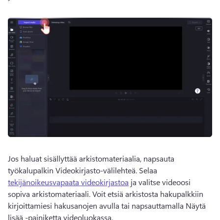
Jos haluat sisällyttää arkistomateriaalia, napsauta 
työkalupalkin Videokirjasto-välilehteä. 
Selaa 
tekijänoikeusvapaata videokirjastoa
 ja valitse videoosi 
sopiva arkistomateriaali. 
Voit etsiä arkistosta hakupalkkiin 
kirjoittamiesi hakusanojen avulla tai napsauttamalla Näytä 
lisää -painiketta videoluokassa. 