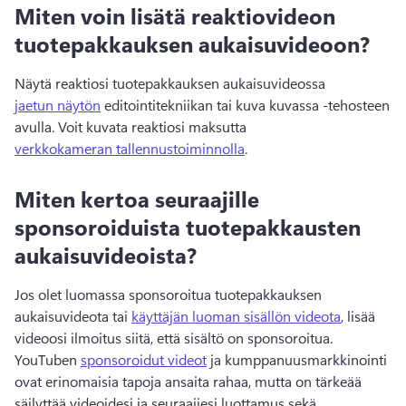
Miten voin lisätä reaktiovideon
tuotepakkauksen aukaisuvideoon?
Näytä reaktiosi tuotepakkauksen aukaisuvideossa 
jaetun näytön
 editointitekniikan tai kuva kuvassa -tehosteen 
avulla. 
Voit kuvata reaktiosi maksutta 
verkkokameran tallennustoiminnolla
. 
Miten kertoa seuraajille
sponsoroiduista tuotepakkausten
aukaisuvideoista?
Jos olet luomassa sponsoroitua tuotepakkauksen 
aukaisuvideota tai 
käyttäjän luoman sisällön videota
, lisää 
videoosi ilmoitus siitä, että sisältö on sponsoroitua. 
YouTuben 
sponsoroidut videot
 ja kumppanuusmarkkinointi 
ovat erinomaisia tapoja ansaita rahaa, mutta on tärkeää 
säilyttää videoidesi ja seuraajiesi luottamus sekä 