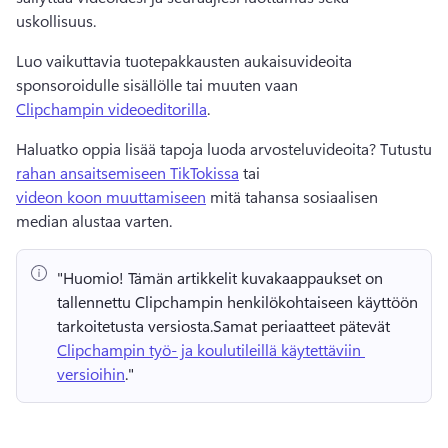
uskollisuus. 
Luo vaikuttavia tuotepakkausten aukaisuvideoita 
sponsoroidulle sisällölle tai muuten vaan 
Clipchampin videoeditorilla
. 
Haluatko oppia lisää tapoja luoda arvosteluvideoita? 
Tutustu 
rahan ansaitsemiseen TikTokissa
 tai 
videon koon muuttamiseen
 mitä tahansa sosiaalisen 
median alustaa varten. 
"Huomio!
 Tämän artikkelit kuvakaappaukset on 
tallennettu Clipchampin henkilökohtaiseen käyttöön 
tarkoitetusta versiosta.
Samat periaatteet pätevät 
Clipchampin työ- ja koulutileillä käytettäviin 
versioihin
." 