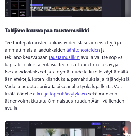
Tekijänoikeusvapaa taustamusiikki
Tee tuotepakkausten aukaisuvideoistasi viimeisteltyjä ja 
ammattimaisia laadukkaiden 
äänitehosteiden
 ja 
tekijänoikeusvapaan 
taustamusiikin
 avulla.
Valitse sopiva 
kappale joukosta erilaisia teemoja, tunnelmia ja sävyjä. 
Nosta videoleikkeet ja siirtymät uudelle tasolle käyttämällä 
ääniefektejä, kuten kilahduksia, pamahduksia ja räjähdyksiä. 
Vedä ja pudota ääniraita aikajanalle työkalupalkista. 
Voit 
lisätä äänelle 
alku- ja loppuhäivytyksen
 sekä muokata 
äänenvoimakkuutta Ominaisuus-ruudun Ääni-välilehden 
avulla. 