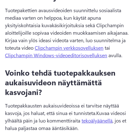
Tuotepakettien avausvideoiden suunnittelu sosiaalista 
mediaa varten on helppoa, kun käytät apuna 
yksityiskohtaisia 
kuvakäsikirjoituksia
 sekä Clipchampin 
aloittelijoille sopivaa videoiden muokkaamisen aikajanaa. 
Kirjaa vain ylös ideasi videota varten, luo suunnitelma ja 
toteuta video 
Clipchampin verkkosovelluksen
 tai 
Clipchampin Windows-videoeditorisovelluksen
 avulla. 
Voinko tehdä tuotepakkauksen
aukaisuvideon näyttämättä
kasvojani?
Tuotepakkausten aukaisuvideoissa ei tarvitse näyttää 
kasvoja, jos haluat, että sinua ei tunnisteta.
Kuvaa videosi 
ylhäältä päin ja luo kommenttiraita 
tekoälyäänellä
, jos et 
halua paljastaa omaa ääntäsikään. 