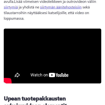
avulla.
Lisää viimeisen videoleikkeen ja outrovideon väliin 
siirtymiä
 ja yhdistä ne 
siirtymän äänitehosteisiin
 sekä 
tilaustarroihin näyttääksesi katselijoille, että video on 
loppumassa. 
Upean tuotepakkausten