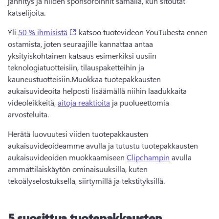
jännitys ja niiden sponsoroinnit samalla, kun sitoutat 
katselijoita.
(opens in a new tab)
Yli 
50 % ihmisistä
 katsoo tuotevideon YouTubesta ennen 
ostamista, joten seuraajille kannattaa antaa 
yksityiskohtainen katsaus esimerkiksi uusiin 
teknologiatuotteisiin, tilauspaketteihin ja 
kauneustuotteisiin.
Muokkaa tuotepakkausten 
aukaisuvideoita helposti lisäämällä niihin laadukkaita 
videoleikkeitä, 
aitoja reaktioita
 ja puolueettomia 
arvosteluita.
Herätä luovuutesi viiden tuotepakkausten 
aukaisuvideoideamme avulla ja tutustu tuotepakkausten 
aukaisuvideoiden muokkaamiseen 
Clipchampin
 avulla 
ammattilaiskäytön ominaisuuksilla, kuten 
tekoälyselostuksella, siirtymillä ja tekstityksillä. 
5 suosittua tuotepakkausten