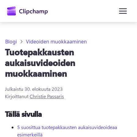
Blogi
Videoiden muokkaaminen
Tuotepakkausten
aukaisuvideoiden
muokkaaminen
Kirjaudu sisään
Julkaistu
30. elokuuta 2023
Kirjoittanut
Christie Passaris
Kokeile maksutta
Tällä sivulla
5 suosittua tuotepakkausten aukaisuvideoideaa
esimerkeillä