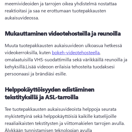
meemivideoiden ja tarrojen oikea yhdistelmä nostattaa 
reaktioitasi ja saa ne erottumaan tuotepakkausten 
aukaisuvideossa. 
Mukauttaminen videotehosteilla ja reunoilla
Muuta tuotepakkausten aukaisuvideon ulkoasua hetkessä 
videokerroksilla, kuten 
bokeh-videotehosteella
, 
omalaatuisilla VHS-suodattimilla sekä värikkäillä reunoilla ja 
kehyksillä.
Lisää videoon erilaisia tehosteita tuodaksesi 
persoonaasi ja brändiäsi esille. 
Helppokäyttöisyyden edistäminen
tekstityksillä ja ASL-tarroilla
Tee tuotepakkausten aukaisuvideoista helppoja seurata 
mykistettyinä sekä helppokäyttöisiä kaikille katselijoille 
reaaliaikaisten tekstitysten ja viittomakielen tarrojen avulla. 
Älykkään tunnistamisen teknologian avulla 