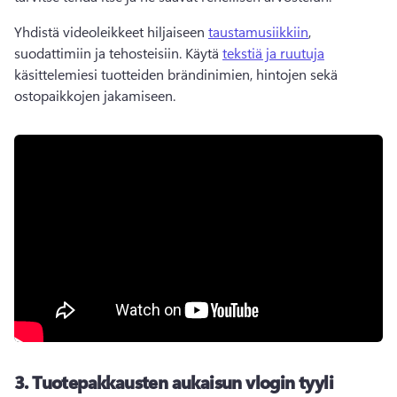
Yhdistä videoleikkeet hiljaiseen 
taustamusiikkiin
, 
suodattimiin ja tehosteisiin. Käytä 
tekstiä ja ruutuja
käsittelemiesi tuotteiden brändinimien, hintojen sekä 
ostopaikkojen jakamiseen. 
3.
Tuotepakkausten aukaisun vlogin tyyli