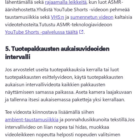
lähentämällä sekä 
rajaamalla leikkeitä
, kun luot ASMR-
äänitehostetta.
Yhdistä 
YouTube Shorts
 -videoon pehmeää 
taustamusiikkia sekä 
VHS:n
 ja 
sumennetun videon
 kaltaisia 
videotehosteita.
Tutustu ASMR-teknologiavideoon 
(opens in a new tab)
YouTube Shorts -palvelussa täältä
. 
5.
Tuotepakkausten aukaisuvideoiden
intervalli
Jos arvostelet useita tuotepakkauksia kerralla tai luot 
tuotepakkausten esittelyvideon, käytä tuotepakkausten 
aukaisun intervallivideota kaikkien pakkausten 
näyttämiseen samassa paikassa. 
Aseta kamera laajakuvaan 
ja tallenna itsesi aukaisemassa paketteja yksi kerrallaan. 
Tee videosta kiinnostava lisäämällä siihen 
ambient-taustamusiikkia
 ja ponnahdusikkunoita tekstillä.
Jos 
intervallivideo on liian nopea tai hidas, muokkaa 
videoleikkeen nopeutta helposti 
nopeuden valitsimen