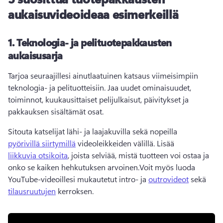
aukaisuvideoideaa esimerkeillä
1.
Teknologia- ja pelituotepakkausten
aukaisusarja
Tarjoa seuraajillesi ainutlaatuinen katsaus viimeisimpiin 
teknologia- ja pelituotteisiin. 
Jaa uudet ominaisuudet, 
toiminnot, kuukausittaiset pelijulkaisut, päivitykset ja 
pakkauksen sisältämät osat.
Sitouta katselijat lähi- ja laajakuvilla sekä nopeilla 
pyörivillä siirtymillä
 videoleikkeiden välillä. Lisää 
liikkuvia otsikoita
, joista selviää, mistä tuotteen voi ostaa ja 
onko se kaiken hehkutuksen arvoinen.
Voit myös luoda 
YouTube-videoillesi mukautetut intro- ja 
outrovideot
 sekä 
tilausruutujen
 kerroksen. 