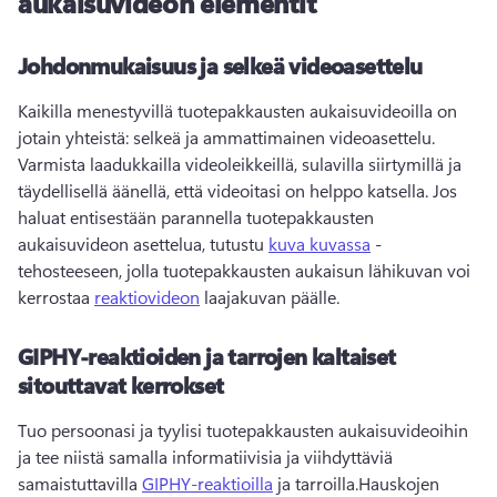
aukaisuvideon elementit
Johdonmukaisuus ja selkeä videoasettelu
Kaikilla menestyvillä tuotepakkausten aukaisuvideoilla on 
jotain yhteistä: selkeä ja ammattimainen videoasettelu. 
Varmista laadukkailla videoleikkeillä, sulavilla siirtymillä ja 
täydellisellä äänellä, että videoitasi on helppo katsella. 
Jos 
haluat entisestään parannella tuotepakkausten 
aukaisuvideon asettelua, tutustu 
kuva kuvassa
 -
tehosteeseen, jolla tuotepakkausten aukaisun lähikuvan voi 
kerrostaa 
reaktiovideon
 laajakuvan päälle. 
GIPHY-reaktioiden ja tarrojen kaltaiset
sitouttavat kerrokset
Tuo persoonasi ja tyylisi tuotepakkausten aukaisuvideoihin 
ja tee niistä samalla informatiivisia ja viihdyttäviä 
samaistuttavilla 
GIPHY-reaktioilla
 ja tarroilla.
Hauskojen 