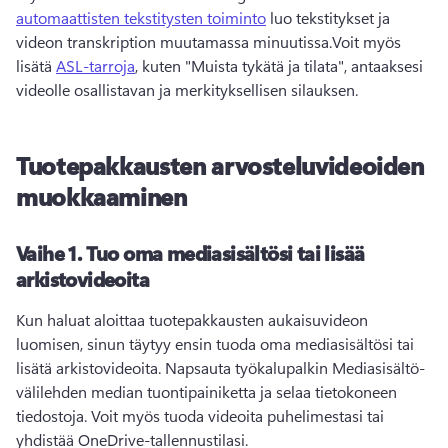
automaattisten tekstitysten toiminto
 luo tekstitykset ja 
videon transkription muutamassa minuutissa.
Voit myös 
lisätä 
ASL-tarroja
, kuten "Muista tykätä ja tilata", antaaksesi 
videolle osallistavan ja merkityksellisen silauksen. 
Tuotepakkausten arvosteluvideoiden
muokkaaminen
Vaihe 1.
Tuo oma mediasisältösi tai lisää
arkistovideoita
Kun haluat aloittaa tuotepakkausten aukaisuvideon 
luomisen, sinun täytyy ensin tuoda oma mediasisältösi tai 
lisätä arkistovideoita. 
Napsauta työkalupalkin Mediasisältö-
välilehden median tuontipainiketta ja selaa tietokoneen 
tiedostoja. Voit myös tuoda videoita puhelimestasi tai 
yhdistää OneDrive-tallennustilasi. 