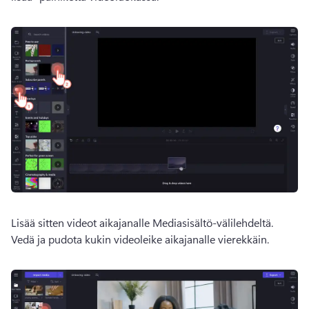
Lisää sitten videot aikajanalle Mediasisältö-välilehdeltä. 
Vedä ja pudota kukin videoleike aikajanalle vierekkäin. 