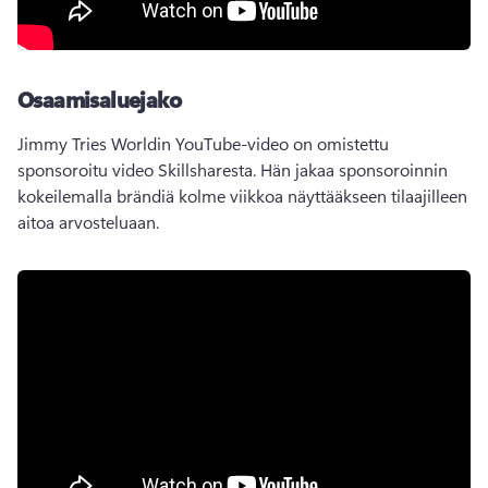
Osaamisaluejako
Jimmy Tries Worldin YouTube-video on omistettu 
sponsoroitu video Skillsharesta. 
Hän jakaa sponsoroinnin 
kokeilemalla brändiä kolme viikkoa näyttääkseen tilaajilleen 
aitoa arvosteluaan. 