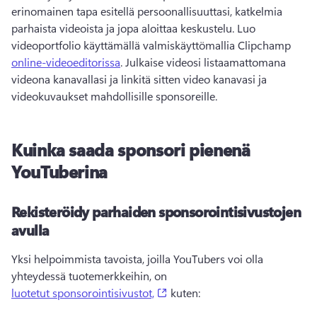
erinomainen tapa esitellä persoonallisuuttasi, katkelmia 
parhaista videoista ja jopa aloittaa keskustelu. 
Luo 
videoportfolio käyttämällä valmiskäyttömallia Clipchamp 
online-videoeditorissa
. 
Julkaise videosi listaamattomana 
videona kanavallasi ja linkitä sitten video kanavasi ja 
videokuvaukset mahdollisille sponsoreille. 
Kuinka saada sponsori pienenä
YouTuberina
Rekisteröidy parhaiden sponsorointisivustojen
avulla
Yksi helpoimmista tavoista, joilla YouTubers voi olla 
yhteydessä tuotemerkkeihin, on 
(opens in a new tab)
luotetut sponsorointisivustot,
 kuten: 