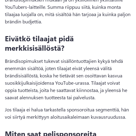
YouTubers-laitteille. 
Summa riippuu siitä, kuinka monta 
tilaajaa luojalla on, mitä sisältöä hän tarjoaa ja kuinka paljon 
brändin budjettia. 
Eivätkö tilaajat pidä
merkkisisällöstä?
Brändisopimukset tukevat sisällöntuottajien kykyä tehdä 
enemmän sisältöä, joten tilaajat eivät yleensä välitä 
brändisisällöstä, koska he tietävät sen osoittavan kasvua 
suosikkijulkaisijoidensa YouTube-urassa. 
Tilaajat voivat 
oppia tuotteista, joita he saattavat kiinnostaa, ja yleensä he 
saavat alennuksen tuotteesta tai palvelusta. 
Jos tilaaja ei halua tarkastella sponsoroitua segmenttiä, hän 
voi siirtyä merkittyyn aloitusaikaleimaan kuvausruudussa. 
Miten saat pelisponsoreita