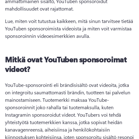
ammattimainen sisältö, YouTuben sponsoroidut 
mahdollisuudet ovat rajattomat. 
Lue, miten voit tutustua kaikkeen, mitä sinun tarvitsee tietää 
YouTuben sponsoroimista videoista ja miten voit varmistaa 
sponsoroinnin videoesimerkkien avulla. 
Mitkä ovat YouTuben sponsoroimat
videot?
YouTube-sponsorointi eli brändisisältö ovat videoita, jotka 
on integroitu saumattomasti brändin, tuotteen tai palvelun 
mainostamiseen. 
Tuotemerkki maksaa YouTube-
sponsoroinnit joko rahalla tai tuotemaksulla, kuten 
Instagramin sponsoroidut videot. 
YouTubers voi tehdä 
yhteistyötä tuotemerkkien kanssa, jotka sopivat heidän 
kanavagenreensä, aiheisiinsa ja henkilökohtaisiin 
kiinnostuksen kohteisiinsa, joten sponsoroitu sisältö resonoi 