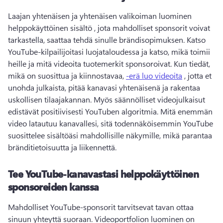
Laajan yhtenäisen ja yhtenäisen valikoiman luominen 
helppokäyttöinen sisältö
 , jota mahdolliset sponsorit voivat 
tarkastella, saattaa tehdä sinulle brändisopimuksen. 
Katso 
YouTube-kilpailijoitasi luojataloudessa ja katso, mikä toimii 
heille ja mitä videoita tuotemerkit sponsoroivat. 
Kun tiedät, 
mikä on suosittua ja kiinnostavaa, 
-erä luo videoita
 , jotta et 
unohda julkaista, pitää kanavasi yhtenäisenä ja rakentaa 
uskollisen tilaajakannan. 
Myös säännölliset videojulkaisut 
edistävät positiivisesti YouTuben algoritmia. 
Mitä enemmän 
video latautuu kanavallesi, sitä todennäköisemmin YouTube 
suosittelee sisältöäsi mahdollisille näkymille, mikä parantaa 
bränditietoisuutta ja liikennettä. 
Tee YouTube-kanavastasi helppokäyttöinen
sponsoreiden kanssa
Mahdolliset YouTube-sponsorit tarvitsevat tavan ottaa 
sinuun yhteyttä suoraan. 
Videoportfolion luominen on 