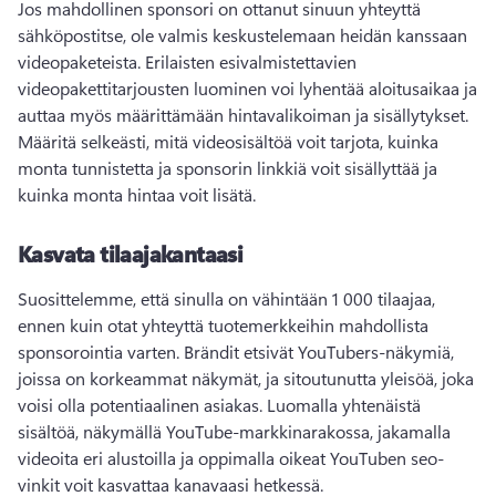
Jos mahdollinen sponsori on ottanut sinuun yhteyttä 
sähköpostitse, ole valmis keskustelemaan heidän kanssaan 
videopaketeista. 
Erilaisten esivalmistettavien 
videopakettitarjousten luominen voi lyhentää aloitusaikaa ja 
auttaa myös määrittämään hintavalikoiman ja sisällytykset. 
Määritä selkeästi, mitä videosisältöä voit tarjota, kuinka 
monta tunnistetta ja sponsorin linkkiä voit sisällyttää ja 
kuinka monta hintaa voit lisätä. 
Kasvata tilaajakantaasi
Suosittelemme, että sinulla on vähintään 1 000 tilaajaa, 
ennen kuin otat yhteyttä tuotemerkkeihin mahdollista 
sponsorointia varten. 
Brändit etsivät YouTubers-näkymiä, 
joissa on korkeammat näkymät, ja sitoutunutta yleisöä, joka 
voisi olla potentiaalinen asiakas. 
Luomalla yhtenäistä 
sisältöä, näkymällä YouTube-markkinarakossa, jakamalla 
videoita eri alustoilla ja oppimalla oikeat YouTuben seo-
vinkit voit kasvattaa kanavaasi hetkessä. 