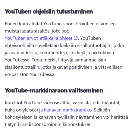
YouTuben ohjeisiin tutustuminen
Ennen kuin aloitat YouTube-sponsorointien etsimisen, 
muista ladata sisältöä, joka sopii 
(opens in a new tab)
YouTuben arvot, etiikka ja ohjeet
. 
YouTuben 
yhteisöohjeita sovelletaan kaikkiin sisällöntuottajiin, jotka 
jakavat videoita, kommentteja, linkkejä ja pikkukuvia 
YouTubessa. 
Tuotemerkit liittyvät samanmielisiin 
sisällöntuottajiin, jotka jakavat positiivisen ja ystävällisen 
ympäristön YouTubessa. 
YouTube-markkinaraon valitseminen
Kun luot YouTube-videosisältöä, varmista, että määrität, 
kuka on yleisösi ja 
kanavan markkinarako
. 
Selkeän 
kohdeyleisön ja kanavan tyylilajin näyttäminen voi herättää 
tietyn brändisponsoroinnin kiinnostuksen. 