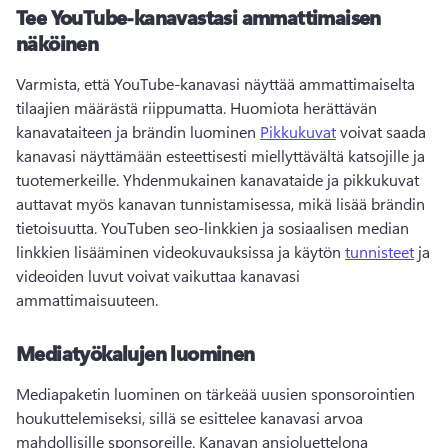
Tee YouTube-kanavastasi ammattimaisen
näköinen
Varmista, että YouTube-kanavasi näyttää ammattimaiselta 
tilaajien määrästä riippumatta. 
Huomiota herättävän 
kanavataiteen ja brändin luominen 
Pikkukuvat
 voivat saada 
kanavasi näyttämään esteettisesti miellyttävältä katsojille ja 
tuotemerkeille. 
Yhdenmukainen kanavataide ja pikkukuvat 
auttavat myös kanavan tunnistamisessa, mikä lisää brändin 
tietoisuutta. 
YouTuben seo-linkkien ja sosiaalisen median 
linkkien lisääminen videokuvauksissa ja käytön 
tunnisteet
 ja 
videoiden luvut
 voivat vaikuttaa kanavasi 
ammattimaisuuteen. 
Mediatyökalujen luominen
Mediapaketin luominen on tärkeää uusien sponsorointien 
houkuttelemiseksi, sillä se esittelee kanavasi arvoa 
mahdollisille sponsoreille. 
Kanavan ansioluettelona 