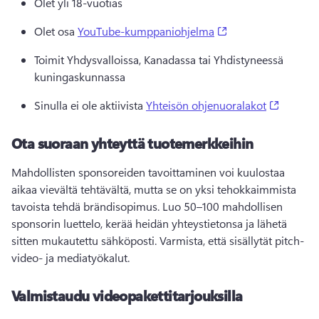
Olet yli 18-vuotias 
(opens in a new ta
Olet osa 
YouTube-kumppaniohjelma
Toimit Yhdysvalloissa, Kanadassa tai Yhdistyneessä 
kuningaskunnassa
(opens 
Sinulla ei ole aktiivista 
Yhteisön ohjenuoralakot
Ota suoraan yhteyttä tuotemerkkeihin
Mahdollisten sponsoreiden tavoittaminen voi kuulostaa 
aikaa vievältä tehtävältä, mutta se on yksi tehokkaimmista 
tavoista tehdä brändisopimus. 
Luo 50–100 mahdollisen 
sponsorin luettelo, kerää heidän yhteystietonsa ja lähetä 
sitten mukautettu sähköposti. 
Varmista, että sisällytät pitch-
video- ja mediatyökalut. 
Valmistaudu videopakettitarjouksilla