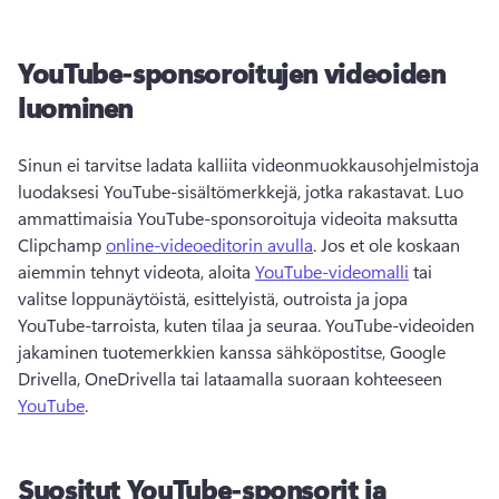
YouTube-sponsoroitujen videoiden
luominen
Sinun ei tarvitse ladata kalliita videonmuokkausohjelmistoja 
luodaksesi YouTube-sisältömerkkejä, jotka rakastavat. 
Luo 
ammattimaisia YouTube-sponsoroituja videoita maksutta 
Clipchamp 
online-videoeditorin avulla
. 
Jos et ole koskaan 
aiemmin tehnyt videota, aloita 
YouTube-videomalli
 tai 
valitse loppunäytöistä, esittelyistä, outroista ja jopa 
YouTube-tarroista, kuten tilaa ja seuraa. 
YouTube-videoiden 
jakaminen tuotemerkkien kanssa sähköpostitse, Google 
Drivella, OneDrivella tai lataamalla suoraan kohteeseen 
YouTube
. 
Suositut YouTube-sponsorit ja