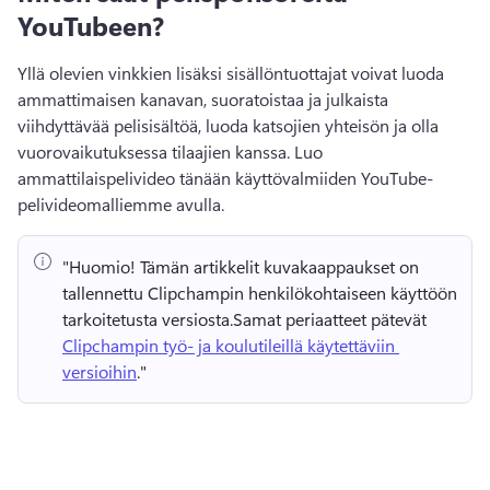
YouTubeen?
Yllä olevien vinkkien lisäksi sisällöntuottajat voivat luoda 
ammattimaisen kanavan, suoratoistaa ja julkaista 
viihdyttävää pelisisältöä, luoda katsojien yhteisön ja olla 
vuorovaikutuksessa tilaajien kanssa. 
Luo 
ammattilaispelivideo tänään käyttövalmiiden YouTube-
pelivideomalliemme avulla. 
"Huomio!
 Tämän artikkelit kuvakaappaukset on 
tallennettu Clipchampin henkilökohtaiseen käyttöön 
tarkoitetusta versiosta.
Samat periaatteet pätevät 
Clipchampin työ- ja koulutileillä käytettäviin 
versioihin
." 