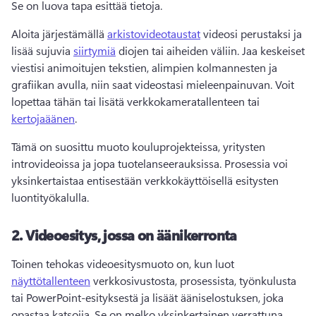
Se on luova tapa esittää tietoja. 
Aloita järjestämällä 
arkistovideotaustat
 videosi perustaksi ja 
lisää sujuvia 
siirtymiä
 diojen tai aiheiden väliin. 
Jaa keskeiset 
viestisi animoitujen tekstien, alimpien kolmannesten ja 
grafiikan avulla, niin saat videostasi mieleenpainuvan. 
Voit 
lopettaa tähän tai lisätä verkkokameratallenteen tai 
kertojaäänen
. 
Tämä on suosittu muoto kouluprojekteissa, yritysten 
introvideoissa ja jopa tuotelanseerauksissa. Prosessia voi 
yksinkertaistaa entisestään verkkokäyttöisellä esitysten 
luontityökalulla.
2.
Videoesitys, jossa on äänikerronta
Toinen tehokas videoesitysmuoto on, kun luot 
näyttötallenteen
 verkkosivustosta, prosessista, työnkulusta 
tai PowerPoint-esityksestä ja lisäät ääniselostuksen, joka 
opastaa katsojia. 
Se on melko yksinkertainen verrattuna 