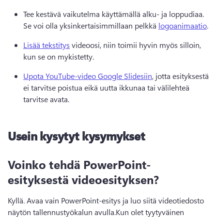
Tee kestävä vaikutelma käyttämällä alku- ja loppudiaa. 
Se voi olla yksinkertaisimmillaan pelkkä 
logoanimaatio
. 
Lisää tekstitys
 videoosi, niin toimii hyvin myös silloin, 
kun se on mykistetty. 
Upota YouTube-video Google Slidesiin
, jotta esityksestä 
ei tarvitse poistua eikä uutta ikkunaa tai välilehteä 
tarvitse avata. 
Usein kysytyt kysymykset
Voinko tehdä PowerPoint-
esityksestä videoesityksen?
Kyllä. Avaa vain PowerPoint-esitys ja luo siitä videotiedosto 
näytön tallennustyökalun avulla.
Kun olet tyytyväinen 