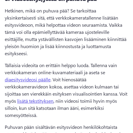
Hetkinen, mikä on puhuva pää? 
Se tarkoittaa 
yksinkertaisesti sitä, että verkkokameratallenne lisätään 
esitysvideoon, mikä helpottaa videon seuraamista. 
Vaikka 
tämä voi olla epämiellyttävää kameraa ujosteleville 
esittäjille, mutta ystävällisten kasvojen lisääminen kiinnittää 
yleisön huomion ja lisää kiinnostusta ja luottamusta 
esitykseesi.
Tällaisia videoita on erittäin helppo luoda. 
Tallenna vain 
verkkokameran online-kuvamateriaali ja aseta se 
diaesitysvideosi päälle
. 
Voit hienosäätää 
verkkokameravideon kokoa, asettaa videon kulmaan tai 
sijoittaa sen vierekkäin esityksen visualisointien kanssa. 
Voit 
myös 
lisätä tekstityksen
, niin videosi toimii hyvin myös 
silloin, kun sitä katsotaan ilman ääni, esimerkiksi 
somesyötteissä. 
Puhuvan pään sisältävän esitysvideon henkilökohtaista 