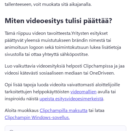
tallenteeseen, voit muokata sitä aikajanalla. 
Miten videoesitys tulisi päättää?
Tämä riippuu videon tavoitteesta.
Yritysten esitykset 
päättyvät yleensä muistutukseen brändin nimestä tai 
animoituun logoon sekä toimintokutsuun lukea lisätietoja 
sivustolla tai ottaa yhteyttä sähköpostitse. 
Luo vaikuttavia videoesityksiä helposti Clipchampissa ja jaa 
videosi kätevästi sosiaaliseen mediaan tai OneDriveen. 
Opi lisää tapoja luoda videoita vaivattomasti aloittelijoille 
tarkoitettujen helppokäyttöisten 
videomallien
 avulla tai 
inspiroidu näistä 
upeista esitysvideoesimerkeistä
. 
Aloita muokkaus 
Clipchampilla maksutta
 tai lataa 
Clipchampin Windows-sovellus.