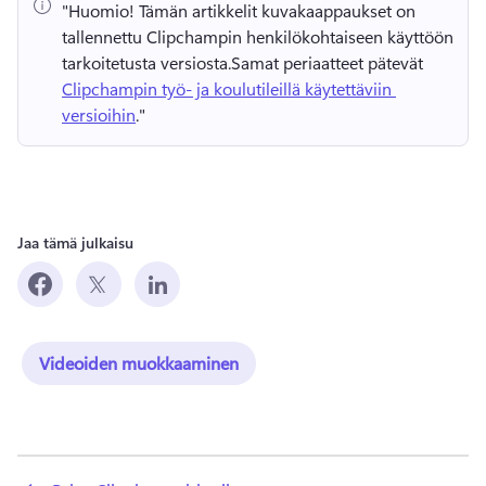
"Huomio!
 Tämän artikkelit kuvakaappaukset on 
tallennettu Clipchampin henkilökohtaiseen käyttöön 
tarkoitetusta versiosta.
Samat periaatteet pätevät 
Clipchampin työ- ja koulutileillä käytettäviin 
versioihin
." 
Jaa tämä julkaisu
Videoiden muokkaaminen