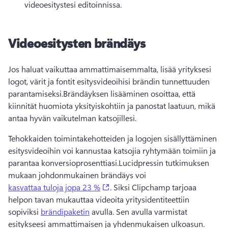
videoesitystesi editoinnissa. 
Videoesitysten brändäys
Jos haluat vaikuttaa ammattimaisemmalta, lisää yrityksesi 
logot, värit ja fontit esitysvideoihisi brändin tunnettuuden 
parantamiseksi.
Brändäyksen lisääminen osoittaa, että 
kiinnität huomiota yksityiskohtiin ja panostat laatuun, mikä 
antaa hyvän vaikutelman katsojillesi.
Tehokkaiden toimintakehotteiden ja logojen sisällyttäminen 
esitysvideoihin voi kannustaa katsojia ryhtymään toimiin ja 
parantaa konversioprosenttiasi.
Lucidpressin tutkimuksen 
mukaan johdonmukainen brändäys voi 
(opens in a new tab)
kasvattaa tuloja jopa 23 %
. 
Siksi Clipchamp tarjoaa 
helpon tavan mukauttaa videoita yritysidentiteettiin 
sopiviksi 
brändipaketin
 avulla. Sen avulla varmistat 
esitykseesi ammattimaisen ja yhdenmukaisen ulkoasun. 