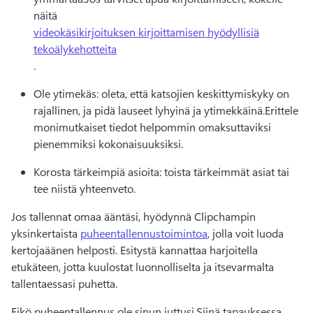
näitä 
videokäsikirjoituksen kirjoittamisen hyödyllisiä
tekoälykehotteita
. 
Ole ytimekäs: oleta, että katsojien keskittymiskyky on 
rajallinen, ja pidä lauseet lyhyinä ja ytimekkäinä.
Erittele 
monimutkaiset tiedot helpommin omaksuttaviksi 
pienemmiksi kokonaisuuksiksi.
Korosta tärkeimpiä asioita: toista tärkeimmät asiat tai 
tee niistä yhteenveto.
Jos tallennat omaa ääntäsi, hyödynnä Clipchampin 
yksinkertaista 
puheentallennustoimintoa
, jolla voit luoda 
kertojaäänen helposti. 
Esitystä kannattaa harjoitella 
etukäteen, jotta kuulostat luonnolliselta ja itsevarmalta 
tallentaessasi puhetta.
Eikö puheentallennus ole sinun juttusi.
Siinä tapauksessa 