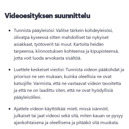
Videoesityksen suunnittelu
Tunnista pääyleisösi: Valitse tärkein kohdeyleisösi, 
olivatpa kyseessä sitten mahdolliset tai nykyiset 
asiakkaat, työtoverit tai muut. 
Kartoita heidän 
tarpeensa, kiinnostuksen kohteensa ja kipupisteensä, 
jotta voit luoda arvokasta sisältöä. 
Luettele keskeiset viestisi: Tunnista videon pääkohdat ja 
priorisoi ne sen mukaan, kuinka oleellisia ne ovat 
katsojille. 
Varmista, että ne vastaavat videon tavoitetta 
ja että ne on laadittu siten, että ne ovat hyödyllisiä 
pääyleisöllesi. 
Ajattele videon käyttöikää: mieti, missä isännöit, 
julkaiset tai jaat videosi sekä sitä, miten kauan se pysyy 
ajankohtaisena ja oleellisena ja pitääkö sitä muokata. 