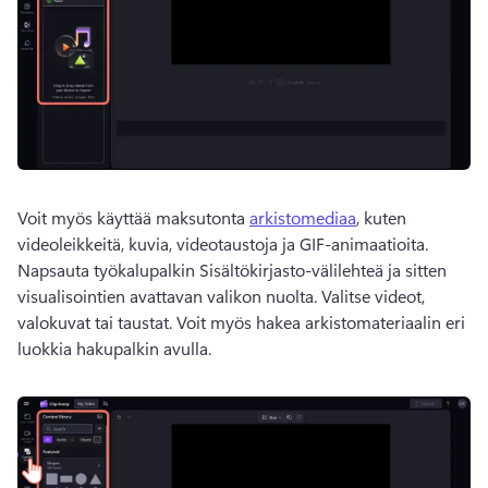
Voit myös käyttää maksutonta 
arkistomediaa
, kuten 
videoleikkeitä, kuvia, videotaustoja ja GIF-animaatioita. 
Napsauta työkalupalkin Sisältökirjasto-välilehteä ja sitten 
visualisointien avattavan valikon nuolta. Valitse videot, 
valokuvat tai taustat. 
Voit myös hakea arkistomateriaalin eri 
luokkia hakupalkin avulla. 