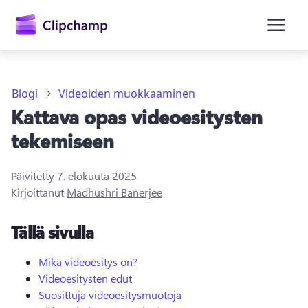
Blogi
Videoiden muokkaaminen
Kattava opas videoesitysten
tekemiseen
Päivitetty
7. elokuuta 2025
Kirjaudu sisään
Kirjoittanut
Madhushri Banerjee
Kokeile maksutta
Tällä sivulla
Mikä videoesitys on?
Videoesitysten edut
Suosittuja videoesitysmuotoja