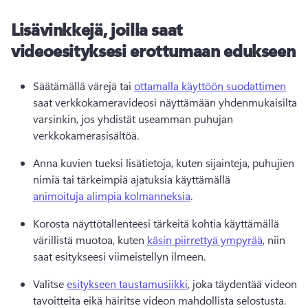
Lisävinkkejä, joilla saat
videoesityksesi erottumaan edukseen
Säätämällä värejä tai 
ottamalla käyttöön suodattimen
saat verkkokameravideosi näyttämään yhdenmukaisilta 
varsinkin, jos yhdistät useamman puhujan 
verkkokamerasisältöä. 
Anna kuvien tueksi lisätietoja, kuten sijainteja, puhujien 
nimiä tai tärkeimpiä ajatuksia käyttämällä 
animoituja alimpia kolmanneksia
. 
Korosta näyttötallenteesi tärkeitä kohtia käyttämällä 
värillistä muotoa, kuten 
käsin piirrettyä ympyrää
, niin 
saat esitykseesi viimeistellyn ilmeen. 
Valitse 
esitykseen taustamusiikki
, joka täydentää videon 
tavoitteita eikä häiritse videon mahdollista selostusta. 