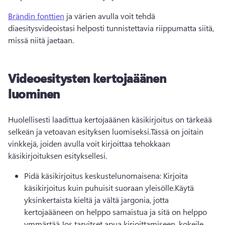
Brändin fonttien
 ja värien avulla voit tehdä 
diaesitysvideoistasi helposti tunnistettavia riippumatta siitä, 
missä niitä jaetaan. 
Videoesitysten kertojaäänen
luominen
Huolellisesti laadittua kertojaäänen käsikirjoitus on tärkeää 
selkeän ja vetoavan esityksen luomiseksi.
Tässä on joitain 
vinkkejä, joiden avulla voit kirjoittaa tehokkaan 
käsikirjoituksen esityksellesi.
Pidä käsikirjoitus keskustelunomaisena: Kirjoita 
käsikirjoitus kuin puhuisit suoraan yleisölle.
Käytä 
yksinkertaista kieltä ja vältä jargonia, jotta 
kertojaääneen on helppo samaistua ja sitä on helppo 
ymmärtää.
Jos tarvitset apua kirjoittamiseen, kokeile 