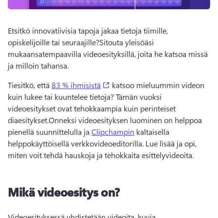
Etsitkö innovatiivisia tapoja jakaa tietoja tiimille, 
opiskelijoille tai seuraajille?
Sitouta yleisöäsi 
mukaansatempaavilla videoesityksillä, joita he katsoa missä 
ja milloin tahansa.
(opens in a new tab)
Tiesitkö, että 
83 % ihmisistä
 katsoo mieluummin videon 
kuin lukee tai kuuntelee tietoja? 
Tämän vuoksi 
videoesitykset ovat tehokkaampia kuin perinteiset 
diaesitykset.
Onneksi videoesityksen luominen on helppoa 
pienellä suunnittelulla ja 
Clipchampin
 kaltaisella 
helppokäyttöisellä verkkovideoeditorilla. 
Lue lisää ja opi, 
miten voit tehdä hauskoja ja tehokkaita esittelyvideoita.
Mikä videoesitys on?
Videoesityksessä yhdistetään videoita, kuvia, 