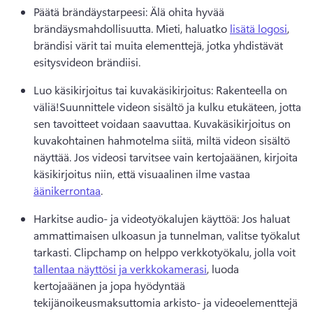
Päätä brändäystarpeesi: Älä ohita hyvää 
brändäysmahdollisuutta. 
Mieti, haluatko 
lisätä logosi
, 
brändisi värit tai muita elementtejä, jotka yhdistävät 
esitysvideon brändiisi. 
Luo käsikirjoitus tai kuvakäsikirjoitus: Rakenteella on 
väliä!
Suunnittele videon sisältö ja kulku etukäteen, jotta 
sen tavoitteet voidaan saavuttaa. 
Kuvakäsikirjoitus on 
kuvakohtainen hahmotelma siitä, miltä videon sisältö 
näyttää. 
Jos videosi tarvitsee vain kertojaäänen, kirjoita 
käsikirjoitus niin, että visuaalinen ilme vastaa 
äänikerrontaa
. 
Harkitse audio- ja videotyökalujen käyttöä: Jos haluat 
ammattimaisen ulkoasun ja tunnelman, valitse työkalut 
tarkasti. 
Clipchamp on helppo verkkotyökalu, jolla voit 
tallentaa näyttösi ja verkkokamerasi
, luoda 
kertojaäänen ja jopa hyödyntää 
tekijänoikeusmaksuttomia arkisto- ja videoelementtejä 