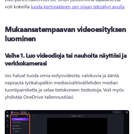
voit kokeilla 
luoda kertojaäänen sen sijaan tekoälyn avulla
. 
Mukaansatempaavan videoesityksen
luominen
Vaihe 1.
Luo videodioja tai nauhoita näyttösi ja
verkkokamerasi
Jos haluat tuoda omia esitysvideoita, valokuvia ja ääntä, 
napsauta työkalupalkin mediasisältövälilehden median 
tuontipainiketta ja selaa tietokoneen tiedostoja. Voit myös 
yhdistää OneDrive-tallennustilasi. 