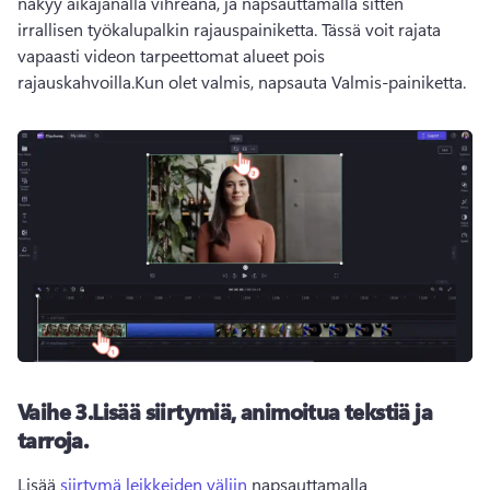
näkyy aikajanalla vihreänä, ja napsauttamalla sitten 
irrallisen työkalupalkin rajauspainiketta. 
Tässä voit rajata 
vapaasti videon tarpeettomat alueet pois 
rajauskahvoilla.
Kun olet valmis, napsauta Valmis-painiketta. 
Vaihe 3.
Lisää siirtymiä, animoitua tekstiä ja
tarroja.
Lisää 
siirtymä leikkeiden väliin
 napsauttamalla 