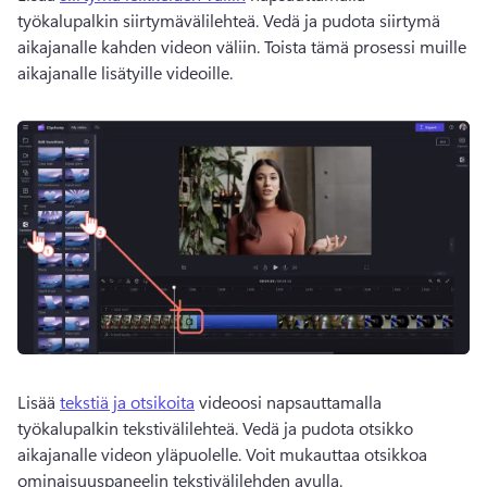
työkalupalkin siirtymävälilehteä. 
Vedä ja pudota siirtymä 
aikajanalle kahden videon väliin. 
Toista tämä prosessi muille 
aikajanalle lisätyille videoille. 
Lisää 
tekstiä ja otsikoita
 videoosi napsauttamalla 
työkalupalkin tekstivälilehteä. 
Vedä ja pudota otsikko 
aikajanalle videon yläpuolelle. 
Voit mukauttaa otsikkoa 
ominaisuuspaneelin tekstivälilehden avulla. 