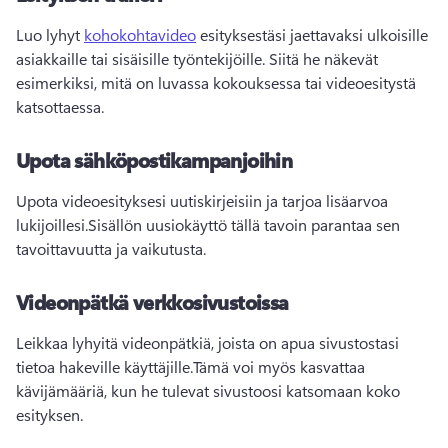
Luo lyhyt 
kohokohtavideo
 esityksestäsi jaettavaksi ulkoisille 
asiakkaille tai sisäisille työntekijöille. 
Siitä he näkevät 
esimerkiksi, mitä on luvassa kokouksessa tai videoesitystä 
katsottaessa.
Upota sähköpostikampanjoihin
Upota videoesityksesi uutiskirjeisiin ja tarjoa lisäarvoa 
lukijoillesi.
Sisällön uusiokäyttö tällä tavoin parantaa sen 
tavoittavuutta ja vaikutusta.
Videonpätkä verkkosivustoissa
Leikkaa lyhyitä videonpätkiä, joista on apua sivustostasi 
tietoa hakeville käyttäjille.
Tämä voi myös kasvattaa 
kävijämääriä, kun he tulevat sivustoosi katsomaan koko 
esityksen.