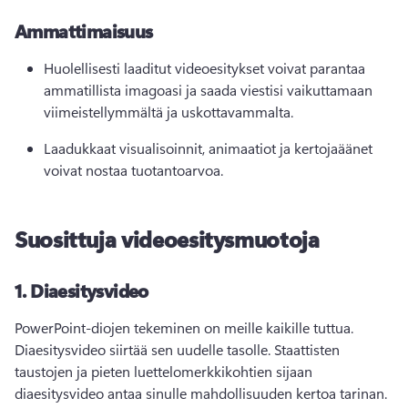
Ammattimaisuus
Huolellisesti laaditut videoesitykset voivat parantaa 
ammatillista imagoasi ja saada viestisi vaikuttamaan 
viimeistellymmältä ja uskottavammalta.
Laadukkaat visualisoinnit, animaatiot ja kertojaäänet 
voivat nostaa tuotantoarvoa.
Suosittuja videoesitysmuotoja
1.
Diaesitysvideo
PowerPoint-diojen tekeminen on meille kaikille tuttua. 
Diaesitysvideo siirtää sen uudelle tasolle. 
Staattisten 
taustojen ja pieten luettelomerkkikohtien sijaan 
diaesitysvideo antaa sinulle mahdollisuuden kertoa tarinan. 