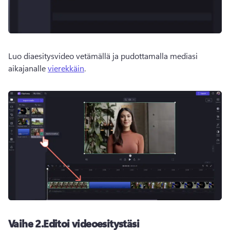
Luo diaesitysvideo vetämällä ja pudottamalla mediasi 
aikajanalle 
vierekkäin
. 
Vaihe 2.
Editoi videoesitystäsi