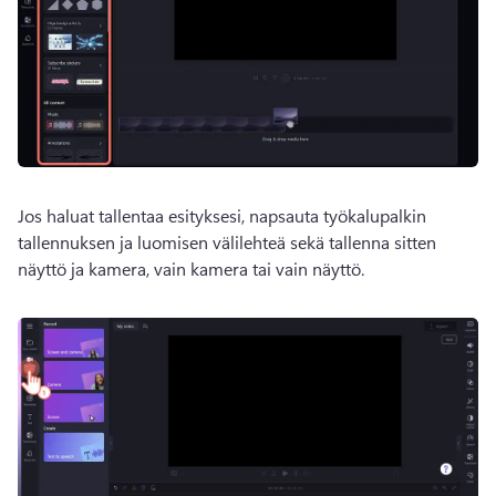
Jos haluat tallentaa esityksesi, napsauta työkalupalkin 
tallennuksen ja luomisen välilehteä sekä tallenna sitten 
näyttö ja kamera, vain kamera tai vain näyttö. 