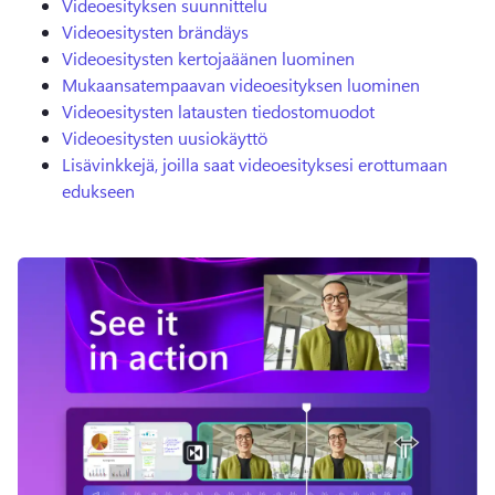
Videoesityksen suunnittelu
Videoesitysten brändäys
Videoesitysten kertojaäänen luominen
Mukaansatempaavan videoesityksen luominen
Videoesitysten latausten tiedostomuodot
Videoesitysten uusiokäyttö
Lisävinkkejä, joilla saat videoesityksesi erottumaan
edukseen