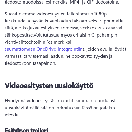
tiedostomuodoissa, esimerkiksi MP4- ja GIF-tiedostoina.
Suosittelemme videoesitysten tallentamista 1080p-
tarkkuudella hyvän kuvanlaadun takaamiseksi riippumatta 
siitä, aiotko jakaa esityksen somessa, verkkosivustossa vai 
sähköpostitse.
Voit tutustua myös erilaisiin Clipchampin 
vientivaihtoehtoihin (esimerkiksi 
saumattomaan OneDrive-integrointiin
), joiden avulla löydät 
varmasti tarvitsemasi laadun, helppokäyttöisyyden ja 
tiedostokoon tasapainon. 
Videoesitysten uusiokäyttö
Hyödynnä videoesitystäsi mahdollisimman tehokkaasti 
uusiokäyttämällä sitä eri tarkoituksiin.
Tässä on joitakin 
ideoita. 
Esityksen traileri