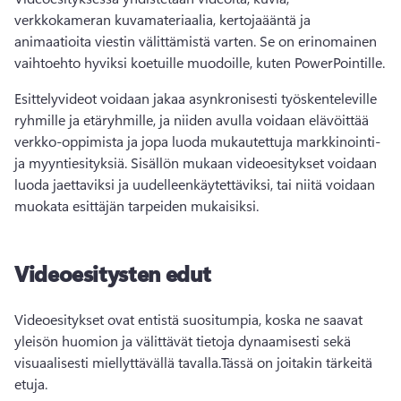
verkkokameran kuvamateriaalia, kertojaääntä ja 
animaatioita viestin välittämistä varten. 
Se on erinomainen 
vaihtoehto hyviksi koetuille muodoille, kuten PowerPointille.
Esittelyvideot voidaan jakaa asynkronisesti työskenteleville 
ryhmille ja etäryhmille, ja niiden avulla voidaan elävöittää 
verkko-oppimista ja jopa luoda mukautettuja markkinointi- 
ja myyntiesityksiä. 
Sisällön mukaan videoesitykset voidaan 
luoda jaettaviksi ja uudelleenkäytettäviksi, tai niitä voidaan 
muokata esittäjän tarpeiden mukaisiksi.
Videoesitysten edut
Videoesitykset ovat entistä suositumpia, koska ne saavat 
yleisön huomion ja välittävät tietoja dynaamisesti sekä 
visuaalisesti miellyttävällä tavalla.
Tässä on joitakin tärkeitä 
etuja.