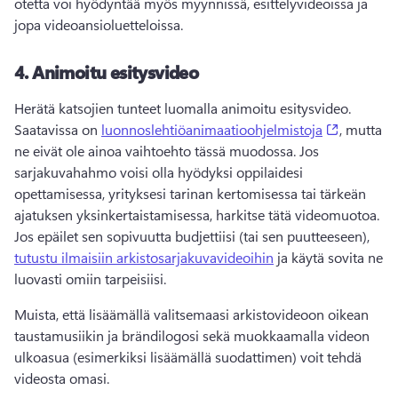
otetta voi hyödyntää myös myynnissä, esittelyvideoissa ja 
jopa videoansioluetteloissa. 
4.
Animoitu esitysvideo
Herätä katsojien tunteet luomalla animoitu esitysvideo. 
(opens in
Saatavissa on 
luonnoslehtiöanimaatioohjelmistoja
, mutta 
ne eivät ole ainoa vaihtoehto tässä muodossa. 
Jos 
sarjakuvahahmo voisi olla hyödyksi oppilaidesi 
opettamisessa, yrityksesi tarinan kertomisessa tai tärkeän 
ajatuksen yksinkertaistamisessa, harkitse tätä videomuotoa. 
Jos epäilet sen sopivuutta budjettiisi (tai sen puutteeseen), 
tutustu ilmaisiin arkistosarjakuvavideoihin
 ja käytä sovita ne 
luovasti omiin tarpeisiisi. 
Muista, että lisäämällä valitsemaasi arkistovideoon oikean 
taustamusiikin ja brändilogosi sekä muokkaamalla videon 
ulkoasua (esimerkiksi lisäämällä suodattimen) voit tehdä 
videosta omasi. 