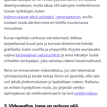
diaesitysvideoon, mutta takaa silti katsojien mielenkiinnon. 
Uusien työkalujen, kuten 
todenmukaiset teksti puheeksi -generaattorien
, avulla 
voidaan luoda äänikerronta eri kielillä muutamassa 
minuutissa. 
Kuvaa näyttöäsi verkossa vaivattomasti, leikkaa 
tarpeettomat kuvat pois ja korosta tärkeimmät kohdat 
grafiikalla, kuten nuolilla ja ympyröillä. 
Kirjoita seuraavaksi 
sopiva 
kertojaäänen selostusteksti
 ja anna tekoälyn luoda 
virheetön kertojaääni, joka selostaa videosi havainnollisesti. 
Tämä on erinomainen videoratkaisu, jos olet tekemässä 
ryhmäesitystä ja keräät tietoja tiimin eri jäseniltä, sillä näin 
voit tehdä yhdenmukaisen ja laadukkaan videon. 
Ratkaisu 
on erittäin hyödyllinen myös, jos järjestät verkko-
opintojakson tai verkkoseminaarin tai luot 
esittelyvideon
. 
3.
Videoesitys, jossa on puhuva pää