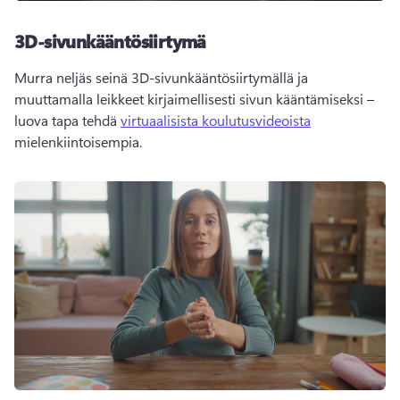
3D-sivunkääntösiirtymä
Murra neljäs seinä 3D-sivunkääntösiirtymällä ja 
muuttamalla leikkeet kirjaimellisesti sivun kääntämiseksi – 
luova tapa tehdä 
virtuaalisista koulutusvideoista
mielenkiintoisempia. 