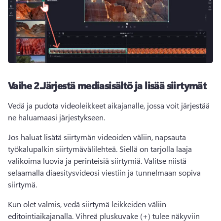
Vaihe 2.
Järjestä mediasisältö ja lisää siirtymät
Vedä ja pudota videoleikkeet aikajanalle, jossa voit järjestää 
ne haluamaasi järjestykseen.
Jos haluat lisätä siirtymän videoiden väliin, napsauta 
työkalupalkin siirtymävälilehteä. 
Siellä on tarjolla laaja 
valikoima luovia ja perinteisiä siirtymiä. Valitse niistä 
selaamalla diaesitysvideosi viestiin ja tunnelmaan sopiva 
siirtymä.
Kun olet valmis, vedä siirtymä leikkeiden väliin 
editointiaikajanalla. 
Vihreä pluskuvake (+) tulee näkyviin 