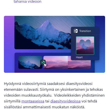
tahansa videoon
Hyödynnä videosiirtymiä saadaksesi diaesitysvideosi 
etenemään sulavasti. 
Siirtymä on yksinkertainen ja tehokas 
videoiden muokkaustyökalu. 
 Videoleikkeiden yhdistäminen 
siirtymillä 
montaaseissa
 tai 
diaesitysvideoissa
 voi tehdä 
sisällöstäsi ammattimaisesti muokatun näköistä. 