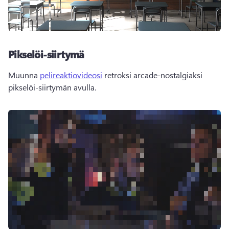
Pikselöi-siirtymä
Muunna 
pelireaktiovideosi
 retroksi arcade-nostalgiaksi 
pikselöi-siirtymän avulla. 