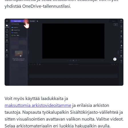
yhdistää OneDrive-tallennustilasi. 
Voit myös käyttää laadukkaita ja 
maksuttomia arkistovideoitamme
 ja erilaisia arkiston 
taustoja. 
Napsauta työkalupalkin Sisältökirjasto-välilehteä ja 
sitten visualisointien avattavan valikon nuolta. Valitse videot. 
Selaa arkistomateriaalin eri luokkia hakupalkin avulla. 