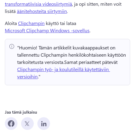
transformatiivisia videosiirtymiä
, ja opi sitten, miten voit 
lisätä 
äänitehosteita siirtymiin
. 
Aloita 
Clipchampin
 käyttö tai lataa 
Microsoft Clipchamp Windows -sovellus
. 
"Huomio!
 Tämän artikkelit kuvakaappaukset on 
tallennettu Clipchampin henkilökohtaiseen käyttöön 
tarkoitetusta versiosta.
Samat periaatteet pätevät 
Clipchampin työ- ja koulutileillä käytettäviin 
versioihin
." 
Jaa tämä julkaisu