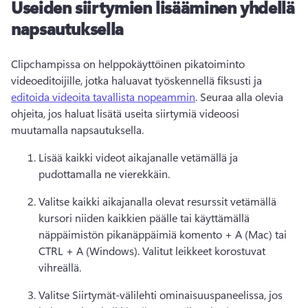
Useiden siirtymien lisääminen yhdellä
napsautuksella
Clipchampissa on helppokäyttöinen pikatoiminto 
videoeditoijille, jotka haluavat työskennellä fiksusti ja 
editoida videoita tavallista nopeammin
. 
Seuraa alla olevia 
ohjeita, jos haluat lisätä useita siirtymiä videoosi 
muutamalla napsautuksella.
Lisää kaikki videot aikajanalle vetämällä ja 
pudottamalla ne vierekkäin. 
Valitse kaikki aikajanalla olevat resurssit vetämällä 
kursori niiden kaikkien päälle tai käyttämällä 
näppäimistön pikanäppäimiä komento + A (Mac) tai 
CTRL + A (Windows). 
Valitut leikkeet korostuvat 
vihreällä. 
Valitse Siirtymät-välilehti ominaisuuspaneelissa, jos 