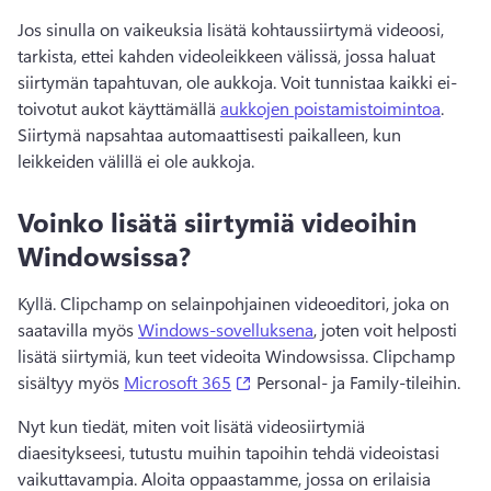
Jos sinulla on vaikeuksia lisätä kohtaussiirtymä videoosi, 
tarkista, ettei kahden videoleikkeen välissä, jossa haluat 
siirtymän tapahtuvan, ole aukkoja. 
Voit tunnistaa kaikki ei-
toivotut aukot käyttämällä 
aukkojen poistamistoimintoa
. 
Siirtymä napsahtaa automaattisesti paikalleen, kun 
leikkeiden välillä ei ole aukkoja.
Voinko lisätä siirtymiä videoihin
Windowsissa?
Kyllä. Clipchamp on selainpohjainen videoeditori, joka on 
saatavilla myös 
Windows-sovelluksena
, joten voit helposti 
lisätä siirtymiä, kun teet videoita Windowsissa. 
Clipchamp 
(opens in a new tab)
sisältyy myös 
Microsoft 365
 Personal- ja Family-tileihin. 
Nyt kun tiedät, miten voit lisätä videosiirtymiä 
diaesitykseesi, tutustu muihin tapoihin tehdä videoistasi 
vaikuttavampia. 
Aloita oppaastamme, jossa on erilaisia 