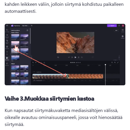
kahden leikkeen väliin, jolloin siirtymä kohdistuu paikalleen 
automaattisesti. 
Vaihe 3.
Muokkaa siirtymien kestoa
Kun napsautat siirtymäkuvaketta mediasisältöjen välissä, 
oikealle avautuu ominaisuuspaneeli, jossa voit hienosäätää 
siirtymää.