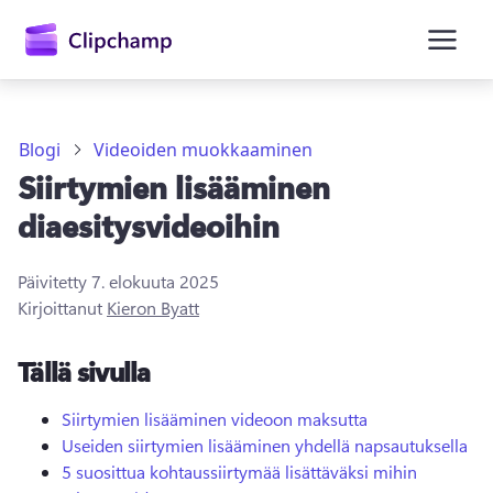
Blogi
Videoiden muokkaaminen
Siirtymien lisääminen
diaesitysvideoihin
Päivitetty
7. elokuuta 2025
Kirjaudu sisään
Kirjoittanut
Kieron Byatt
Kokeile maksutta
Tällä sivulla
Siirtymien lisääminen videoon maksutta
Useiden siirtymien lisääminen yhdellä napsautuksella
5 suosittua kohtaussiirtymää lisättäväksi mihin