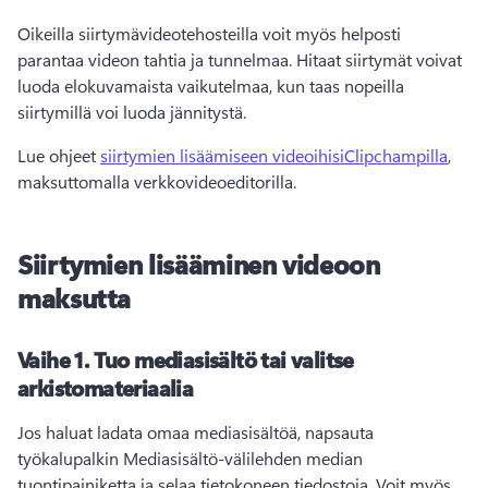
Oikeilla siirtymävideotehosteilla voit myös helposti 
parantaa videon tahtia ja tunnelmaa. 
Hitaat siirtymät voivat 
luoda elokuvamaista vaikutelmaa, kun taas nopeilla 
siirtymillä voi luoda jännitystä.
Lue ohjeet 
siirtymien lisäämiseen videoihisi
Clipchampilla
, 
maksuttomalla verkkovideoeditorilla. 
Siirtymien lisääminen videoon
maksutta
Vaihe 1.
Tuo mediasisältö tai valitse
arkistomateriaalia
Jos haluat ladata omaa mediasisältöä, napsauta 
työkalupalkin Mediasisältö-välilehden median 
tuontipainiketta ja selaa tietokoneen tiedostoja. Voit myös 