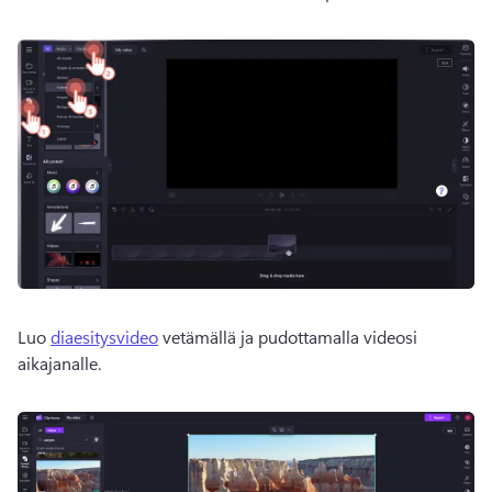
Luo 
diaesitysvideo
 vetämällä ja pudottamalla videosi 
aikajanalle. 