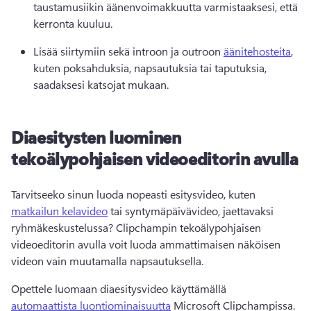
taustamusiikin äänenvoimakkuutta varmistaaksesi, että 
kerronta kuuluu. 
Lisää siirtymiin sekä introon ja outroon 
äänitehosteita
, 
kuten poksahduksia, napsautuksia tai taputuksia, 
saadaksesi katsojat mukaan. 
Diaesitysten luominen
tekoälypohjaisen videoeditorin avulla
Tarvitseeko sinun luoda nopeasti esitysvideo, kuten 
matkailun kelavideo
 tai syntymäpäivävideo, jaettavaksi 
ryhmäkeskustelussa? 
Clipchampin tekoälypohjaisen 
videoeditorin avulla voit luoda ammattimaisen näköisen 
videon vain muutamalla napsautuksella. 
Opettele luomaan diaesitysvideo käyttämällä 
automaattista luontiominaisuutta
 Microsoft Clipchampissa. 