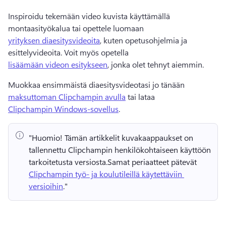
Inspiroidu tekemään video kuvista käyttämällä 
montaasityökalua tai opettele luomaan 
yrityksen diaesitysvideoita
, kuten opetusohjelmia ja 
esittelyvideoita. 
Voit myös opetella 
lisäämään videon esitykseen
, jonka olet tehnyt aiemmin. 
Muokkaa ensimmäistä diaesitysvideotasi jo tänään 
maksuttoman Clipchampin avulla
 tai lataa 
Clipchampin Windows-sovellus
. 
"Huomio!
 Tämän artikkelit kuvakaappaukset on 
tallennettu Clipchampin henkilökohtaiseen käyttöön 
tarkoitetusta versiosta.
Samat periaatteet pätevät 
Clipchampin työ- ja koulutileillä käytettäviin 
versioihin
." 