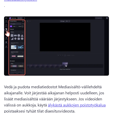
. 
Vedä ja pudota mediatiedostot Mediasisältö-välilehdeltä 
aikajanalle. 
Voit järjestää aikajanan helposti uudelleen, jos 
lisäät mediasisältöä väärään järjestykseen. 
Jos videoiden 
välissä on aukkoja, käytä 
älykästä aukkojen poistotyökalua
poistaaksesi tyhjät tilat diaesitysvideosta. 