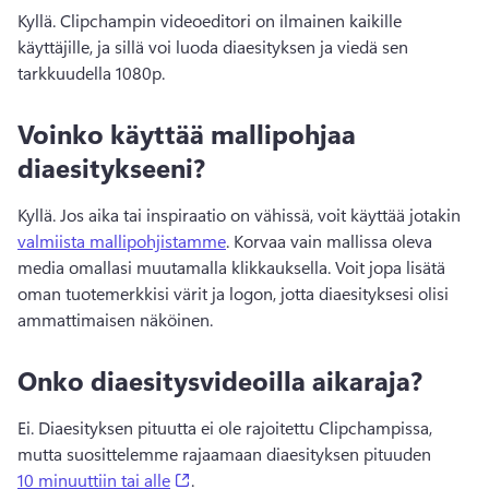
Kyllä. Clipchampin videoeditori on ilmainen kaikille 
käyttäjille, ja sillä voi luoda diaesityksen ja viedä sen 
tarkkuudella 1080p.
Voinko käyttää mallipohjaa
diaesitykseeni?
Kyllä. Jos aika tai inspiraatio on vähissä, voit käyttää jotakin 
valmiista mallipohjistamme
. Korvaa vain mallissa oleva 
media omallasi muutamalla klikkauksella. Voit jopa lisätä 
oman tuotemerkkisi värit ja logon, jotta diaesityksesi olisi 
ammattimaisen näköinen.
Onko diaesitysvideoilla aikaraja?
Ei. Diaesityksen pituutta ei ole rajoitettu Clipchampissa, 
mutta suosittelemme rajaamaan diaesityksen pituuden 
(opens in a new tab)
10 minuuttiin tai alle
.