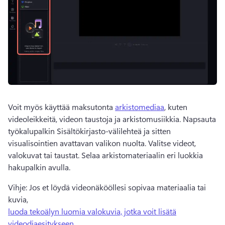
Voit myös käyttää maksutonta 
arkistomediaa
, kuten 
videoleikkeitä, videon taustoja ja arkistomusiikkia. 
Napsauta 
työkalupalkin Sisältökirjasto-välilehteä ja sitten 
visualisointien avattavan valikon nuolta. Valitse videot, 
valokuvat tai taustat. 
Selaa arkistomateriaalin eri luokkia 
hakupalkin avulla. 
Vihje: Jos et löydä videonäkööllesi sopivaa materiaalia tai 
kuvia, 
luoda tekoälyn luomia valokuvia, jotka voit lisätä
videodiaesitykseen