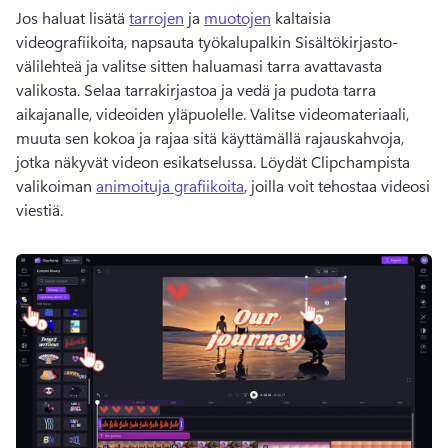
Jos haluat lisätä 
tarrojen
 ja 
muotojen
 kaltaisia 
videografiikoita, napsauta työkalupalkin Sisältökirjasto-
välilehteä ja valitse sitten haluamasi tarra avattavasta 
valikosta. 
Selaa tarrakirjastoa ja vedä ja pudota tarra 
aikajanalle, videoiden yläpuolelle. 
Valitse videomateriaali, 
muuta sen kokoa ja rajaa sitä käyttämällä rajauskahvoja, 
jotka näkyvät videon esikatselussa. 
Löydät Clipchampista 
valikoiman 
animoituja grafiikoita
, joilla voit tehostaa videosi 
viestiä. 