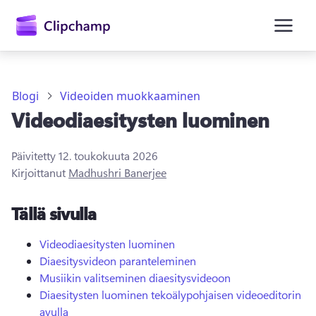
Blogi
Videoiden muokkaaminen
Videodiaesitysten luominen
Päivitetty
12. toukokuuta 2026
Kirjoittanut
Madhushri Banerjee
Kirjaudu sisään
Tällä sivulla
Kokeile maksutta
Videodiaesitysten luominen
Diaesitysvideon paranteleminen
Musiikin valitseminen diaesitysvideoon
Diaesitysten luominen tekoälypohjaisen videoeditorin
avulla