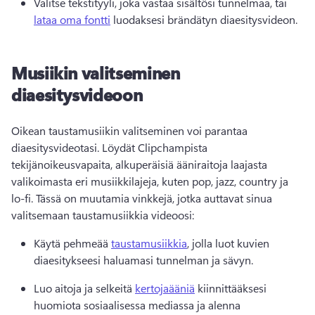
Valitse tekstityyli, joka vastaa sisältösi tunnelmaa, tai 
lataa oma fontti
 luodaksesi brändätyn diaesitysvideon. 
Musiikin valitseminen
diaesitysvideoon
Oikean taustamusiikin valitseminen voi parantaa 
diaesitysvideotasi. 
Löydät Clipchampista 
tekijänoikeusvapaita, alkuperäisiä ääniraitoja laajasta 
valikoimasta eri musiikkilajeja, kuten pop, jazz, country ja 
lo-fi. 
Tässä on muutamia vinkkejä, jotka auttavat sinua 
valitsemaan taustamusiikkia videoosi:
Käytä pehmeää 
taustamusiikkia
, jolla luot kuvien 
diaesitykseesi haluamasi tunnelman ja sävyn. 
Luo aitoja ja selkeitä 
kertojaääniä
 kiinnittääksesi 
huomiota sosiaalisessa mediassa ja alenna 