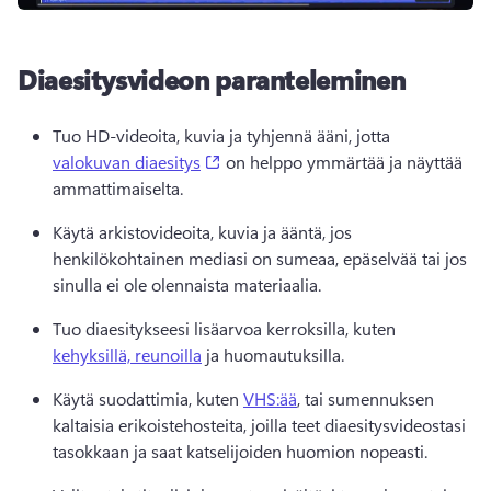
Diaesitysvideon paranteleminen
Tuo HD-videoita, kuvia ja tyhjennä ääni, jotta 
(opens in a new tab)
valokuvan diaesitys
 on helppo ymmärtää ja näyttää 
ammattimaiselta. 
Käytä arkistovideoita, kuvia ja ääntä, jos 
henkilökohtainen mediasi on sumeaa, epäselvää tai jos 
sinulla ei ole olennaista materiaalia. 
Tuo diaesitykseesi lisäarvoa kerroksilla, kuten 
kehyksillä, reunoilla
 ja huomautuksilla. 
Käytä suodattimia, kuten 
VHS:ää
, tai sumennuksen 
kaltaisia erikoistehosteita, joilla teet diaesitysvideostasi 
tasokkaan ja saat katselijoiden huomion nopeasti. 