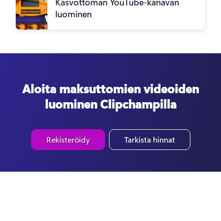
Kasvottoman YouTube-kanavan
luominen
Aloita maksuttomien videoiden
luominen Clipchampilla
Rekisteröidy
Tarkista hinnat