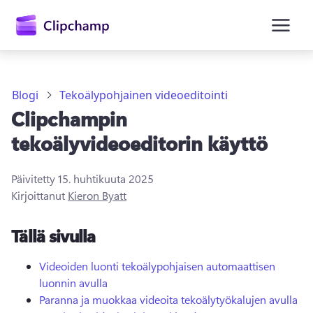
Blogi
Tekoälypohjainen videoeditointi
Clipchampin
tekoälyvideoeditorin käyttö
Päivitetty
15. huhtikuuta 2025
Kirjaudu sisään
Kirjoittanut
Kieron Byatt
Kokeile maksutta
Tällä sivulla
Videoiden luonti tekoälypohjaisen automaattisen
luonnin avulla
Paranna ja muokkaa videoita tekoälytyökalujen avulla