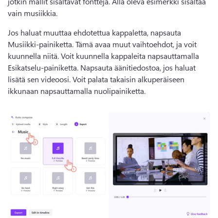
jotkin mallit sisältävät fontteja. 
Alla oleva esimerkki sisältää 
vain musiikkia. 
Jos haluat muuttaa ehdotettua kappaletta, napsauta 
Musiikki-painiketta. Tämä avaa muut vaihtoehdot, ja voit 
kuunnella niitä. 
Voit kuunnella kappaleita napsauttamalla 
Esikatselu-painiketta. Napsauta äänitiedostoa, jos haluat 
lisätä sen videoosi. 
Voit palata takaisin alkuperäiseen 
ikkunaan napsauttamalla nuolipainiketta.