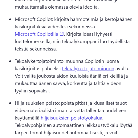
mukauttamalla olemassa olevia ideoita. 
Microsoft Copilot: kirjoita hahmotelmia ja kertojaäänen 
käsikirjoituksia videollesi sekunneissa 
(opens in a new tab)
Microsoft Copilotilla
. 
Kirjoita ideasi lyhyesti 
luettelomerkeillä, niin tekoälykumppani luo täydellistä 
tekstiä sekunneissa. 
Tekoälykertojatoiminto: muunna Copilotin luoma 
käsikirjoitus puheeksi 
tekoälykertojatoiminnon
 avulla. 
Voit valita joukosta aidon kuuloisia ääniä eri kielillä ja 
mukauttaa äänen sävyä, korkeutta ja tahtia videon 
tyyliin sopivaksi.
Hiljaisuuksien poisto: poista pitkät ja kiusalliset tauot 
videomateriaalista ilman tarvetta tallentaa uudelleen 
käyttämällä 
hiljaisuuksien poistotyökalua
. 
Tekoälypohjainen automaattinen leikkaustyökalu löytää 
tarpeettomat hiljaisuudet automaattisesti, ja voit 