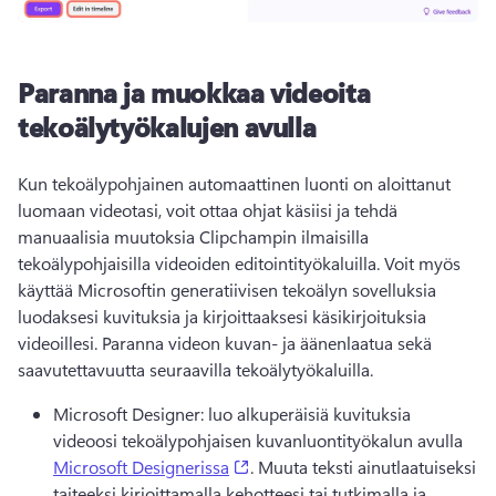
Paranna ja muokkaa videoita
tekoälytyökalujen avulla
Kun tekoälypohjainen automaattinen luonti on aloittanut 
luomaan videotasi, voit ottaa ohjat käsiisi ja tehdä 
manuaalisia muutoksia Clipchampin ilmaisilla 
tekoälypohjaisilla videoiden editointityökaluilla. 
Voit myös 
käyttää Microsoftin generatiivisen tekoälyn sovelluksia 
luodaksesi kuvituksia ja kirjoittaaksesi käsikirjoituksia 
videoillesi. 
Paranna videon kuvan- ja äänenlaatua sekä 
saavutettavuutta seuraavilla tekoälytyökaluilla. 
Microsoft Designer: luo alkuperäisiä kuvituksia 
videoosi tekoälypohjaisen kuvanluontityökalun avulla 
(opens in a new tab)
Microsoft Designerissa
. 
Muuta teksti ainutlaatuiseksi 
taiteeksi kirjoittamalla kehotteesi tai tutkimalla ja 