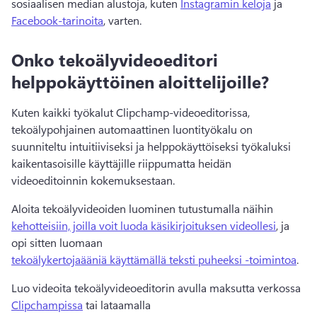
sosiaalisen median alustoja, kuten 
Instagramin keloja
 ja 
Facebook-tarinoita
, varten. 
Onko tekoälyvideoeditori
helppokäyttöinen aloittelijoille?
Kuten kaikki työkalut Clipchamp-videoeditorissa, 
tekoälypohjainen automaattinen luontityökalu on 
suunniteltu intuitiiviseksi ja helppokäyttöiseksi työkaluksi 
kaikentasoisille käyttäjille riippumatta heidän 
videoeditoinnin kokemuksestaan.
Aloita tekoälyvideoiden luominen tutustumalla näihin 
kehotteisiin, joilla voit luoda käsikirjoituksen videollesi
, ja 
opi sitten luomaan 
tekoälykertojaääniä käyttämällä teksti puheeksi -toimintoa
. 
Luo videoita tekoälyvideoeditorin avulla maksutta verkossa 
Clipchampissa
 tai lataamalla 