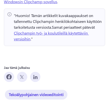
Windowsin Clipchamp-sovellus
. 
"Huomio!
 Tämän artikkelit kuvakaappaukset on 
tallennettu Clipchampin henkilökohtaiseen käyttöön 
tarkoitetusta versiosta.
Samat periaatteet pätevät 
Clipchampin työ- ja koulutileillä käytettäviin 
versioihin
." 
Jaa tämä julkaisu
Tekoälypohjainen videoeditointi