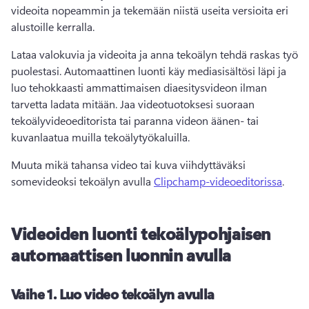
videoita nopeammin ja tekemään niistä useita versioita eri 
alustoille kerralla. 
Lataa valokuvia ja videoita ja anna tekoälyn tehdä raskas työ 
puolestasi. 
Automaattinen luonti käy mediasisältösi läpi ja 
luo tehokkaasti ammattimaisen diaesitysvideon ilman 
tarvetta ladata mitään. 
Jaa videotuotoksesi suoraan 
tekoälyvideoeditorista tai paranna videon äänen- tai 
kuvanlaatua muilla tekoälytyökaluilla. 
Muuta mikä tahansa video tai kuva viihdyttäväksi 
somevideoksi tekoälyn avulla 
Clipchamp-videoeditorissa
. 
Videoiden luonti tekoälypohjaisen
automaattisen luonnin avulla
Vaihe 1.
Luo video tekoälyn avulla