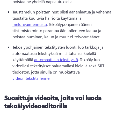
poistaa ne yhdellä napsautuksella.
Taustamelun poistaminen: siisti äänenlaatua ja vähennä 
taustalta kuuluvia häiriöitä käyttämällä 
melunvaimennusta
. 
Tekoälypohjainen äänen 
siistimistoiminto parantaa äänitallenteen laatua ja 
poistaa huminan, kaiun ja muut ei-toivotut äänet.
Tekoälypohjainen tekstitysten luonti: luo tarkkoja ja 
automaattisia tekstityksiä millä tahansa kielellä 
käyttämällä 
automaattista tekstitystä
. 
Tekoäly luo 
videollesi tekstitykset haluamallasi kielellä sekä 
SRT-
tiedoston, jotta sinulla on muokattava 
videon tekstitallenne
. 
Suosittuja videoita, joita voi luoda
tekoälyvideoeditorilla