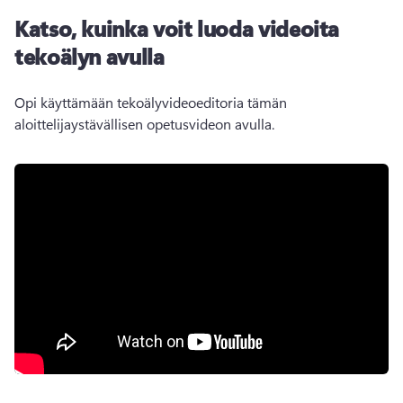
Katso, kuinka voit luoda videoita
tekoälyn avulla
Opi käyttämään tekoälyvideoeditoria tämän 
aloittelijaystävällisen opetusvideon avulla.