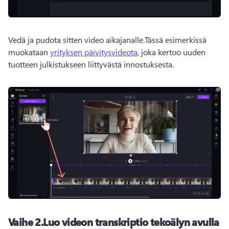
Vedä ja pudota sitten video aikajanalle.
Tässä esimerkissä 
muokataan 
yrityksen päivitysvideota
, joka kertoo uuden 
tuotteen julkistukseen liittyvästä innostuksesta. 
Vaihe 2.
Luo videon transkriptio tekoälyn avulla