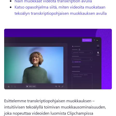
Näin muokkaat videota transkription avulla
Katso opasohjelma siitä, miten videoita muokataan
tekoälyn transkriptiopohjaisen muokkauksen avulla
Esittelemme transkriptiopohjaisen muokkauksen – 
intuitiivisen tekoälyllä toimivan muokkausominaisuuden, 
joka nopeuttaa videoiden luomista Clipchampissa 