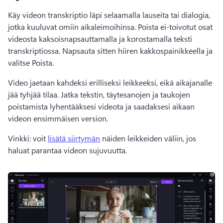
Käy videon transkriptio läpi selaamalla lauseita tai dialogia, 
jotka kuuluvat omiin aikaleimoihinsa. 
Poista ei-toivotut osat 
videosta kaksoisnapsauttamalla ja korostamalla teksti 
transkriptiossa. Napsauta sitten hiiren kakkospainikkeella ja 
valitse Poista.
Video jaetaan kahdeksi erilliseksi leikkeeksi, eikä aikajanalle 
jää tyhjää tilaa. 
Jatka tekstin, täytesanojen ja taukojen 
poistamista lyhentääksesi videota ja saadaksesi aikaan 
videon ensimmäisen version.
Vinkki: voit 
lisätä siirtymän
 näiden leikkeiden väliin, jos 
haluat parantaa videon sujuvuutta. 