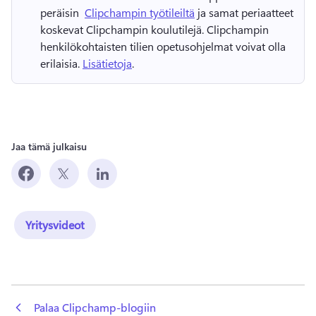
peräisin ⁠ 
Clipchampin työtileiltä
 ja samat periaatteet 
koskevat Clipchampin koulutilejä. 
Clipchampin 
henkilökohtaisten tilien opetusohjelmat voivat olla 
erilaisia. 
Lisätietoja
. 
Jaa tämä julkaisu
Yritysvideot
 Palaa Clipchamp-blogiin