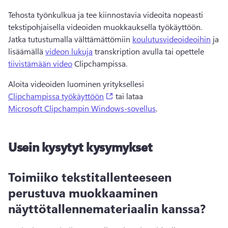
Tehosta työnkulkua ja tee kiinnostavia videoita nopeasti 
tekstipohjaisella videoiden muokkauksella työkäyttöön. 
Jatka tutustumalla välttämättömiin 
koulutusvideoideoihin
 ja 
lisäämällä 
videon lukuja
 transkription avulla tai opettele 
tiivistämään video
 Clipchampissa. 
Aloita videoiden luominen yrityksellesi 
(opens in a new tab)
Clipchampissa työkäyttöön
 tai lataa 
Microsoft Clipchampin Windows-sovellus
. 
Usein kysytyt kysymykset
Toimiiko tekstitallenteeseen
perustuva muokkaaminen
näyttötallennemateriaalin kanssa?