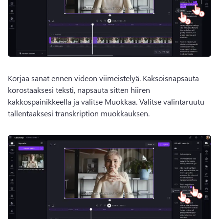
Korjaa sanat ennen videon viimeistelyä. 
Kaksoisnapsauta 
korostaaksesi teksti, napsauta sitten hiiren 
kakkospainikkeella ja valitse Muokkaa. 
Valitse valintaruutu 
tallentaaksesi transkription muokkauksen.