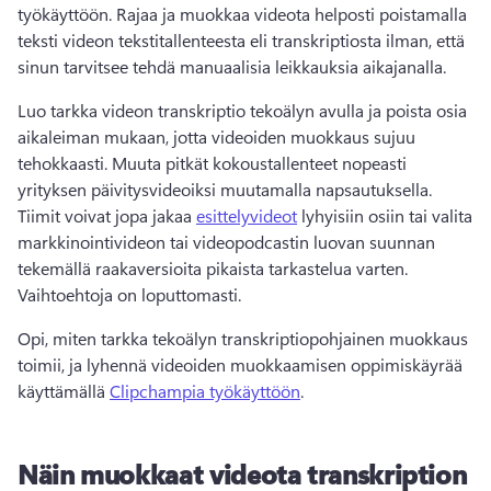
työkäyttöön. 
Rajaa ja muokkaa videota helposti poistamalla 
teksti videon tekstitallenteesta eli transkriptiosta ilman, että 
sinun tarvitsee tehdä manuaalisia leikkauksia aikajanalla.
Luo tarkka videon transkriptio tekoälyn avulla ja poista osia 
aikaleiman mukaan, jotta videoiden muokkaus sujuu 
tehokkaasti. 
Muuta pitkät kokoustallenteet nopeasti 
yrityksen päivitysvideoiksi muutamalla napsautuksella. 
Tiimit voivat jopa jakaa 
esittelyvideot
 lyhyisiin osiin tai valita 
markkinointivideon tai videopodcastin luovan suunnan 
tekemällä raakaversioita pikaista tarkastelua varten. 
Vaihtoehtoja on loputtomasti.
Opi, miten tarkka tekoälyn transkriptiopohjainen muokkaus 
toimii, ja lyhennä videoiden muokkaamisen oppimiskäyrää 
käyttämällä 
Clipchampia työkäyttöön
. 
Näin muokkaat videota transkription