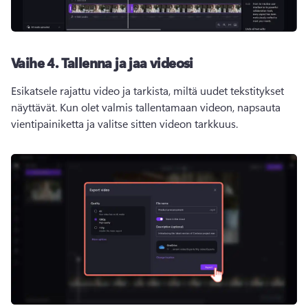
Vaihe 4.
Tallenna ja jaa videosi
Esikatsele rajattu video ja tarkista, miltä uudet tekstitykset 
näyttävät. 
Kun olet valmis tallentamaan videon, napsauta 
vientipainiketta ja valitse sitten videon tarkkuus.