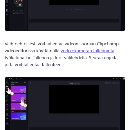
Vaihtoehtoisesti voit tallentaa videon suoraan Clipchamp-
videoeditorissa käyttämällä 
verkkokameran tallenninta
työkalupalkin Tallenna ja luo -välilehdellä. 
Seuraa ohjeita, 
jotta voit tallentaa tallenteen.