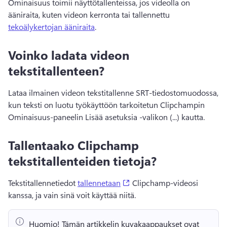
Ominaisuus toimii näyttötallenteissa, jos videolla on 
ääniraita, kuten videon kerronta tai tallennettu 
tekoälykertojan ääniraita
. 
Voinko ladata videon
tekstitallenteen?
Lataa ilmainen videon tekstitallenne 
SRT-tiedostomuodossa, 
kun teksti on luotu työkäyttöön tarkoitetun Clipchampin 
Ominaisuus-paneelin Lisää asetuksia -valikon (...) kautta.
Tallentaako Clipchamp
tekstitallenteiden tietoja?
(opens in a new tab)
Tekstitallennetiedot 
tallennetaan
 Clipchamp-videosi 
kanssa, ja vain sinä voit käyttää niitä. 
Huomio!
 Tämän artikkelin kuvakaappaukset ovat 