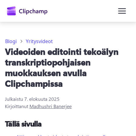
Blogi
Yritysvideot
Videoiden editointi tekoälyn
transkriptiopohjaisen
muokkauksen avulla
Clipchampissa
Kirjaudu sisään
Kokeile maksutta
Julkaistu
7. elokuuta 2025
Kirjoittanut
Madhushri Banerjee
Tällä sivulla