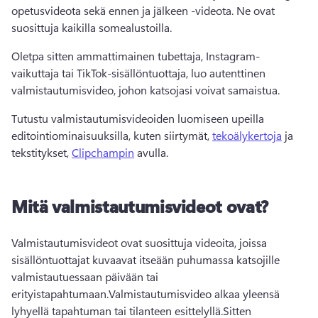
opetusvideota sekä ennen ja jälkeen -videota. Ne ovat 
suosittuja kaikilla somealustoilla.
Oletpa sitten ammattimainen tubettaja, Instagram-
vaikuttaja tai TikTok-sisällöntuottaja, luo autenttinen 
valmistautumisvideo, johon katsojasi voivat samaistua.
Tutustu valmistautumisvideoiden luomiseen upeilla 
editointiominaisuuksilla, kuten siirtymät, 
tekoälykertoja
 ja 
tekstitykset, 
Clipchampin
 avulla. 
Mitä valmistautumisvideot ovat?
Valmistautumisvideot ovat suosittuja videoita, joissa 
sisällöntuottajat kuvaavat itseään puhumassa katsojille 
valmistautuessaan päivään tai 
erityistapahtumaan.
Valmistautumisvideo alkaa yleensä 
lyhyellä tapahtuman tai tilanteen esittelyllä.
Sitten 