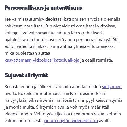
Persoonallisuus ja autenttisuus
Tee valmistautumisvideoistasi katsomisen arvoisia olemalla 
rohkeasti oma itsesi.
Kun olet aidosti oma itsesi videoissa, 
katsojasi voivat samaistua sinuun.
Kerro rehellisesti 
ajatuksistasi ja tunteistasi sekä anna persoonasi näkyä. Älä 
editoi videoitasi liikaa. 
Tämä auttaa yhteisösi luomisessa, 
mikä puolestaan auttaa 
kasvattamaan videoidesi katseluaikoja
 ja osallistumista. 
Sujuvat siirtymät
Korosta ennen ja jälkeen -videoita ainutlaatuisten 
siirtymien
avulla. 
Kokeile ammattimaisia siirtymiä, esimerkiksi 
häivytyksiä, pikasiirtymiä, häiriösiirtymiä, pyyhkäisysiirtymiä 
ja monia muita. 
Siirtymien avulla voit myös määrittää 
videosi tahdin. 
Voit myös sijoittaa useamman visualisoinnin 
valmistautumisesta 
jaetun näytön videoeditorin
 avulla. 