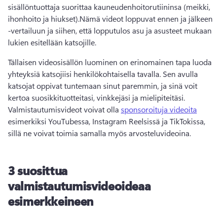
sisällöntuottaja suorittaa kauneudenhoitorutiininsa (meikki, 
ihonhoito ja hiukset).
Nämä videot loppuvat ennen ja jälkeen 
-vertailuun ja siihen, että lopputulos asu ja asusteet mukaan 
lukien esitellään katsojille.
Tällaisen videosisällön luominen on erinomainen tapa luoda 
yhteyksiä katsojiisi henkilökohtaisella tavalla. Sen avulla 
katsojat oppivat tuntemaan sinut paremmin, ja sinä voit 
kertoa suosikkituotteitasi, vinkkejäsi ja mielipiteitäsi. 
Valmistautumisvideot voivat olla 
sponsoroituja videoita
esimerkiksi YouTubessa, Instagram Reelsissä ja TikTokissa, 
sillä ne voivat toimia samalla myös arvosteluvideoina. 
3 suosittua
valmistautumisvideoideaa
esimerkkeineen