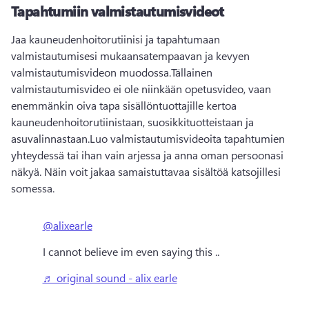
Tapahtumiin valmistautumisvideot
Jaa kauneudenhoitorutiinisi ja tapahtumaan 
valmistautumisesi mukaansatempaavan ja kevyen 
valmistautumisvideon muodossa.
Tällainen 
valmistautumisvideo ei ole niinkään opetusvideo, vaan 
enemmänkin oiva tapa sisällöntuottajille kertoa 
kauneudenhoitorutiinistaan, suosikkituotteistaan ja 
asuvalinnastaan.
Luo valmistautumisvideoita tapahtumien 
yhteydessä tai ihan vain arjessa ja anna oman persoonasi 
näkyä. Näin voit jakaa samaistuttavaa sisältöä katsojillesi 
somessa.
@alixearle
I cannot believe im even saying this ..
♬ original sound - alix earle