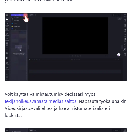
Voit käyttää valmistautumisvideoissasi myös 
tekijänoikeusvapaata mediasisältöä
. 
Napsauta työkalupalkin 
Videokirjasto-välilehteä ja hae arkistomateriaalia eri 
luokista. 