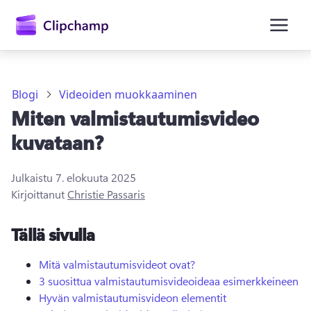
Blogi
Videoiden muokkaaminen
Miten valmistautumisvideo
kuvataan?
Julkaistu
7. elokuuta 2025
Kirjaudu sisään
Kirjoittanut
Christie Passaris
Kokeile maksutta
Tällä sivulla
Mitä valmistautumisvideot ovat?
3 suosittua valmistautumisvideoideaa esimerkkeineen
Hyvän valmistautumisvideon elementit