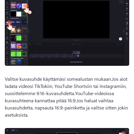
Valitse kuvasuhde käyttämäsi somealustan mukaan.
Jos aiot 
ladata videosi TikTokiin, YouTube Shortsiin tai Instagramiin, 
suosittelemme 9:16-kuvasuhdetta.
YouTube-videoissa 
kuvasuhteena kannattaa pitää 16:9.
Jos haluat vaihtaa 
kuvasuhdetta, napsauta 16:9-painiketta ja valitse sitten jokin 
asetuksista.