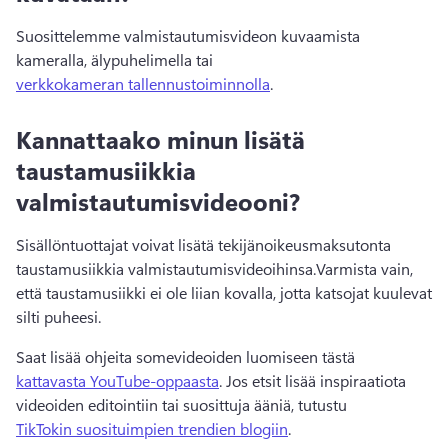
Suosittelemme valmistautumisvideon kuvaamista 
kameralla, älypuhelimella tai 
verkkokameran tallennustoiminnolla
. 
Kannattaako minun lisätä
taustamusiikkia
valmistautumisvideooni?
Sisällöntuottajat voivat lisätä tekijänoikeusmaksutonta 
taustamusiikkia valmistautumisvideoihinsa.
Varmista vain, 
että taustamusiikki ei ole liian kovalla, jotta katsojat kuulevat 
silti puheesi. 
Saat lisää ohjeita somevideoiden luomiseen tästä 
kattavasta YouTube-oppaasta
. 
Jos etsit lisää inspiraatiota 
videoiden editointiin tai suosittuja ääniä, tutustu 
TikTokin suosituimpien trendien blogiin
. 