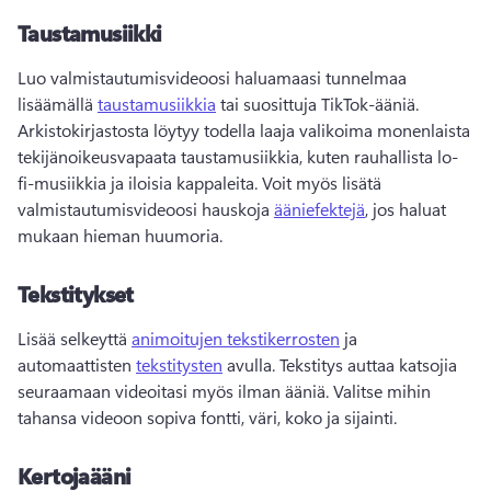
Taustamusiikki
Luo valmistautumisvideoosi haluamaasi tunnelmaa 
lisäämällä 
taustamusiikkia
 tai suosittuja TikTok-ääniä. 
Arkistokirjastosta löytyy todella laaja valikoima monenlaista 
tekijänoikeusvapaata taustamusiikkia, kuten rauhallista lo-
fi-musiikkia ja iloisia kappaleita. 
Voit myös lisätä 
valmistautumisvideoosi hauskoja 
ääniefektejä
, jos haluat 
mukaan hieman huumoria. 
Tekstitykset
Lisää selkeyttä 
animoitujen tekstikerrosten
 ja 
automaattisten 
tekstitysten
 avulla. 
Tekstitys auttaa katsojia 
seuraamaan videoitasi myös ilman ääniä. 
Valitse mihin 
tahansa videoon sopiva fontti, väri, koko ja sijainti. 
Kertojaääni