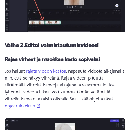
Vaihe 2.
Editoi valmistautumisvideosi
Rajaa virheet ja muokkaa kesto sopivaksi
Jos haluat 
rajata videon kestoa
, napsauta videota aikajanalla 
niin, että se näkyy vihreänä. 
Rajaa videon pituutta 
siirtämällä vihreitä kahvoja aikajanalla vasemmalle. 
Jos 
lyhennät videota liikaa, voit kumota tämän vetämällä 
vihreän kahvan takaisin oikealle.
Saat lisää ohjeita tästä 
(opens in a new tab)
ohjeartikkelista
. 