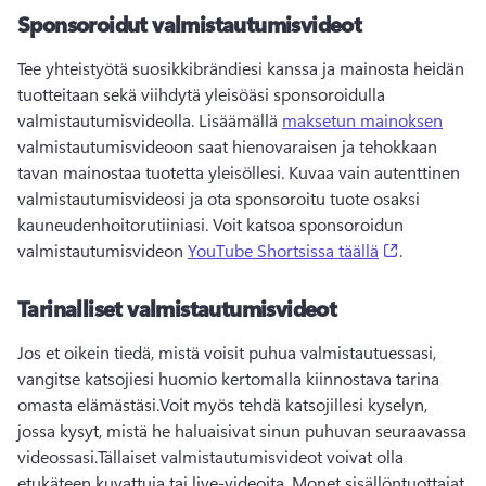
Sponsoroidut valmistautumisvideot
Tee yhteistyötä suosikkibrändiesi kanssa ja mainosta heidän 
tuotteitaan sekä viihdytä yleisöäsi sponsoroidulla 
valmistautumisvideolla. 
Lisäämällä 
maksetun mainoksen
valmistautumisvideoon saat hienovaraisen ja tehokkaan 
tavan mainostaa tuotetta yleisöllesi. 
Kuvaa vain autenttinen 
valmistautumisvideosi ja ota sponsoroitu tuote osaksi 
kauneudenhoitorutiiniasi. 
Voit katsoa sponsoroidun 
(opens in a
valmistautumisvideon 
YouTube Shortsissa täällä
. 
Tarinalliset valmistautumisvideot
Jos et oikein tiedä, mistä voisit puhua valmistautuessasi, 
vangitse katsojiesi huomio kertomalla kiinnostava tarina 
omasta elämästäsi.
Voit myös tehdä katsojillesi kyselyn, 
jossa kysyt, mistä he haluaisivat sinun puhuvan seuraavassa 
videossasi.
Tällaiset valmistautumisvideot voivat olla 
etukäteen kuvattuja tai live-videoita. 
Monet sisällöntuottajat 