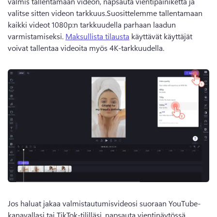
valmis tallentamaan videon, napsauta vientipainiketta ja 
valitse sitten videon tarkkuus.
Suosittelemme tallentamaan 
kaikki videot 1080p:n tarkkuudella parhaan laadun 
varmistamiseksi. 
Maksullista tilausta
 käyttävät käyttäjät 
voivat tallentaa videoita myös 4K-tarkkuudella. 
Jos haluat jakaa valmistautumisvideosi suoraan YouTube-
kanavallasi tai TikTok-tililläsi, napsauta vientinäytössä 