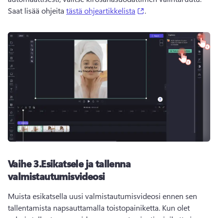
(opens in a new tab)
Saat lisää ohjeita 
tästä ohjeartikkelista
. 
Vaihe 3.
Esikatsele ja tallenna
valmistautumisvideosi
Muista esikatsella uusi valmistautumisvideosi ennen sen 
tallentamista napsauttamalla toistopainiketta. 
Kun olet 