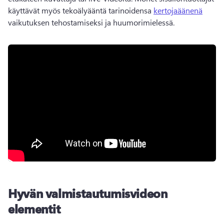
käyttävät myös tekoälyääntä tarinoidensa 
kertojaäänenä
vaikutuksen tehostamiseksi ja huumorimielessä. 
Hyvän valmistautumisvideon
elementit