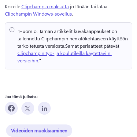
Kokeile 
Clipchampia maksutta
 jo tänään tai lataa 
Clipchampin Windows-sovellus
. 
"Huomio!
 Tämän artikkelit kuvakaappaukset on 
tallennettu Clipchampin henkilökohtaiseen käyttöön 
tarkoitetusta versiosta.
Samat periaatteet pätevät 
Clipchampin työ- ja koulutileillä käytettäviin 
versioihin
." 
Jaa tämä julkaisu
Videoiden muokkaaminen