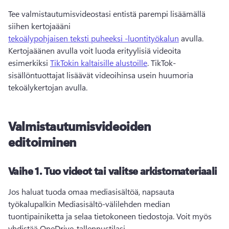
Tee valmistautumisvideostasi entistä parempi lisäämällä 
siihen kertojaääni 
tekoälypohjaisen teksti puheeksi -luontityökalun
 avulla. 
Kertojaäänen avulla voit luoda erityylisiä videoita 
esimerkiksi 
TikTokin kaltaisille alustoille
. 
TikTok-
sisällöntuottajat lisäävät videoihinsa usein huumoria 
tekoälykertojan avulla. 
Valmistautumisvideoiden
editoiminen
Vaihe 1.
Tuo videot tai valitse arkistomateriaali
Jos haluat tuoda omaa mediasisältöä, napsauta 
työkalupalkin Mediasisältö-välilehden median 
tuontipainiketta ja selaa tietokoneen tiedostoja. Voit myös 
yhdistää OneDrive-tallennustilasi. 