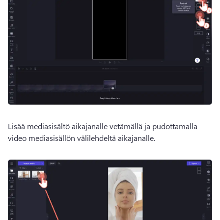
Lisää mediasisältö aikajanalle vetämällä ja pudottamalla 
video mediasisällön välilehdeltä aikajanalle.