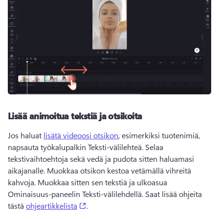
Lisää animoitua tekstiä ja otsikoita
Jos haluat 
lisätä videoosi otsikon
, esimerkiksi tuotenimiä, 
napsauta työkalupalkin Teksti-välilehteä. 
Selaa 
tekstivaihtoehtoja sekä vedä ja pudota sitten haluamasi 
aikajanalle. 
Muokkaa otsikon kestoa vetämällä vihreitä 
kahvoja. Muokkaa sitten sen tekstiä ja ulkoasua 
Ominaisuus-paneelin
 Teksti-välilehdellä. 
Saat lisää ohjeita 
(opens in a new tab)
tästä 
ohjeartikkelista
. 