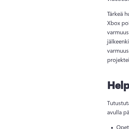
Tärkeä h
Xbox poi
varmuusk
jälkeenk
varmuusk
projekte
Help
Tutustut
avulla p
Opet