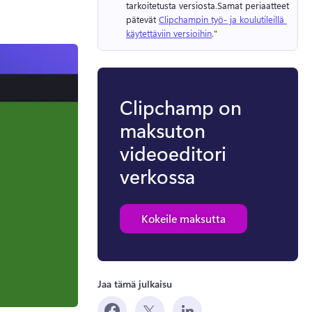
tarkoitetusta versiosta.
Samat periaatteet 
pätevät 
Clipchampin työ- ja koulutileillä 
käytettäviin versioihin
." 
Clipchamp on
maksuton
videoeditori
verkossa
Kokeile maksutta
Jaa tämä julkaisu