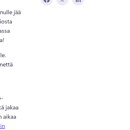
ulle jää 
osta 
ssa 
a!
e. 
mettä 
p-
ä jakaa 
aikaa 
in