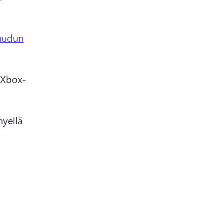
ruudun
a Xbox-
hyellä 