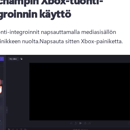
champin Xbox-tuonti-
groinnin käyttö
nti-integroinnit napsauttamalla mediasisällön 
inikkeen nuolta.
Napsauta sitten Xbox-painiketta.