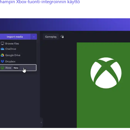
champin Xbox-tuonti-integroinnin käyttö