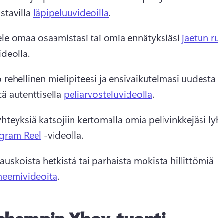
istavilla 
läpipeluuvideoilla
. 
ele omaa osaamistasi tai omia ennätyksiäsi 
jaetun 
ideolla. 
 rehellinen mielipiteesi ja ensivaikutelmasi uudest
tä autenttisella 
peliarvosteluvideolla
. 
hteyksiä katsojiin kertomalla omia pelivinkkejäsi ly
agram Reel
 -videolla. 
auskoista hetkistä tai parhaista mokista hillittömiä 
meemivideoita
. 