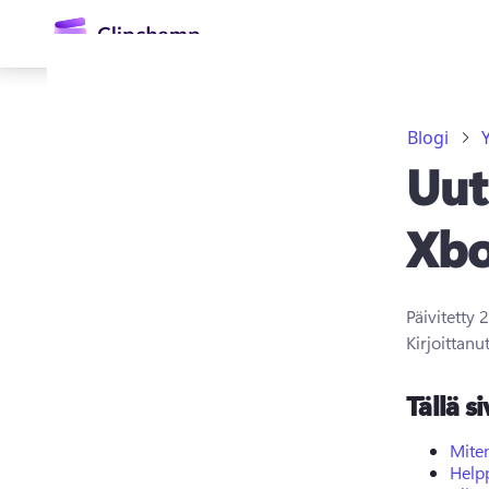
Blogi
Uut
Xbo
Päivitetty
2
Kirjaudu sisään
Kirjoittanu
Kokeile maksutta
Tällä si
Miten
Helpp