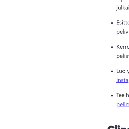
julka
Esitt
peliv
Kerro
pelis
Luo y
Inst
Tee h
peli