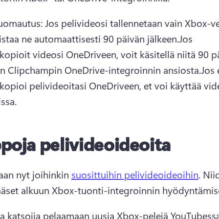
uomautus: Jos pelivideosi tallennetaan vain Xbox-ve
staa ne automaattisesti 90 päivän jälkeen.
Jos 
opioit videosi OneDriveen, voit käsitellä niitä 90 pä
in Clipchampin OneDrive-integroinnin ansiosta.
Jos e
opioi pelivideoitasi OneDriveen, et voi käyttää vide
issa.
poja pelivideoideoita
aan nyt joihinkin 
suosittuihin pelivideoideoihin
. Nii
ääset alkuun Xbox-tuonti-integroinnin hyödyntämise
a katsojia pelaamaan uusia Xbox-pelejä YouTubessa