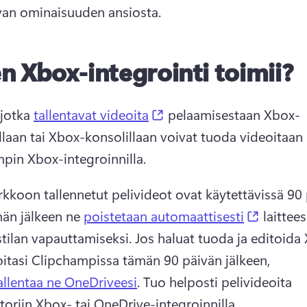
van ominaisuuden ansiosta. 
n Xbox-integrointi toimii?
(opens in a new tab)
 jotka 
tallentavat videoita
 pelaamisestaan Xbox-
illaan tai Xbox-konsolillaan voivat tuoda videoitaan 
pin Xbox-integroinnilla. 
kkoon tallennetut pelivideot ovat käytettävissä 90 
(opens 
män jälkeen ne 
poistetaan automaattisesti
 laitteesi
stilan vapauttamiseksi. 
Jos haluat tuoda ja editoida
oitasi Clipchampissa tämän 90 päivän jälkeen, 
allentaa ne OneDriveesi
. 
Tuo helposti pelivideoita 
toriin Xbox- tai OneDrive-integroinnilla.