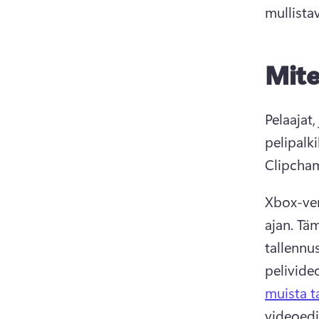
mullista
Mite
Pelaajat,
pelipalk
Clipcham
Xbox-ver
ajan. Tä
tallennu
pelivide
muista t
videoedi