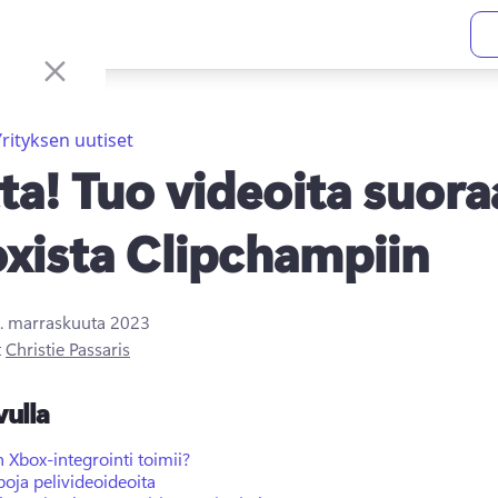
Yrityksen uutiset
ta! Tuo videoita suor
xista Clipchampiin
. marraskuuta 2023
t
Christie Passaris
vulla
 Xbox-integrointi toimii?
oja pelivideoideoita