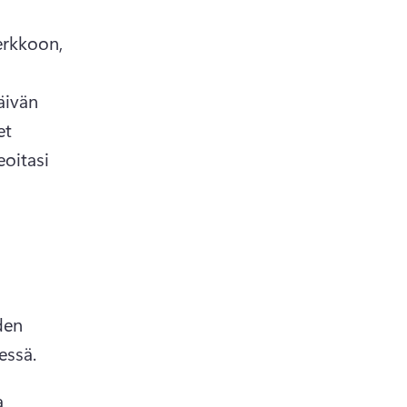
rkkoon, 
ivän 
t 
oitasi 
den 
ssä. 
 