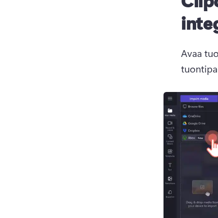
Clip
inte
Avaa tuo
tuontipa