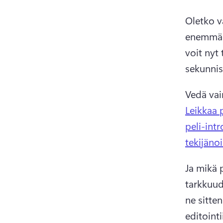
Oletko va
enemmän
voit nyt
sekunnis
Vedä vai
Leikkaa 
peli-intr
tekijäno
Ja mikä 
tarkkuude
ne sitte
editoint