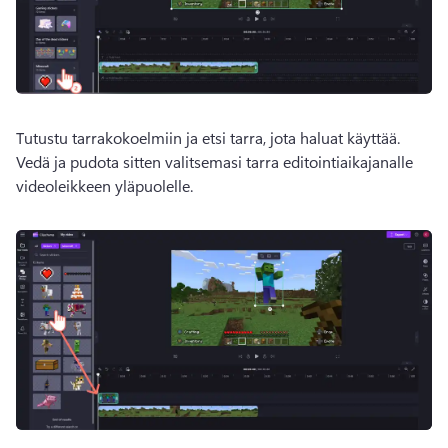
Tutustu tarrakokoelmiin ja etsi tarra, jota haluat käyttää. 
Vedä ja pudota sitten valitsemasi tarra editointiaikajanalle 
videoleikkeen yläpuolelle. 