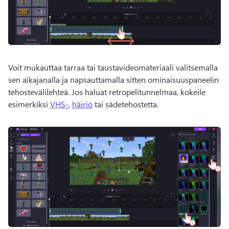
Voit mukauttaa tarraa tai taustavideomateriaali valitsemalla 
sen aikajanalla ja napsauttamalla sitten ominaisuuspaneelin 
tehostevälilehteä. Jos haluat retropelitunnelmaa, kokeile 
esimerkiksi 
VHS-
, 
häiriö
 tai sädetehostetta. 