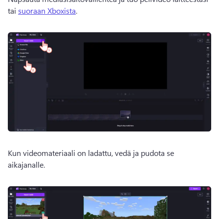
tai 
suoraan Xboxista
. 
Kun videomateriaali on ladattu, vedä ja pudota se 
aikajanalle. 