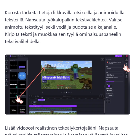
Korosta tärkeitä tietoja liikkuvilla otsikoilla ja animoiduilla 
teksteillä. Napsauta työkalupalkin tekstivälilehteä. Valitse 
animoitu tekstityyli sekä vedä ja pudota se aikajanalle. 
Kirjoita teksti ja muokkaa sen tyyliä ominaisuuspaneelin 
tekstivälilehdellä. 
Lisää videoosi realistinen tekoälykertojaääni. Napsauta 
työkalupalkin tallentamisen ja luomisen välilehteä ja valitse 