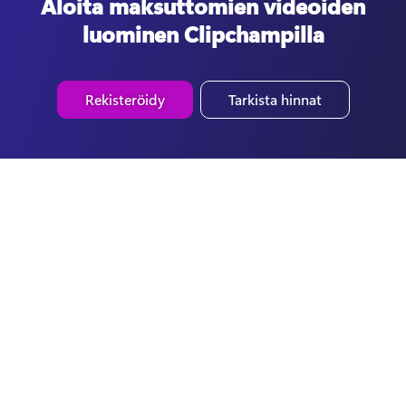
Aloita maksuttomien videoiden
luominen Clipchampilla
Rekisteröidy
Tarkista hinnat