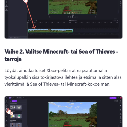
Vaihe 2. Valitse Minecraft- tai Sea of Thieves -
tarroja
Löydät ainutlaatuiset Xbox-pelitarrat napsauttamalla 
työkalupalkin sisältökirjastovälilehteä ja etsimällä sitten alas 
vierittämällä Sea of Thieves- tai Minecraft-kokoelman. 