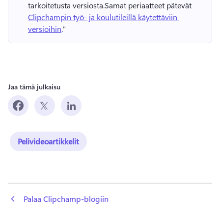
tarkoitetusta versiosta.
Samat periaatteet pätevät 
Clipchampin työ- ja koulutileillä käytettäviin 
versioihin
." 
Jaa tämä julkaisu
Pelivideoartikkelit
 Palaa Clipchamp-blogiin