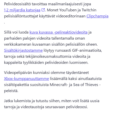
Pelivideosisältö tavoittaa maailmanlaajuisesti jopa 
(opens in a new tab)
1,2 miljardia katsojaa
. Monet YouTuben ja Twitchin 
pelisisällöntuottajat käyttävät videoeditorinaan 
Clipchampia
. 
Sillä voi luoda 
kuva kuvassa -pelireaktiovideoita
 ja 
parhaiden palojen videoita tallentamalla oman 
verkkokameran kuvaaman sisällön pelisisällön oheen. 
Sisältökirjastostamme
 löytyy runsaasti GIF-animaatioita, 
tarroja sekä tekijänoikeusmaksuttomia videoita ja 
kappaleita tyylikkäiden pelivideoiden luomiseen. 
Videopelipäivän kunniaksi olemme täydentäneet 
Xbox-kumppanuuttamme
 lisäämällä kaksi ainutlaatuista 
sisältöpakettia suosituista Minecraft- ja Sea of Thieves -
peleistä. 
Jatka lukemista ja tutustu siihen, miten voit lisätä uusia 
tarroja ja videotaustoja seuraavaan pelivideoosi. 