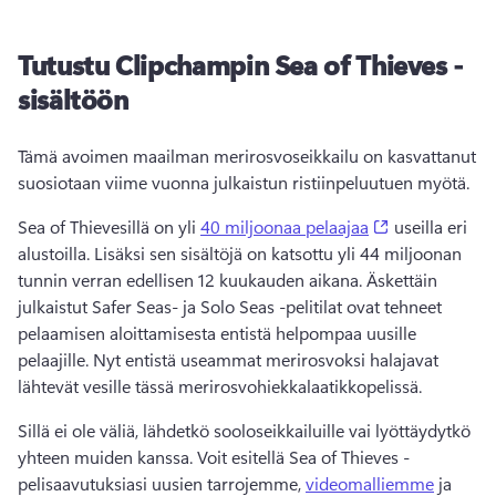
Tutustu Clipchampin Sea of Thieves -
sisältöön
Tämä avoimen maailman merirosvoseikkailu on kasvattanut 
suosiotaan viime vuonna julkaistun ristiinpeluutuen myötä. 
(opens in a n
Sea of Thievesillä on yli 
40 miljoonaa pelaajaa
 useilla eri 
alustoilla. Lisäksi sen sisältöjä on katsottu yli 44 miljoonan 
tunnin verran edellisen 12 kuukauden aikana. Äskettäin 
julkaistut Safer Seas- ja Solo Seas -pelitilat ovat tehneet 
pelaamisen aloittamisesta entistä helpompaa uusille 
pelaajille. Nyt entistä useammat merirosvoksi halajavat 
lähtevät vesille tässä merirosvohiekkalaatikkopelissä. 
Sillä ei ole väliä, lähdetkö sooloseikkailuille vai lyöttäydytkö 
yhteen muiden kanssa. Voit esitellä Sea of Thieves -
pelisaavutuksiasi uusien tarrojemme, 
videomalliemme
 ja 