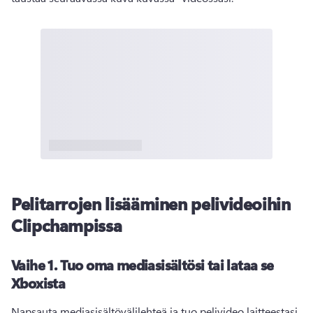
Pelitarrojen lisääminen pelivideoihin
Clipchampissa
Vaihe 1. Tuo oma mediasisältösi tai lataa se
Xboxista
Napsauta mediasisältövälilehteä ja tuo pelivideo laitteestasi 