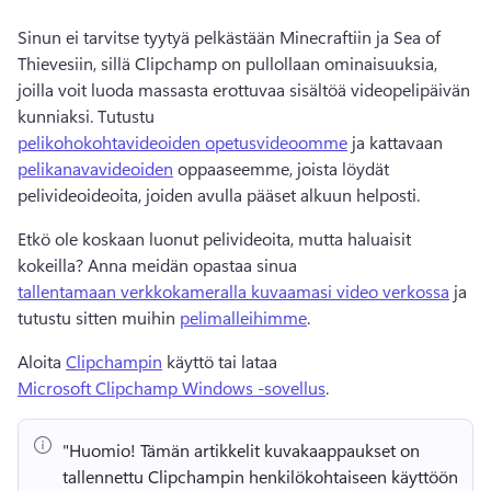
Sinun ei tarvitse tyytyä pelkästään Minecraftiin ja Sea of 
Thievesiin, sillä Clipchamp on pullollaan ominaisuuksia, 
joilla voit luoda massasta erottuvaa sisältöä videopelipäivän 
kunniaksi. Tutustu 
pelikohokohtavideoiden opetusvideoomme
 ja kattavaan 
pelikanavavideoiden
 oppaaseemme, joista löydät 
pelivideoideoita, joiden avulla pääset alkuun helposti. 
Etkö ole koskaan luonut pelivideoita, mutta haluaisit 
kokeilla? Anna meidän opastaa sinua 
tallentamaan verkkokameralla kuvaamasi video verkossa
 ja 
tutustu sitten muihin 
pelimalleihimme
. 
Aloita 
Clipchampin
 käyttö tai lataa 
Microsoft Clipchamp Windows -sovellus
. 
"Huomio!
 Tämän artikkelit kuvakaappaukset on 
tallennettu Clipchampin henkilökohtaiseen käyttöön 