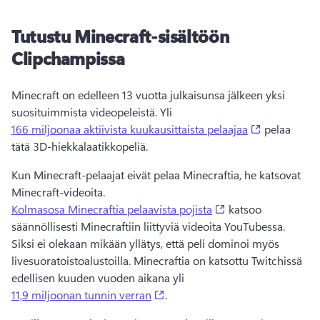
Tutustu Minecraft-sisältöön
Clipchampissa
Minecraft on edelleen 13 vuotta julkaisunsa jälkeen yksi 
suosituimmista videopeleistä. Yli 
(opens in a
166 miljoonaa aktiivista kuukausittaista pelaajaa
 pelaa 
tätä 3D-hiekkalaatikkopeliä. 
Kun Minecraft-pelaajat eivät pelaa Minecraftia, he katsovat 
Minecraft-videoita. 
(opens in a new ta
Kolmasosa Minecraftia pelaavista pojista
 katsoo 
säännöllisesti Minecraftiin liittyviä videoita YouTubessa. 
Siksi ei olekaan mikään yllätys, että peli dominoi myös 
livesuoratoistoalustoilla. Minecraftia on katsottu Twitchissä 
edellisen kuuden vuoden aikana yli 
(opens in a new tab)
11,9 miljoonan tunnin verran
. 