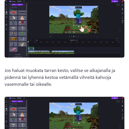
Jos haluat muokata tarran kesto, valitse se aikajanalla ja 
pidennä tai lyhennä kestoa vetämällä vihreitä kahvoja 
vasemmalle tai oikealle. 