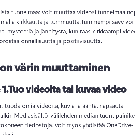
ista tunnelmaa: Voit muuttaa videosi tunnelmaa nop
ämällä kirkkautta ja tummuutta.
Tummempi sävy voi h
a, mysteeriä ja jännitystä, kun taas kirkkaampi vide
orostaa onnellisuutta ja positiivisuutta.
on värin muuttaminen
 1.
Tuo videoita tai kuvaa video
at tuoda omia videoita, kuvia ja ääntä, napsauta 
alkin Mediasisältö-välilehden median tuontipainikett
etokoneen tiedostoja. Voit myös yhdistää OneDrive-
ilasi. 