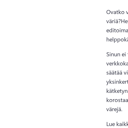
Ovatko vi
väriä?
Hei
editoima
helppokä
Sinun ei 
verkkoka
säätää vi
yksinkert
kätketyn
korostaa
värejä.
Lue kaikk