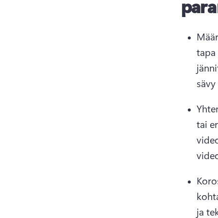
para
Määr
tapa 
jänni
sävy
Yhten
tai e
vide
vide
Koros
kohta
ja te