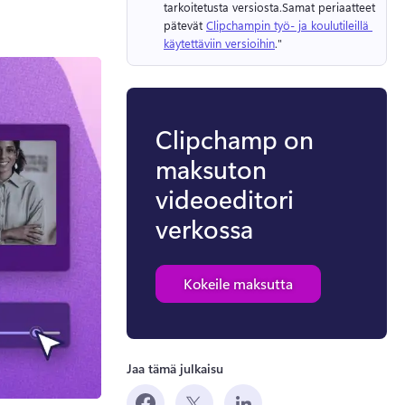
tarkoitetusta versiosta.
Samat periaatteet 
pätevät 
Clipchampin työ- ja koulutileillä 
käytettäviin versioihin
." 
Clipchamp on
maksuton
videoeditori
verkossa
Kokeile maksutta
Jaa tämä julkaisu