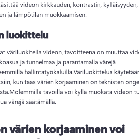
äsittää videon kirkkauden, kontrastin, kylläisyyden, 
en ja lämpötilan muokkaamisen.
n luokittelu
at väriluokitella videon, tavoitteena on muuttaa vid
lkoasua ja tunnelmaa ja parantamalla värejä 
eemmillä hallintatyökaluilla.
Väriluokittelua käytetään
ksiin, kun taas värien korjaaminen on teknisten onge
sta.
Molemmilla tavoilla voi kyllä muokata videon t
sua värejä säätämällä.
n värien korjaaminen voi