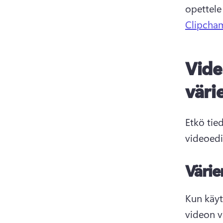
opettele
Clipcham
Vide
väri
Etkö tied
videoedi
Värie
Kun käyt
videon v