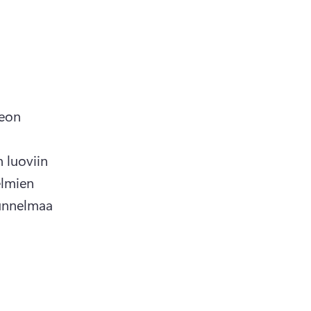
eon 
 luoviin 
lmien 
unnelmaa 