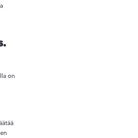
a 
s.
la on 
äätää 
en 