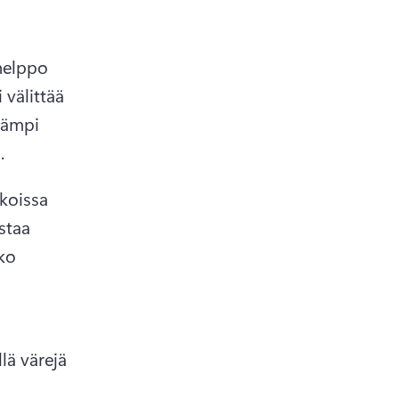
elppo 
välittää 
mämpi 
.
koissa 
staa 
ko 
lä värejä 