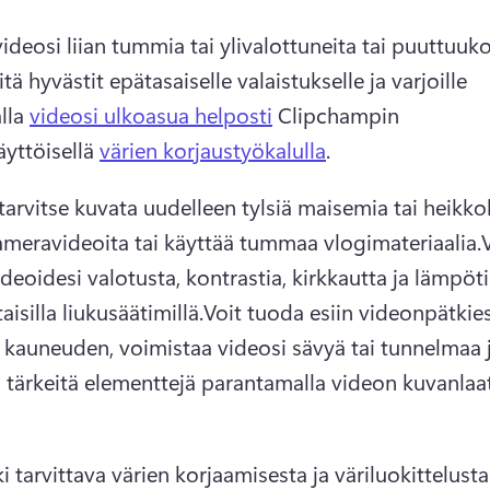
deosi liian tummia tai ylivalottuneita tai puuttuuko 
tä hyvästit epätasaiselle valaistukselle ja varjoille 
lla 
videosi ulkoasua helposti
 Clipchampin 
yttöisellä 
värien korjaustyökalulla
. 
tarvitse kuvata uudelleen tylsiä maisemia tai heikkol
meravideoita tai käyttää tummaa vlogimateriaalia.
V
deoidesi valotusta, kontrastia, kirkkautta ja lämpötil
aisilla liukusäätimillä.
Voit tuoda esiin videonpätkiesi
 kauneuden, voimistaa videosi sävyä tai tunnelmaa j
 tärkeitä elementtejä parantamalla videon kuvanlaat
i tarvittava värien korjaamisesta ja väriluokittelusta