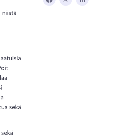
niistä 
aatuisia 
oit 
aa 
 
a 
ua sekä 
 sekä 