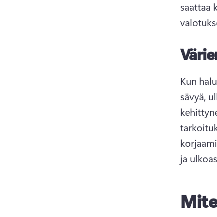
saattaa k
valotuks
Värie
Kun halu
sävyä, u
kehittyn
tarkoitu
korjaami
ja ulkoa
Mite