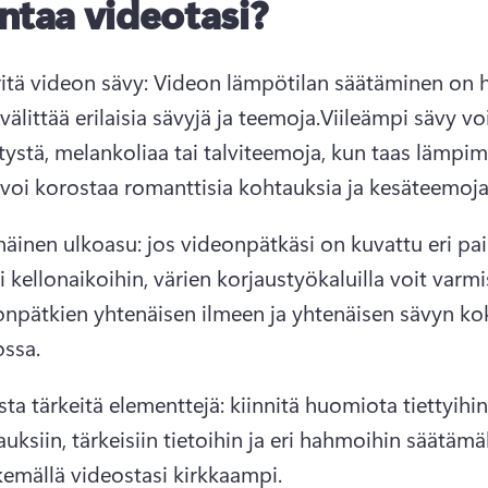
ntaa videotasi?
itä videon sävy: Videon lämpötilan säätäminen on h
välittää erilaisia sävyjä ja teemoja.
Viileämpi sävy voi 
tystä, melankoliaa tai talviteemoja, kun taas lämpi
 voi korostaa romanttisia kohtauksia ja kesäteemoja
äinen ulkoasu: jos videonpätkäsi on kuvattu eri pai
ri kellonaikoihin, värien korjaustyökaluilla voit varmi
onpätkien yhtenäisen ilmeen ja yhtenäisen sävyn ko
ossa.
ta tärkeitä elementtejä: kiinnitä huomiota tiettyihin 
uksiin, tärkeisiin tietoihin ja eri hahmoihin säätämäl
kemällä videostasi kirkkaampi.