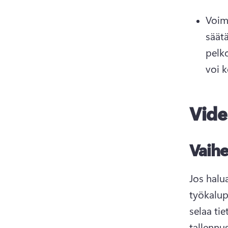
Voim
säät
pelko
voi k
Vide
Vaihe
Jos halu
työkalup
selaa ti
tallennust