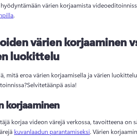
 hyödyntämään värien korjaamista videoeditoinniss
pilla
. 
oiden värien korjaaminen v
en luokittelu
ä, mitä eroa värien korjaamisella ja värien luokittelul
toinnissa?
Selvitetäänpä asia!
n korjaaminen
täjä korjaa videon värejä verkossa, tavoitteena on s
ärejä 
kuvanlaadun parantamiseksi
. 
Värien korjaamin