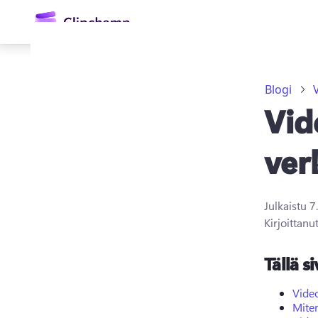
Blogi
Vid
ver
Julkaistu
7
Kirjaudu sisään
Kirjoittanu
Kokeile maksutta
Tällä si
Video
Miten