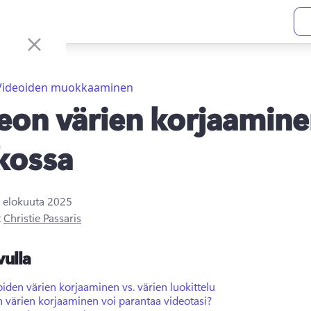
Videoiden muokkaaminen
eon värien korjaamin
kossa
. elokuuta 2025
t
Christie Passaris
vulla
iden värien korjaaminen vs. värien luokittelu
 värien korjaaminen voi parantaa videotasi?