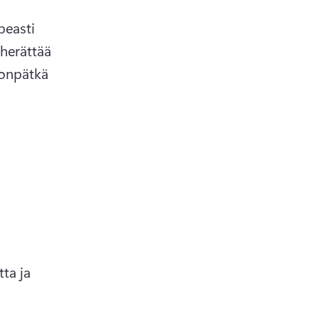
easti 
erättää 
onpätkä 
a ja 