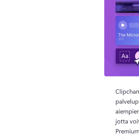
Clipcham
palvelup
aiempien
Premium-