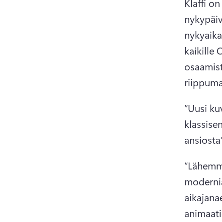
Klaffi o
nykypäiv
nykyaika
kaikille 
osaamist
riippuma
”Uusi ku
klassise
ansiosta
”Lähemmi
modernia
aikajana
animaati