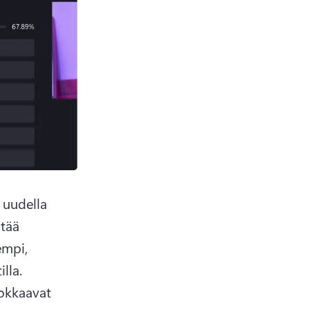
uudella 
tää 
mpi, 
jotta voit luoda ammattimaisia videoita millä tahansa budjetilla. 
okkaavat 