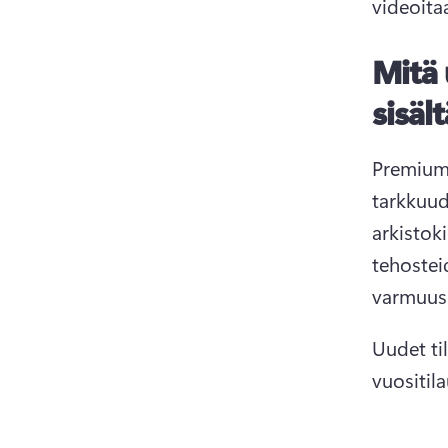
videoitaa
Mitä 
sisäl
Premium-
tarkkuud
arkistok
tehostei
varmuusk
Uudet ti
vuositila