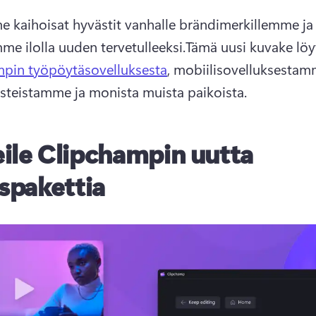
 kaihoisat hyvästit vanhalle brändimerkillemme ja 
me ilolla uuden tervetulleeksi.
Tämä uusi kuvake löy
pin työpöytäsovelluksesta
, mobiilisovelluksestamm
teistamme ja monista muista paikoista. 
ile Clipchampin uutta
uspakettia