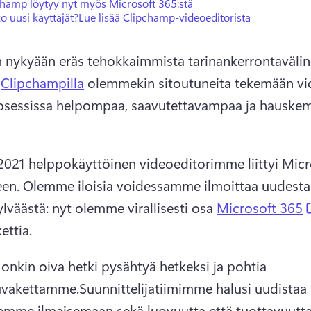
champ löytyy nyt myös Microsoft 365:stä
o uusi käyttäjät?
Lue lisää Clipchamp-videoeditorista
 nykyään eräs tehokkaimmista tarinankerrontavälinei
 
Clipchampilla
 olemmekin sitoutuneita tekemään vi
osessissa helpompaa, saavutettavampaa ja hauskem
2021 helppokäyttöinen 
videoeditorimme liittyi Micr
een
. 
Olemme iloisia voidessamme ilmoittaa uudesta 
lväästä: nyt olemme virallisesti osa 
Microsoft 365
ettia. 
 onkin oiva hetki pysähtyä hetkeksi ja pohtia 
uvakettamme.
Suunnittelijatiimimme halusi uudistaa 
mme ilmaisemaan sekä luovuutta että tuottavuutta.