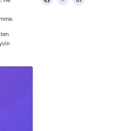
ämme.
ten 
vin 