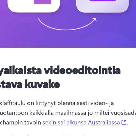
aikaista videoeditointia
tava kuvake
i klaffitaulu on liittynyt olennaisesti video- ja 
uotantoon kaikkialla maailmassa jo miltei vuosisada
(op
pchampin tavoin 
sekin sai alkunsa Australiassa
. 