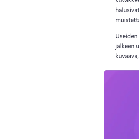
halusiva
muistett
Useiden 
jälkeen 
kuvaava,