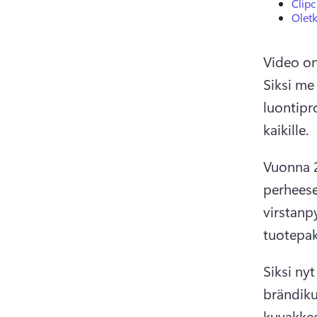
Clip
Oletk
Video on
Siksi me
luontipr
kaikille. 
Vuonna 
perhees
virstanpy
tuotepak
Siksi nyt
brändik
kuvakkee