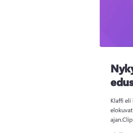
Nyky
edus
Klaffi el
elokuvat
ajan.
Cli