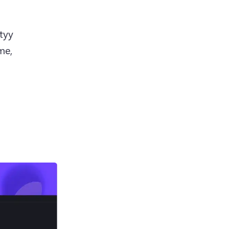
tyy 
e, 