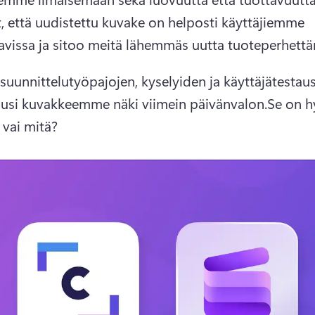
t, että uudistettu kuvake on helposti käyttäjiemme 
avissa ja sitoo meitä lähemmäs uutta tuoteperhett
suunnittelutyöpajojen, kyselyiden ja käyttäjätestaus
uusi kuvakkeemme näki viimein päivänvalon.
Se on hy
 vai mitä?