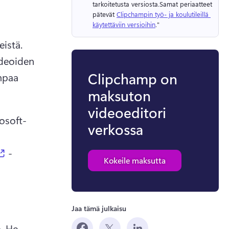
tarkoitetusta versiosta.
Samat periaatteet 
pätevät 
Clipchampin työ- ja koulutileillä 
käytettäviin versioihin
." 
stä. 
deoiden 
Clipchamp on
paa 
maksuton
videoeditori
osoft-
verkossa
(opens in a new tab)
 -
Kokeile maksutta
Jaa tämä julkaisu
 He 