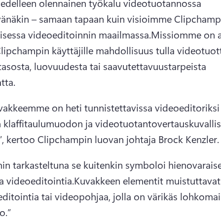
n edelleen olennainen työkalu videotuotannossa 
änäkin – samaan tapaan kuin visioimme Clipchampin
isessa videoeditoinnin maailmassa.
Missiomme on a
Clipchampin käyttäjille mahdollisuus tulla videotuotta
asosta, luovuudesta tai saavutettavuustarpeista 
tta.
vakkeemme on heti tunnistettavissa videoeditoriksi 
n klaffitaulumuodon ja videotuotantovertauskuvalli
”, kertoo Clipchampin luovan johtaja Brock Kenzler.
n tarkasteltuna se kuitenkin symboloi hienovaraises
 videoeditointia.
Kuvakkeen elementit muistuttavat 
editointia tai videopohjaa, jolla on värikäs lohkomai
o.”