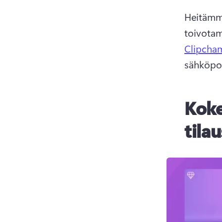
Heitämme
toivotam
Clipcham
sähköpos
Koke
tila