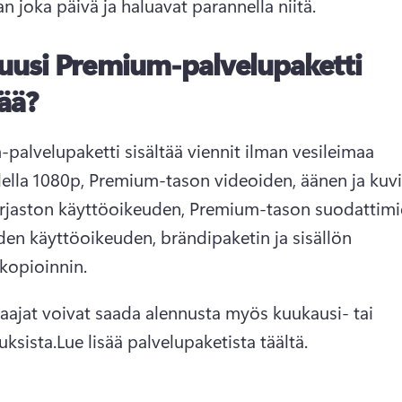
n joka päivä ja haluavat parannella niitä. 
uusi Premium-palvelupaketti
tää?
palvelupaketti sisältää viennit ilman vesileimaa 
ella 1080p, Premium-tason videoiden, äänen ja kuvi
irjaston käyttöoikeuden, Premium-tason suodattimie
den käyttöoikeuden, brändipaketin ja sisällön 
opioinnin. 
laajat voivat saada alennusta myös kuukausi- tai 
uksista.
Lue lisää palvelupaketista 
täältä
. 