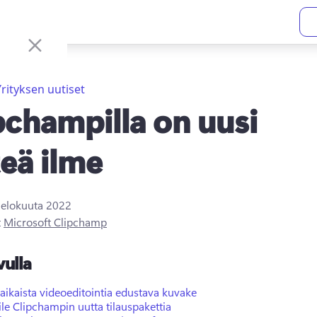
Yrityksen uutiset
pchampilla on uusi
teä ilme
. elokuuta 2022
t
Microsoft Clipchamp
vulla
ikaista videoeditointia edustava kuvake
le Clipchampin uutta tilauspakettia