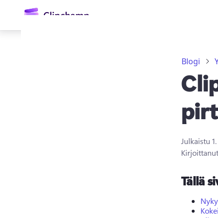
Blogi
Cli
pir
Julkaistu
1
Kirjaudu sisään
Kirjoittanu
Kokeile maksutta
Tällä si
Nykya
Kokei