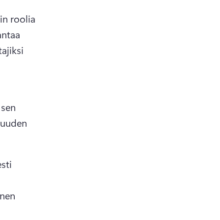
 roolia 
ntaa 
jiksi 
sen 
suuden 
ti 
nen 