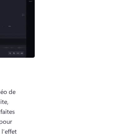
déo de 
te, 
 faites 
pour 
’effet 