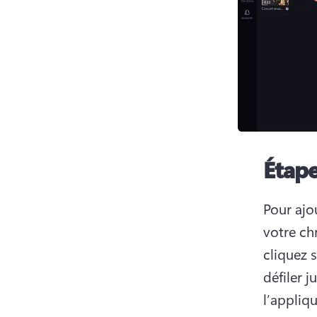
Étape
Pour ajou
votre chr
cliquez s
défiler j
l’appliqu