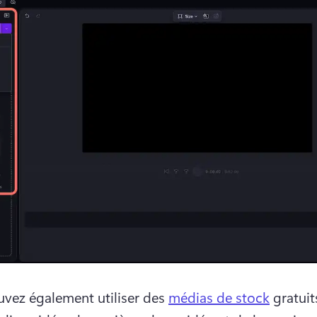
vez également utiliser des 
médias de stock
 gratuits