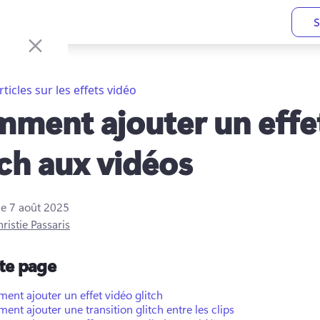
S
rticles sur les effets vidéo
ment ajouter un effe
tch aux vidéos
le
7 août 2025
ristie Passaris
tte page
nt ajouter un effet vidéo glitch
nt ajouter une transition glitch entre les clips