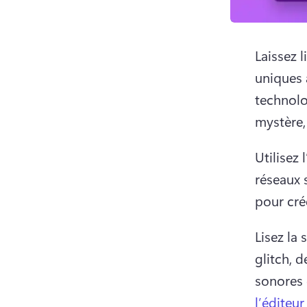
Laissez l
uniques 
technolo
mystère, 
Utilisez 
réseaux 
pour cré
Lisez la
glitch, d
sonores 
l’éditeu