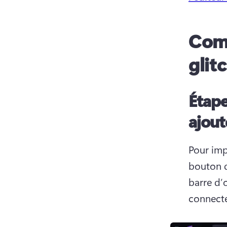
Comm
glit
Étape
ajout
Pour imp
bouton d
barre d’o
connecte