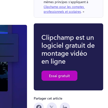
mêmes principes s'appliquent à 
Clipchamp pour les comptes 
professionnels et scolaires
. » 
Clipchamp est un
logiciel gratuit de
montage vidéo
en ligne
Essai gratuit
Partager cet article