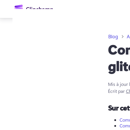
contenu
principal
Blog
A
Com
gli
Mis à jour 
Se connecter
Écrit par
Ch
Essayez gratuitement
Sur ce
Comme
Comme