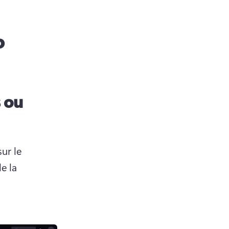
o
 ou
r le 
 la 