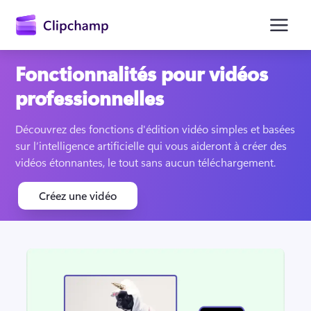
contenu
principal
Fonctionnalités pour vidéos
professionnelles
Découvrez des fonctions d'édition vidéo simples et basées 
sur l’intelligence artificielle qui vous aideront à créer des 
vidéos étonnantes, le tout sans aucun téléchargement.
Créez une vidéo
Se connecter
Essayez gratuitement