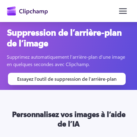
contenu
principal
Suppression de l’arrière-plan
de l’image
Supprimez automatiquement l’arrière-plan d’une image 
en quelques secondes avec Clipchamp.
Essayez l’outil de suppression de l’arrière-plan
Se connecter
Essayez gratuitement
Personnalisez vos images à l’aide
de l’IA