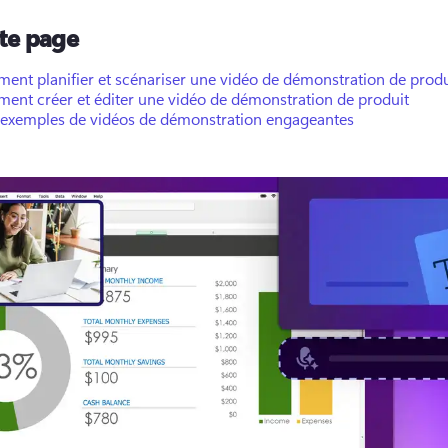
tte page
ent planifier et scénariser une vidéo de démonstration de produ
ent créer et éditer une vidéo de démonstration de produit
 exemples de vidéos de démonstration engageantes