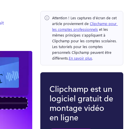
Attention !
 Les captures d’écran de cet 
it
article proviennent de 
Clipchamp pour 
les comptes professionnels
 et les 
mêmes principes s’appliquent à 
Clipchamp pour les comptes scolaires. 
Les tutoriels pour les comptes 
personnels Clipchamp peuvent être 
différents.
En savoir plus
. 
Clipchamp est un
logiciel gratuit de
montage vidéo
en ligne