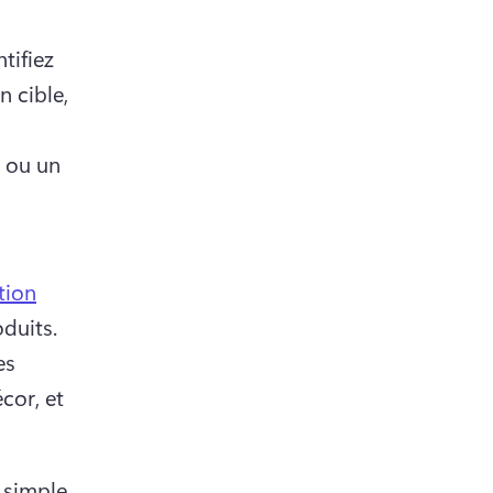
ifiez 
 cible, 
 ou un 
tion
simple et claire pour les vidéos de démonstration de produits. 
s 
or, et 
 simple 