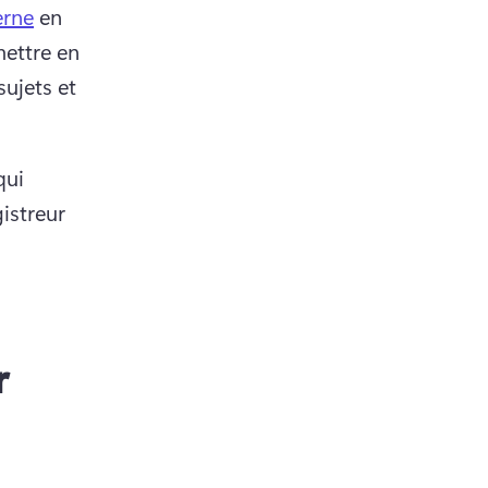
erne
 en 
ettre en 
ujets et 
ui 
istreur 
r