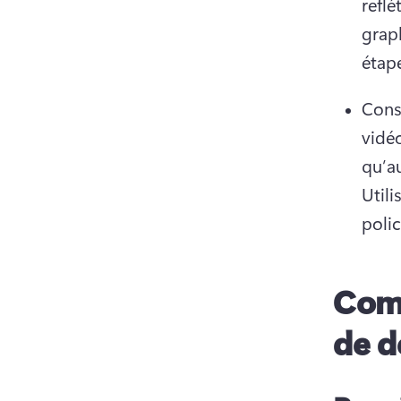
reflé
graph
étape
Consi
vidé
qu’au
Utili
polic
Comm
de d