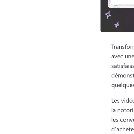
Transfor
avec une
satisfai
démonstr
quelques
Les vidé
la notor
les conv
d’acheter