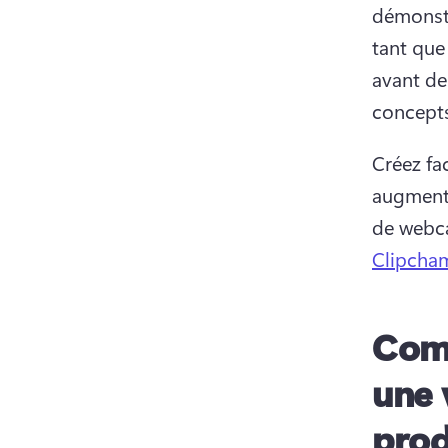
démonstr
tant que
avant de
concepts
Créez fa
augmenten
de webca
Clipcham
Comm
une 
prod