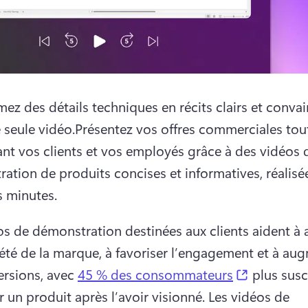
mez des détails techniques en récits clairs et convai
 seule vidéo.
Présentez vos offres commerciales tout
sant vos clients et vos employés grâce à des vidéos d
ation de produits concises et informatives, réalisée
 minutes.
os de démonstration destinées aux clients aident à a
iété de la marque, à favoriser l’engagement et à aug
(opens in
ersions, avec 
45 % des consommateurs
 plus susc
 un produit après l’avoir visionné. 
Les vidéos de 