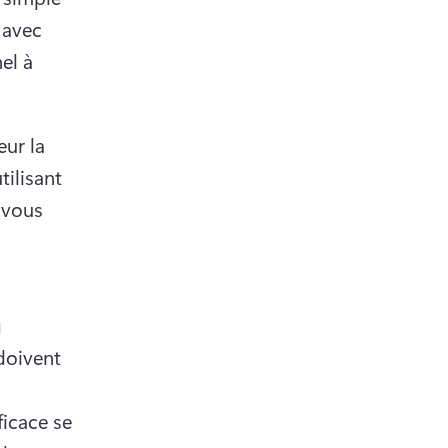
 avec 
l à 
ur la 
ilisant 
-vous 
g
doivent 
icace se 