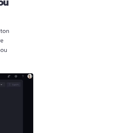
ou
ton 
e 
ou 