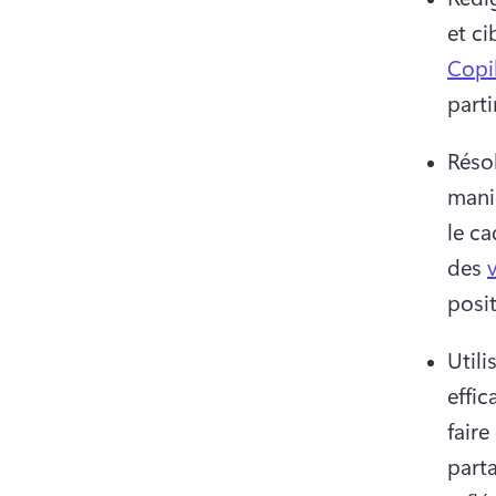
et ci
Copi
parti
Résol
maniè
le ca
des 
posi
Utili
effic
faire
part