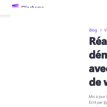
contenu
principal
Blog
V
Réa
dém
ave
Se connecter
de
Essayez gratuitement
Mis à jour 
Écrit par
Ki