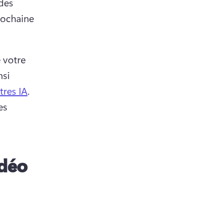
des 
ochaine 
 votre 
si 
tres IA
. 
s 
idéo