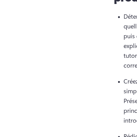
Déter
quell
puis
expli
tutor
corr
Créez
Prése
princ
intr
Rédig