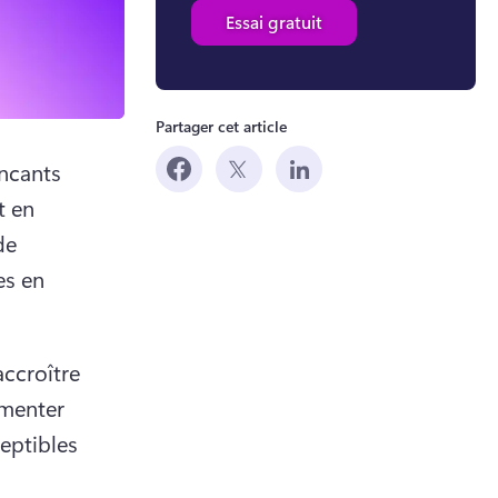
Essai gratuit
Partager cet article
ncants 
 en 
e 
s en 
ccroître 
menter 
 a new tab)
eptibles 