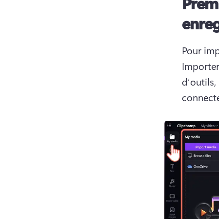
Premi
enreg
Pour imp
Importer
d’outils,
connecte