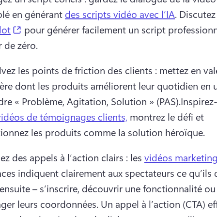
blé en générant 
des scripts vidéo avec l’IA
. 
Discutez
(opens in a new tab)
lot
 pour générer facilement un script professionne
r de zéro. 
vez les points de friction des clients : mettez en vale
re dont les produits améliorent leur quotidien en ut
dre « Problème, Agitation, Solution » (PAS).
Inspirez
vidéos de témoignages clients,
 montrez le défi et 
tionnez les produits comme la solution héroïque. 
sez des appels à l’action clairs : les 
vidéos marketin
aces indiquent clairement aux spectateurs ce qu’ils 
 ensuite – s’inscrire, découvrir une fonctionnalité ou 
ager leurs coordonnées. 
Un appel à l’action (CTA) eff