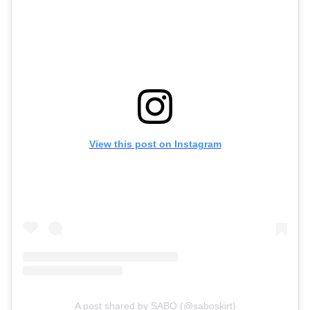
View this post on Instagram
A post shared by
SABO
(
@saboskirt
)