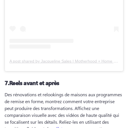
A post shared by
Jacqueline Sales | Motherhood + Home
(
(@_jac
7.
Reels avant et après
Des rénovations et relookings de maisons aux programmes 
de remise en forme, montrez comment votre entreprise 
peut produire des transformations. 
Affichez une 
comparaison visuelle avec des vidéos de haute qualité qui 
se focalisent sur les détails. 
Reliez-les en utilisant des 