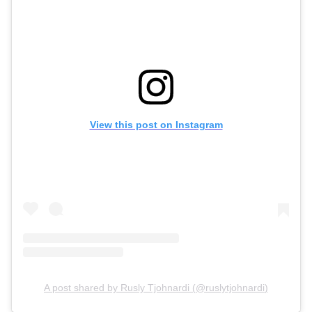
View this post on Instagram
A post shared by
Rusly Tjohnardi
(
@ruslytjohnardi
)