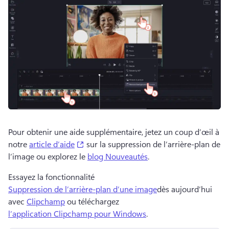
Pour obtenir une aide supplémentaire, jetez un coup d’œil à 
(opens in a new tab)
notre 
article d’aide
 sur la suppression de l’arrière-plan de 
l’image ou explorez le 
blog Nouveautés
. 
Essayez la fonctionnalité 
Suppression de l’arrière-plan d’une image
dès aujourd’hui 
avec 
Clipchamp
 ou téléchargez 
l’application Clipchamp pour Windows
. 