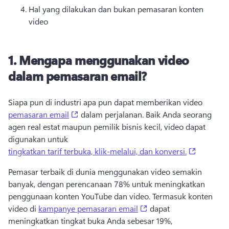
Hal yang dilakukan dan bukan pemasaran konten 
video
1.
Mengapa menggunakan video
dalam pemasaran email?
Siapa pun di industri apa pun dapat memberikan video 
(opens in a new tab)
pemasaran email
 dalam perjalanan. 
Baik Anda seorang 
agen real estat maupun pemilik bisnis kecil, video dapat 
digunakan untuk 
(opens in
tingkatkan tarif terbuka, klik-melalui, dan konversi.
Pemasar terbaik di dunia menggunakan video semakin 
banyak, dengan perencanaan 78% untuk meningkatkan 
penggunaan konten YouTube dan video. 
Termasuk konten 
(opens in a new tab)
video di 
kampanye pemasaran email
 dapat 
meningkatkan tingkat buka Anda sebesar 19%, 