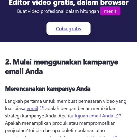
Editor
video
gratis, dalam browser
Buat video profesional dalam hitungan 
menit
Coba gratis
2.
Mulai menggunakan kampanye
email Anda
Merencanakan kampanye Anda
Langkah pertama untuk membuat pemasaran video yang 
(opens in a new tab)
luar biasa 
email
 adalah dengan benar memikirkan 
(opens i
strategi kampanye Anda. 
Apa itu 
tujuan email Anda
? 
Apakah menampilkan produk atau mempromosikan 
penjualan? 
Ini bisa berupa buletin bulanan atau 