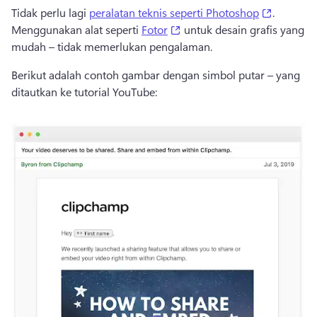
(opens in
Tidak perlu lagi 
peralatan teknis seperti Photoshop
. 
(opens in a new tab)
Menggunakan alat seperti 
Fotor
 untuk desain grafis yang 
mudah – tidak memerlukan pengalaman. 
Berikut adalah contoh gambar dengan simbol putar – yang 
ditautkan ke tutorial YouTube: