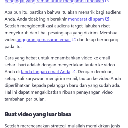
(opens in
pengingat yang ramah untuk mengambil tindakan
. 
Apa pun itu, pastikan bahwa itu akan menarik bagi audiens 
(opens in
Anda. 
Anda tidak ingin berakhir 
mendarat di spam
! 
Setelah mengidentifikasi audiens target, lakukan riset 
menyeluruh dan lihat pesaing apa yang dikirim. 
Membuat 
(opens in a new tab)
video 
anggaran pemasaran email
 dan tetap berpegang 
pada itu. 
Cara yang hebat untuk menambahkan video ke email 
sehari-hari adalah dengan menyertakan tautan ke video 
(opens in a new tab)
Anda di 
tanda tangan email Anda
. 
Dengan demikian, 
setiap kali karyawan mengirim email, tautan ke video Anda 
diperlihatkan kepada pelanggan baru dan yang sudah ada. 
Hal ini dapat mengakibatkan ribuan penayangan video 
tambahan per bulan. 
Buat video yang luar biasa
Setelah merencanakan strategi, mulailah memikirkan jenis 