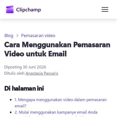
konten
utama
Blog
Pemasaran video
Cara Menggunakan Pemasaran
Video untuk Email
Diposting
30 Juni 2026
Ditulis oleh
Anastasia Passaris
Masuk
Di halaman ini
Coba gratis
1.
Mengapa menggunakan video dalam pemasaran
email?
2.
Mulai menggunakan kampanye email Anda