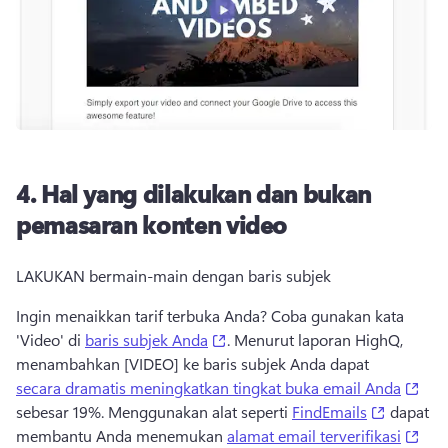
4.
Hal yang dilakukan dan bukan
pemasaran konten video
LAKUKAN bermain-main dengan baris subjek
Ingin menaikkan tarif terbuka Anda? 
Coba gunakan kata 
(opens in a new tab)
'Video' di 
baris subjek Anda
. 
Menurut laporan HighQ, 
menambahkan [VIDEO] ke baris subjek Anda dapat 
(ope
secara dramatis meningkatkan tingkat buka email Anda
(opens i
sebesar 19%. 
Menggunakan alat seperti 
FindEmails
 dapat 
(ope
membantu Anda menemukan 
alamat email terverifikasi