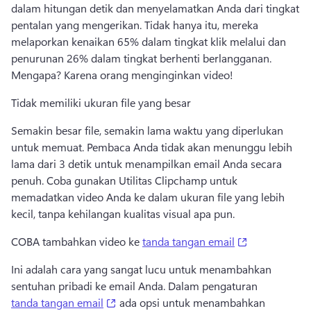
dalam hitungan detik dan menyelamatkan Anda dari tingkat 
pentalan yang mengerikan. 
Tidak hanya itu, mereka 
melaporkan kenaikan 65% dalam tingkat klik melalui dan 
penurunan 26% dalam tingkat berhenti berlangganan. 
Mengapa? 
Karena orang menginginkan video! 
Tidak memiliki ukuran file yang besar
Semakin besar file, semakin lama waktu yang diperlukan 
untuk memuat. 
Pembaca Anda tidak akan menunggu lebih 
lama dari 3 detik untuk menampilkan email Anda secara 
penuh. 
Coba gunakan Utilitas Clipchamp untuk 
memadatkan video Anda ke dalam ukuran file yang lebih 
kecil, tanpa kehilangan kualitas visual apa pun. 
(opens in a n
COBA tambahkan video ke 
tanda tangan email
Ini adalah cara yang sangat lucu untuk menambahkan 
sentuhan pribadi ke email Anda. 
Dalam pengaturan 
(opens in a new tab)
tanda tangan email
 ada opsi untuk menambahkan 