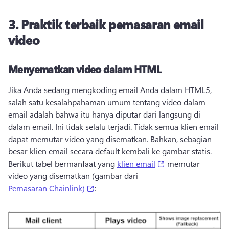
3.
Praktik terbaik pemasaran email
video
Menyematkan video dalam HTML
Jika Anda sedang mengkoding email Anda dalam HTML5, 
salah satu kesalahpahaman umum tentang video dalam 
email adalah bahwa itu hanya diputar dari langsung di 
dalam email. 
Ini tidak selalu terjadi. 
Tidak semua klien email 
dapat memutar video yang disematkan. 
Bahkan, sebagian 
besar klien email secara default kembali ke gambar statis. 
(opens in a new t
Berikut tabel bermanfaat yang 
klien email
 memutar 
video yang disematkan (gambar dari 
(opens in a new tab)
Pemasaran Chainlink)
: 