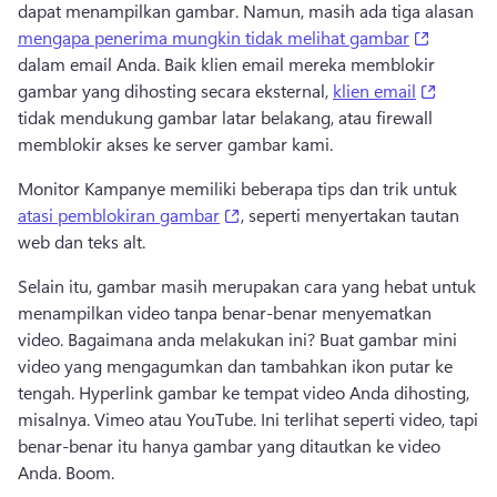
dapat menampilkan gambar. 
Namun, masih ada tiga alasan 
(opens i
mengapa penerima mungkin tidak melihat gambar
dalam email Anda. 
Baik klien email mereka memblokir 
(opens 
gambar yang dihosting secara eksternal, 
klien email
tidak mendukung gambar latar belakang, atau firewall 
memblokir akses ke server gambar kami. 
Monitor Kampanye memiliki beberapa tips dan trik untuk 
(opens in a new tab)
atasi pemblokiran gambar
, seperti menyertakan tautan 
web dan teks alt. 
Selain itu, gambar masih merupakan cara yang hebat untuk 
menampilkan video tanpa benar-benar menyematkan 
video. 
Bagaimana anda melakukan ini? 
Buat gambar mini 
video yang mengagumkan dan tambahkan ikon putar ke 
tengah. 
Hyperlink gambar ke tempat video Anda dihosting, 
misalnya. 
Vimeo atau YouTube. 
Ini terlihat seperti video, tapi 
benar-benar itu hanya gambar yang ditautkan ke video 
Anda. 
Boom. 