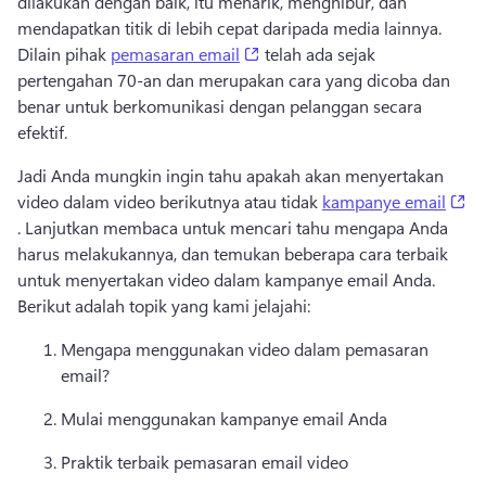
dilakukan dengan baik, itu menarik, menghibur, dan 
mendapatkan titik di lebih cepat daripada media lainnya. 
(opens in a new tab)
Dilain pihak 
pemasaran email
 telah ada sejak 
pertengahan 70-an dan merupakan cara yang dicoba dan 
benar untuk berkomunikasi dengan pelanggan secara 
efektif. 
Jadi Anda mungkin ingin tahu apakah akan menyertakan 
(o
video dalam video berikutnya atau tidak 
kampanye email
. 
Lanjutkan membaca untuk mencari tahu mengapa Anda 
harus melakukannya, dan temukan beberapa cara terbaik 
untuk menyertakan video dalam kampanye email Anda. 
Berikut adalah topik yang kami jelajahi:
Mengapa menggunakan video dalam pemasaran 
email? 
Mulai menggunakan kampanye email Anda
Praktik terbaik pemasaran email video