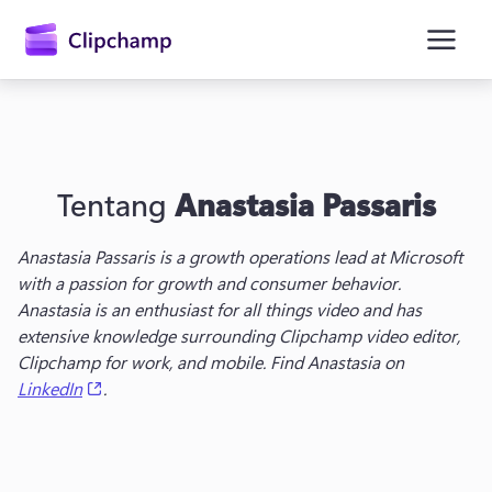
konten
utama
Tentang
Anastasia Passaris
Anastasia Passaris is a g
rowth operations lead
 at Microsoft 
with a passion for growth and consumer behavior. 
Anastasia is an enthusiast for all things video and has 
Masuk
extensive knowledge surrounding Clipchamp video editor, 
Clipchamp for work, and mobile. Find Anastasia on 
Coba gratis
(opens in a new tab)
LinkedIn
.