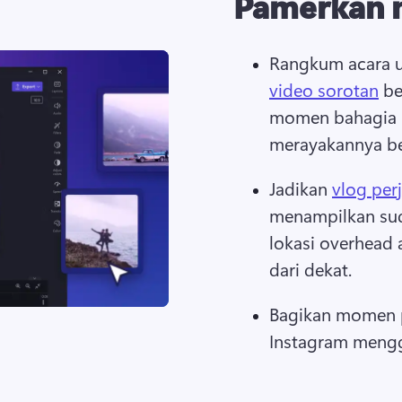
Pamerkan 
Rangkum acara u
video sorotan
 b
momen bahagia m
merayakannya be
Jadikan 
vlog per
menampilkan sud
lokasi overhead 
dari dekat.
Bagikan momen pe
Instagram meng