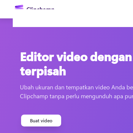
konten
utama
Editor video dengan 
terpisah
Ubah ukuran dan tempatkan video Anda be
Masuk
Clipchamp tanpa perlu mengunduh apa pu
Coba gratis
Buat video