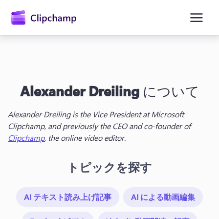
ン
コ
ン
テ
ン
ツ
に
ス
キ
Alexander Dreiling
について
ッ
プ
Alexander Dreiling is the Vice President at Microsoft 
Clipchamp, and previously the CEO and co-founder of 
Clipchamp
, the online video editor.
トピックを探す
AI テキスト読み上げ記事
AI による動画編集