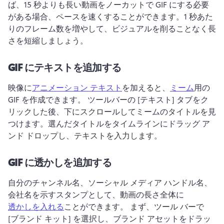
ば、15 秒よりも長い動画をノーカットで GIF にする必要
がある場合、ペースを速くすることができます。
1 秒あた
りのフレーム数を増やして、ビジュアルを削ることなく長
さを短縮しましょう。
GIF にテキストを追加する
映像に
アニメーション テキスト
を加えると、
ミーム
用の 
GIF を作成できます。 
ツールバーの [テキスト] タブをク
リックした後、下にスクロールしてミームのタイトルを見
つけます。選んだタイトルをタイムラインにドラッグ ア
ンド ドロップし、テキストを入力します。
GIF に透かしを追加する
自分のチャンネル名、ソーシャル メディア ハンドル名、
会社名を示すスタンプとして、動画の長さ全体に
透かしを入れる
ことができます。 
まず、ツール バーで 
[ブランド キット] を選択し、ブランド アセットをドラッ