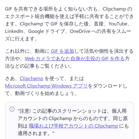
GIF を共有できる場所をよく知らない方も、Clipchamp の
エクスポート統合機能を使えば手軽に共有することができ
ます。
Clipchamp で GIF を保存した後、直接、YouTube、
LinkedIn、Google ドライブ、OneDrive への共有をスムー
ズに行えます。
これ以外に、動画に 
GIF を追加
して活気や個性を演出する
方法や、
Web カメラであなた自身が主役の GIF を作る
方
法などの記事もご覧ください。 
さあ、
Clipchamp
 を使って、または 
Microsoft Clipchamp Windows アプリ
をダウンロードし
て、動画づくりを始めましょう。 
"注意!
 この記事のスクリーンショットは、個人用
アカウントの Clipchamp からのものです。
同じ原
則は 
職場および学校アカウントの Clipchamp
 にも
適用されます。" 