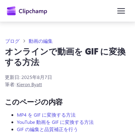
ン
コ
ン
テ
ン
ツ
に
ブログ
動画の編集
ス
オンラインで動画を GIF に変換
キ
ッ
する方法
プ
更新日:
2025年8月7日
筆者:
Kieron Byatt
このページの内容
MP4 を GIF に変換する方法
YouTube 動画を GIF に変換する方法
GIF の編集と品質補正を行う